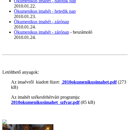
Ökumenikus imahét - hatodik nap
2010.01.22.
Ökumenikus imahét - hetedik nap
2010.01.23.
Ökumenikus imahét - zárónap
2010.01.24.
Ökumenikus imahét - zárónap
- beszámoló
2010.01.24.
Letölthető anyagok:
Az imaévről kiadott füzet:
2010okumenikusimahet.pdf
(273
kB)
Az imahét székesfehérvári programja:
2010okumenikusimahet_szfvar.pdf
(85 kB)