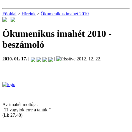
Főoldal
>
Híreink
>
Ökumenikus imahét 2010
Ökumenikus imahét 2010
-
beszámoló
2010. 01. 17. |
|
2012. 12. 22.
Az imahét mottója:
„Ti vagytok erre a tanúk.”
(Lk 27,48)