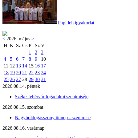
Papi lelkigyakorlat
<
2026. május
>
H
K
Sz
Cs
P
Sz
V
1
2
3
4
5
6
7
8
9
10
11
12
13
14
15
16
17
18
19
20
21
22
23
24
25
26
27
28
29
30
31
2026.08.14. péntek
Székesfehérvár fogadalmi szentmiséje
2026.08.15. szombat
Nagyboldogasszony ünnep - szentmise
2026.08.16. vasárnap