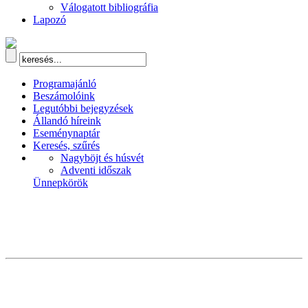
Válogatott bibliográfia
Lapozó
Programajánló
Beszámolóink
Legutóbbi bejegyzések
Állandó híreink
Eseménynaptár
Keresés, szűrés
Nagyböjt és húsvét
Adventi időszak
Ünnepkörök