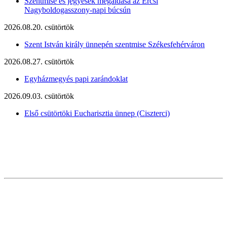
Szentmise és jegyesek megáldása az Ercsi
Nagyboldogasszony-napi búcsún
2026.08.20. csütörtök
Szent István király ünnepén szentmise Székesfehérváron
2026.08.27. csütörtök
Egyházmegyés papi zarándoklat
2026.09.03. csütörtök
Első csütörtöki Eucharisztia ünnep (Ciszterci)