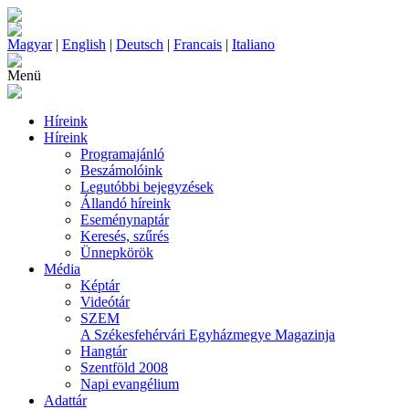
Magyar
|
English
|
Deutsch
|
Francais
|
Italiano
Menü
Híreink
Híreink
Programajánló
Beszámolóink
Legutóbbi bejegyzések
Állandó híreink
Eseménynaptár
Keresés, szűrés
Ünnepkörök
Média
Képtár
Videótár
SZEM
A Székesfehérvári Egyházmegye Magazinja
Hangtár
Szentföld 2008
Napi evangélium
Adattár