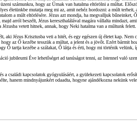
üzeni számunkra, hogy az Úrnak van hatalma eltörölni a múltat. Először s
es életünkbe mutatja meg mi az, amit nehéz hordozni: a múlt terheit, 
talom a múlt eltörlésére. Jézus azt mondja, ha megvalljuk bűneinket, Ő
 majd arról beszélt, Jézus kereszthalálával magára vállalta mindazt, ami
 a Jézusba vetett hitnek, annak, hogy Neki hatalma van a múltunk felett.
élt, aki Jézus Krisztusba veti a hitét, és egy egészen új életet kap. Ne
 hogy az Ő kezébe tesszük a múltat, a jelent és a jövőt. Ezért bármit ho
 Ő tartja kezébe a szálakat, Ő látja és érti, hogy mi történik velünk, 
ció jubileumi Éve lehetőséget ad tanúságot tenni, az Istennel való szem
 és a családi kapcsolatok gyógyulásáért, a gyülekezeti kapcsolatok erő
 kímélte, hanem mindnyájunkért odaadta, hogyne ajándékozna nekünk vel