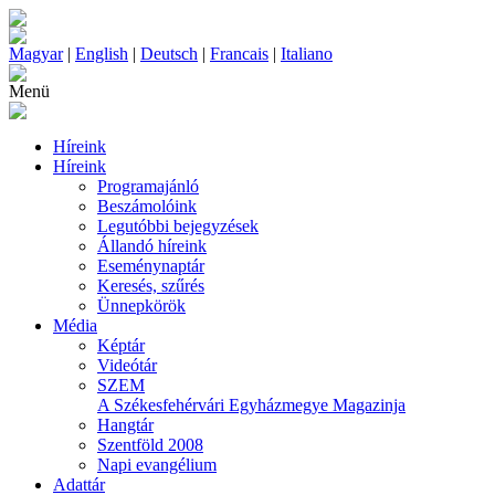
Magyar
|
English
|
Deutsch
|
Francais
|
Italiano
Menü
Híreink
Híreink
Programajánló
Beszámolóink
Legutóbbi bejegyzések
Állandó híreink
Eseménynaptár
Keresés, szűrés
Ünnepkörök
Média
Képtár
Videótár
SZEM
A Székesfehérvári Egyházmegye Magazinja
Hangtár
Szentföld 2008
Napi evangélium
Adattár