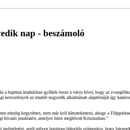
yedik nap
- beszámoló
n a baptista imaházban gyűltek össze a város hívei, hogy az evangélikus,
 keresztények az imahét negyedik alkalmának alaptémáját így határoztá
Isten mindig kegyelmes, nem már kell hátratekinteni, ahogy a Filippiekn
égi hivatás jutalmáért, amelyre Isten meghívott Krisztusban.”
 igehirdetést, arról milyen hatalmas bátorítás számunkra, hogy Istenne