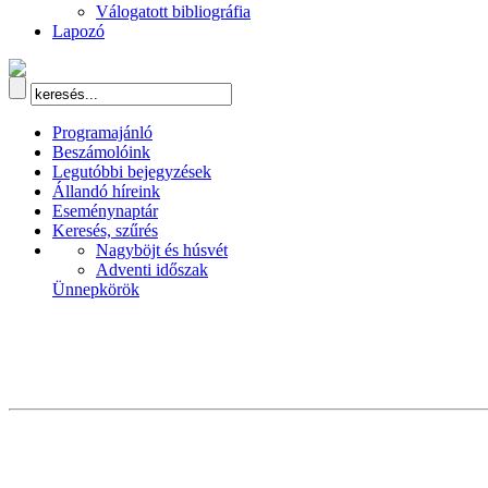
Válogatott bibliográfia
Lapozó
Programajánló
Beszámolóink
Legutóbbi bejegyzések
Állandó híreink
Eseménynaptár
Keresés, szűrés
Nagyböjt és húsvét
Adventi időszak
Ünnepkörök