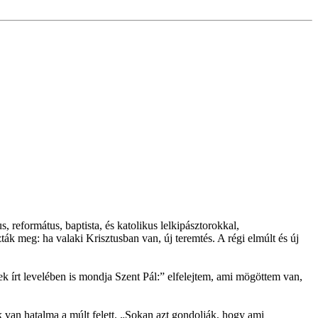
 református, baptista, és katolikus lelkipásztorokkal,
k meg: ha valaki Krisztusban van, új teremtés. A régi elmúlt és új
ek írt levelében is mondja Szent Pál:” elfelejtem, ami mögöttem van,
k van hatalma a múlt felett. „Sokan azt gondolják, hogy ami