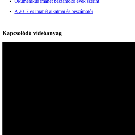
Ökumenikus imahét beszámolói évek szerint
A 2017-es imahét alkalmai és beszámolói
Kapcsolódó videóanyag