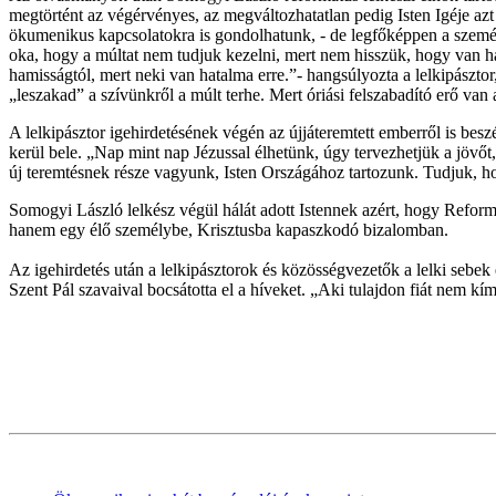
megtörtént az végérvényes, az megváltozhatatlan pedig Isten Igéje azt 
ökumenikus kapcsolatokra is gondolhatunk, - de legfőképpen a személy
oka, hogy a múltat nem tudjuk kezelni, mert nem hisszük, hogy van ha
hamisságtól, mert neki van hatalma erre.”- hangsúlyozta a lelkipásztor,
„leszakad” a szívünkről a múlt terhe. Mert óriási felszabadító erő van
A lelkipásztor igehirdetésének végén az újjáteremtett emberről is besz
kerül bele. „Nap mint nap Jézussal élhetünk, úgy tervezhetjük a jövőt,
új teremtésnek része vagyunk, Isten Országához tartozunk. Tudjuk, hogy
Somogyi László lelkész végül hálát adott Istennek azért, hogy Reformá
hanem egy élő személybe, Krisztusba kapaszkodó bizalomban.
Az igehirdetés után a lelkipásztorok és közösségvezetők a lelki sebek
Szent Pál szavaival bocsátotta el a híveket. „Aki tulajdon fiát nem