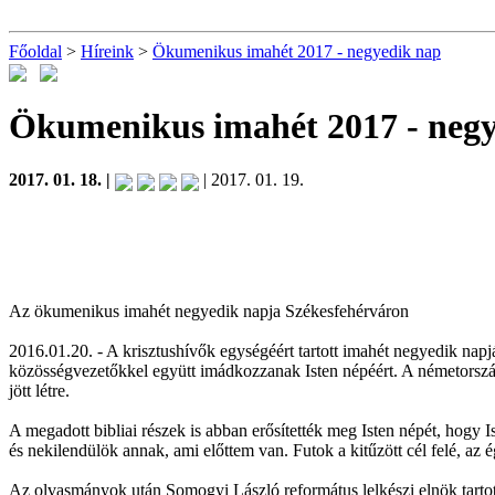
Főoldal
>
Híreink
>
Ökumenikus imahét 2017 - negyedik nap
Ökumenikus imahét 2017 - neg
2017. 01. 18. |
| 2017. 01. 19.
Az ökumenikus imahét negyedik napja Székesfehérváron
2016.01.20. - A krisztushívők egységéért tartott imahét negyedik napjá
közösségvezetőkkel együtt imádkozzanak Isten népéért. A németországi
jött létre.
A megadott bibliai részek is abban erősítették meg Isten népét, hogy 
és nekilendülök annak, ami előttem van. Futok a kitűzött cél felé, az 
Az olvasmányok után Somogyi László református lelkészi elnök tartott