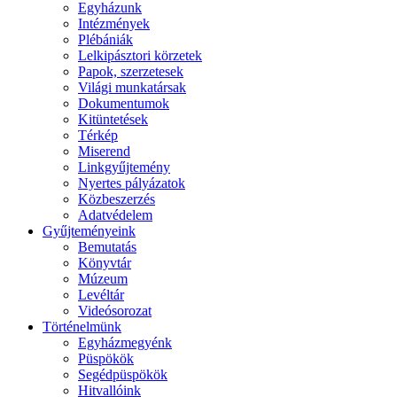
Egyházunk
Intézmények
Plébániák
Lelkipásztori körzetek
Papok, szerzetesek
Világi munkatársak
Dokumentumok
Kitüntetések
Térkép
Miserend
Linkgyűjtemény
Nyertes pályázatok
Közbeszerzés
Adatvédelem
Gyűjteményeink
Bemutatás
Könyvtár
Múzeum
Levéltár
Videósorozat
Történelmünk
Egyházmegyénk
Püspökök
Segédpüspökök
Hitvallóink