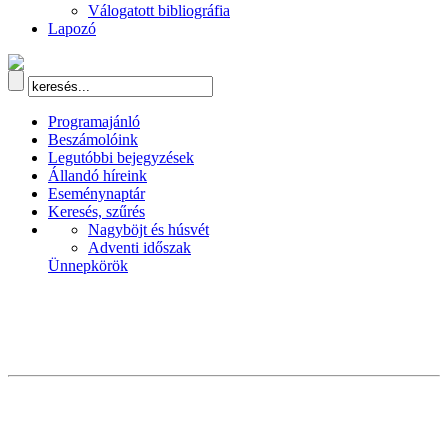
Válogatott bibliográfia
Lapozó
Programajánló
Beszámolóink
Legutóbbi bejegyzések
Állandó híreink
Eseménynaptár
Keresés, szűrés
Nagyböjt és húsvét
Adventi időszak
Ünnepkörök