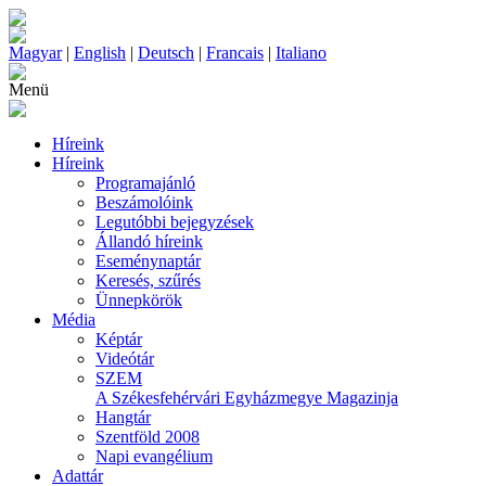
Magyar
|
English
|
Deutsch
|
Francais
|
Italiano
Menü
Híreink
Híreink
Programajánló
Beszámolóink
Legutóbbi bejegyzések
Állandó híreink
Eseménynaptár
Keresés, szűrés
Ünnepkörök
Média
Képtár
Videótár
SZEM
A Székesfehérvári Egyházmegye Magazinja
Hangtár
Szentföld 2008
Napi evangélium
Adattár