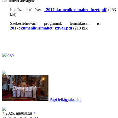
Letölthető anyagok:
Imafüzet letöltése:
2017okumenikusimahet_fuzet.pdf
(253
kB)
Székesfehérvári programok tematikusan is:
2017okumenikusimahet_szfvar.pdf
(213 kB)
Papi lelkigyakorlat
<
2026. augusztus
>