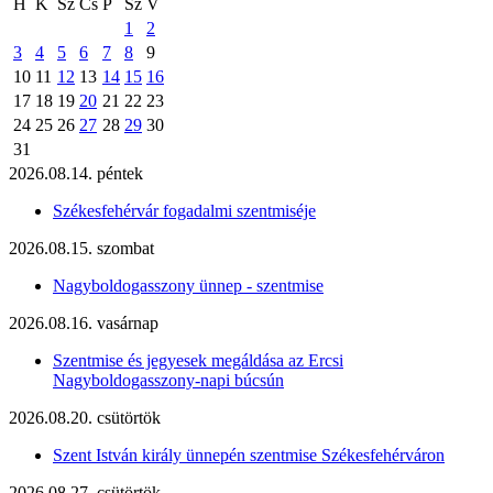
H
K
Sz
Cs
P
Sz
V
1
2
3
4
5
6
7
8
9
10
11
12
13
14
15
16
17
18
19
20
21
22
23
24
25
26
27
28
29
30
31
2026.08.14. péntek
Székesfehérvár fogadalmi szentmiséje
2026.08.15. szombat
Nagyboldogasszony ünnep - szentmise
2026.08.16. vasárnap
Szentmise és jegyesek megáldása az Ercsi
Nagyboldogasszony-napi búcsún
2026.08.20. csütörtök
Szent István király ünnepén szentmise Székesfehérváron
2026.08.27. csütörtök