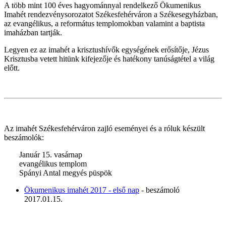
A több mint 100 éves hagyománnyal rendelkező Ökumenikus
Imahét rendezvénysorozatot Székesfehérváron a Székesegyházban,
az evangélikus, a református templomokban valamint a baptista
imaházban tartják.
Legyen ez az imahét a krisztushívők egységének erősítője, Jézus
Krisztusba vetett hitünk kifejezője és hatékony tanúságtétel a világ
előtt.
Az imahét Székesfehérváron zajló eseményei és a róluk készült
beszámolók:
Január 15. vasárnap
evangélikus templom
Spányi Antal megyés püspök
Ökumenikus imahét 2017 - első nap
- beszámoló
2017.01.15.