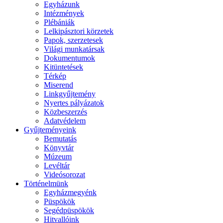
Egyházunk
Intézmények
Plébániák
Lelkipásztori körzetek
Papok, szerzetesek
Világi munkatársak
Dokumentumok
Kitüntetések
Térkép
Miserend
Linkgyűjtemény
Nyertes pályázatok
Közbeszerzés
Adatvédelem
Gyűjteményeink
Bemutatás
Könyvtár
Múzeum
Levéltár
Videósorozat
Történelmünk
Egyházmegyénk
Püspökök
Segédpüspökök
Hitvallóink