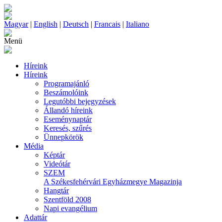
Magyar
|
English
|
Deutsch
|
Francais
|
Italiano
Menü
Híreink
Híreink
Programajánló
Beszámolóink
Legutóbbi bejegyzések
Állandó híreink
Eseménynaptár
Keresés, szűrés
Ünnepkörök
Média
Képtár
Videótár
SZEM
A Székesfehérvári Egyházmegye Magazinja
Hangtár
Szentföld 2008
Napi evangélium
Adattár