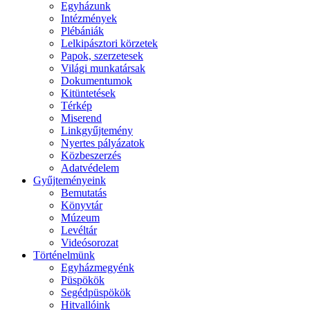
Egyházunk
Intézmények
Plébániák
Lelkipásztori körzetek
Papok, szerzetesek
Világi munkatársak
Dokumentumok
Kitüntetések
Térkép
Miserend
Linkgyűjtemény
Nyertes pályázatok
Közbeszerzés
Adatvédelem
Gyűjteményeink
Bemutatás
Könyvtár
Múzeum
Levéltár
Videósorozat
Történelmünk
Egyházmegyénk
Püspökök
Segédpüspökök
Hitvallóink