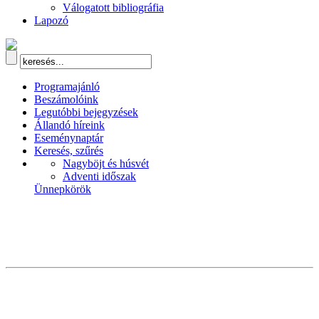
Válogatott bibliográfia
Lapozó
Programajánló
Beszámolóink
Legutóbbi bejegyzések
Állandó híreink
Eseménynaptár
Keresés, szűrés
Nagyböjt és húsvét
Adventi időszak
Ünnepkörök