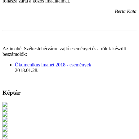
fohásza zárta a közös imaalkalmat.
Berta Kata
Az imahét Székesfehérváron zajló eseményei és a róluk készült
beszámolók:
Ökumenikus imahét 2018 - események
2018.01.28.
Képtár