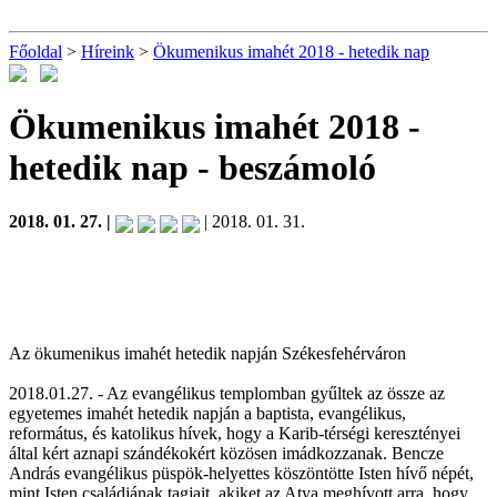
Főoldal
>
Híreink
>
Ökumenikus imahét 2018 - hetedik nap
Ökumenikus imahét 2018 -
hetedik nap
- beszámoló
2018. 01. 27. |
| 2018. 01. 31.
Az ökumenikus imahét hetedik napján Székesfehérváron
2018.01.27. - Az evangélikus templomban gyűltek az össze az
egyetemes imahét hetedik napján a baptista, evangélikus,
református, és katolikus hívek, hogy a Karib-térségi keresztényei
által kért aznapi szándékokért közösen imádkozzanak. Bencze
András evangélikus püspök-helyettes köszöntötte Isten hívő népét,
mint Isten családjának tagjait, akiket az Atya meghívott arra, hogy