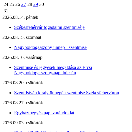
24
25
26
27
28
29
30
31
2026.08.14. péntek
Székesfehérvár fogadalmi szentmiséje
2026.08.15. szombat
Nagyboldogasszony ünnep - szentmise
2026.08.16. vasárnap
Szentmise és jegyesek megáldása az Ercsi
Nagyboldogasszony-napi búcsún
2026.08.20. csütörtök
Szent István király ünnepén szentmise Székesfehérváron
2026.08.27. csütörtök
Egyházmegyés papi zarándoklat
2026.09.03. csütörtök