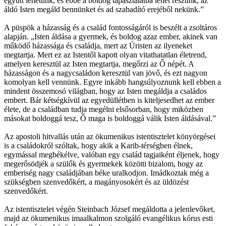
együtt lehetünk, és ebbe a boldog tapasztalatba lehet részünk, az
áldó Isten megáld bennünket és ad szabadító erejéből nekünk.”
A püspök a házasság és a család fontosságáról is beszélt a zsoltáros
alapján. „Isten áldása a gyermek, és boldog azaz ember, akinek van
működő házassága és családja, mert az Úristen az ilyeneket
megtartja. Mert ez az Istentől kapott olyan vitathatatlan életrend,
amelyen keresztül az Isten megtartja, megőrzi az Ő népét. A
házasságon és a nagycsaládon keresztül van jövő, és ezt nagyon
komolyan kell vennünk. Egyre inkább hangsúlyoznunk kell ebben a
mindent összemosó világban, hogy az Isten megáldja a családos
embert. Bár kétségkívül az egyedüllétben is kiteljesedhet az ember
élete, de a családban tudja megélni elsősorban, hogy miközben
másokat boldoggá tesz, Ő maga is boldoggá válik Isten áldásával.”
Az apostoli hitvallás után az ökumenikus istentisztelet könyörgései
is a családokról szóltak, hogy akik a Karib-térségben élnek,
egymással megbékélve, valóban egy család tagjaiként éljenek, hogy
megerősödjék a szülők és gyermekek közötti bizalom, hogy az
emberiség nagy családjában béke uralkodjon. Imádkoztak még a
szükségben szenvedőkért, a magányosokért és az üldözést
szenvedőkért.
Az istentisztelet végén Steinbach József megáldotta a jelenlevőket,
majd az ökumenikus imaalkalmon szolgáló evangélikus kórus esti