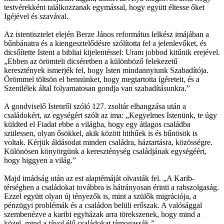
testvérekként találkozzanak egymással, hogy együtt éltesse őket
Igéjével és szavával.
Az istentisztelet elején Berze János református lelkész imájában a
bűnbánatra és a kiengesztelődésre szólította fel a jelenlevőket, és
dicsőítette Istent a bibliai kijelentéssel: Uram jobbod kitűnik erejével.
„Ebben az örömteli dicséretben a különböző felekezetű
keresztények ismerjék fel, hogy Isten mindannyiunk Szabadítója.
Örömmel töltsön el bennünket, hogy megtartotta ígéreteit, és a
Szentlélek által folyamatosan gondja van szabadításunkra.”
A gondviselő Istenről szóló 127. zsoltár elhangzása után a
családokért, az egységért szólt az ima: „Kegyelmes Istenünk, te úgy
küldted el Fiadat ebbe a világba, hogy egy átlagos családba
szülessen, olyan ősökkel, akik között hithűek is és bűnösök is
voltak. Kérjük áldásodat minden családra, háztartásra, közösségre.
Különösen könyörgünk a kereszténység családjának egységéért,
hogy higgyen a világ.”
Majd imádság után az est alaptémáját olvasták fel. „A Karib-
térségben a családokat továbbra is hátrányosan érinti a rabszolgaság.
Ezzel együtt olyan új tényezők is, mint a szülők migrációja, a
pénzügyi problémák és a családon belüli erőszak. A valósággal
szembenézve a karibi egyházak arra törekszenek, hogy mind a
közel, mind a távol élő családokat támogassák.”