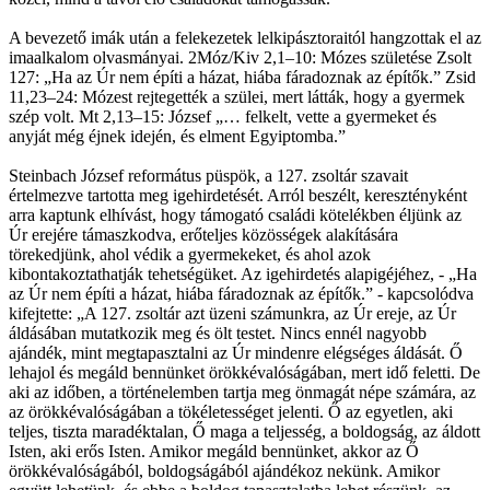
A bevezető imák után a felekezetek lelkipásztoraitól hangzottak el az
imaalkalom olvasmányai. 2Móz/Kiv 2,1–10: Mózes születése Zsolt
127: „Ha az Úr nem építi a házat, hiába fáradoznak az építők.” Zsid
11,23–24: Mózest rejtegették a szülei, mert látták, hogy a gyermek
szép volt. Mt 2,13–15: József „… felkelt, vette a gyermeket és
anyját még éjnek idején, és elment Egyiptomba.”
Steinbach József református püspök, a 127. zsoltár szavait
értelmezve tartotta meg igehirdetését. Arról beszélt, keresztényként
arra kaptunk elhívást, hogy támogató családi kötelékben éljünk az
Úr erejére támaszkodva, erőteljes közösségek alakítására
törekedjünk, ahol védik a gyermekeket, és ahol azok
kibontakoztathatják tehetségüket. Az igehirdetés alapigéjéhez, - „Ha
az Úr nem építi a házat, hiába fáradoznak az építők.” - kapcsolódva
kifejtette: „A 127. zsoltár azt üzeni számunkra, az Úr ereje, az Úr
áldásában mutatkozik meg és ölt testet. Nincs ennél nagyobb
ajándék, mint megtapasztalni az Úr mindenre elégséges áldását. Ő
lehajol és megáld bennünket örökkévalóságában, mert idő feletti. De
aki az időben, a történelemben tartja meg önmagát népe számára, az
az örökkévalóságában a tökéletességet jelenti. Ő az egyetlen, aki
teljes, tiszta maradéktalan, Ő maga a teljesség, a boldogság, az áldott
Isten, aki erős Isten. Amikor megáld bennünket, akkor az Ő
örökkévalóságából, boldogságából ajándékoz nekünk. Amikor