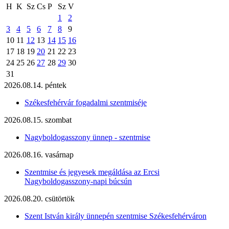
H
K
Sz
Cs
P
Sz
V
1
2
3
4
5
6
7
8
9
10
11
12
13
14
15
16
17
18
19
20
21
22
23
24
25
26
27
28
29
30
31
2026.08.14. péntek
Székesfehérvár fogadalmi szentmiséje
2026.08.15. szombat
Nagyboldogasszony ünnep - szentmise
2026.08.16. vasárnap
Szentmise és jegyesek megáldása az Ercsi
Nagyboldogasszony-napi búcsún
2026.08.20. csütörtök
Szent István király ünnepén szentmise Székesfehérváron