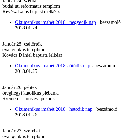
Január 24. szerda
budai úti református templom
Révész Lajos baptista lelkész
Ökumenikus imahét 2018 - negyedik nap
- beszámoló
2018.01.24.
Január 25. csütörtök
evangélikus templom
Kovács Dániel baptista lelkész
Ökumenikus imahét 2018 - ötödik nap
- beszámoló
2018.01.25.
Január 26. péntek
öreghegyi katolikus plébánia
Szemerei János ev. püspök
Ökumenikus imahét 2018 - hatodik nap
- beszámoló
2018.01.26.
Január 27. szombat
evangélikus templom