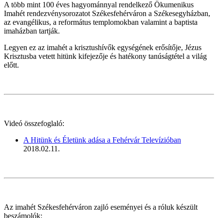
A több mint 100 éves hagyománnyal rendelkező Ökumenikus
Imahét rendezvénysorozatot Székesfehérváron a Székesegyházban,
az evangélikus, a református templomokban valamint a baptista
imaházban tartják.
Legyen ez az imahét a krisztushívők egységének erősítője, Jézus
Krisztusba vetett hitünk kifejezője és hatékony tanúságtétel a világ
előtt.
Videó összefoglaló:
A Hitünk és Életünk adása a Fehérvár Televízióban
2018.02.11.
Az imahét Székesfehérváron zajló eseményei és a róluk készült
beszámolók: