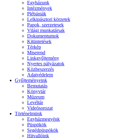
Egyházunk
Intézmények
Plébániák
Lelkipásztori körzetek
Papok, szerzetesek
Világi munkatársak
Dokumentumok
Kitüntetések
Térkép
Miserend
Linkgyűjtemény
Nyertes pályázatok
Közbeszerzés
Adatvédelem
Gyűjteményeink
Bemutatás
Könyvtár
Múzeum
Levéltár
Videósorozat
Történelmünk
Egyházmegyénk
Püspökök
Segédpüspökök
Hitvallóink