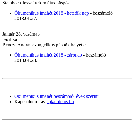
Steinbach József református püspök
Ökumenikus imahét 2018 - hetedik nap
- beszámoló
2018.01.27.
Január 28. vasárnap
bazilika
Bencze András evangélikus püspök helyettes
Ökumenikus imahét 2018 - zárónap
- beszámoló
2018.01.28.
Ökumenikus imahét beszámolói évek szerint
Kapcsolódó írás:
ujkatolikus.hu