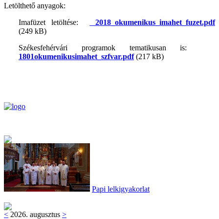
Letölthető anyagok:
Imafüzet letöltése:
2018_okumenikus_imahet_fuzet.pdf
(249 kB)
Székesfehérvári programok tematikusan is:
1801okumenikusimahet_szfvar.pdf
(217 kB)
Papi lelkigyakorlat
<
2026. augusztus
>