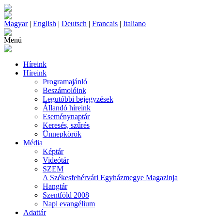
Magyar
|
English
|
Deutsch
|
Francais
|
Italiano
Menü
Híreink
Híreink
Programajánló
Beszámolóink
Legutóbbi bejegyzések
Állandó híreink
Eseménynaptár
Keresés, szűrés
Ünnepkörök
Média
Képtár
Videótár
SZEM
A Székesfehérvári Egyházmegye Magazinja
Hangtár
Szentföld 2008
Napi evangélium
Adattár