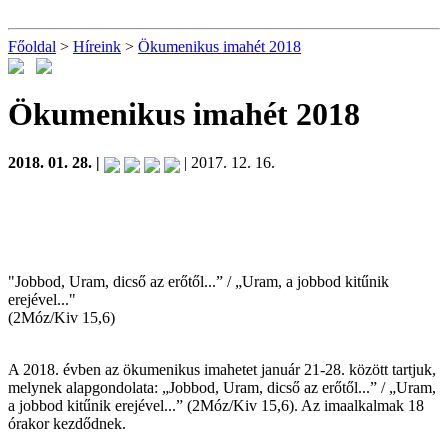
Főoldal
>
Híreink
>
Ökumenikus imahét 2018
Ökumenikus imahét 2018
2018. 01. 28. |
| 2017. 12. 16.
"Jobbod, Uram, dicső az erőtől...” / „Uram, a jobbod kitűnik
erejével..."
(2Móz/Kiv 15,6)
A 2018. évben az ökumenikus imahetet január 21-28. között tartjuk,
melynek alapgondolata: „Jobbod, Uram, dicső az erőtől...” / „Uram,
a jobbod kitűnik erejével...” (2Móz/Kiv 15,6). Az imaalkalmak 18
órakor kezdődnek.