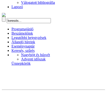
Válogatott bibliográfia
Lapozó
Programajánló
Beszámolóink
Legutóbbi bejegyzések
Állandó híreink
Eseménynaptár
Keresés, szűrés
Nagyböjt és húsvét
Adventi időszak
Ünnepkörök