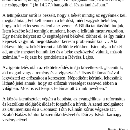
ne csüggedjen.” (Jn.14.27.) hangzik el Jézus tanításában.”
A lelkipásztor arról is beszélt, hogy a békét mindig az egyénnek kell
megtalálnia. „Fel kell tennem a kérdést, miért vagyok békétlen,
hogyan lehet lecsendesíteni a szívemet. A Biblia tanításából tudjuk,
Isten kezébe kell tennünk mindent, hogy a lelkünk megnyugodjon.
Egy nehéz helyzet az Ő segítségével békével tölthet el, és így máris
képesek vagyunk megoldásokat keresni problémáinkra. … Aki
békével bír, az békét teremt a körülötte élőkben. Isten olyan békét
ad, amely megtart bennünket és a béke eszközeivé válunk, mások
számára.” – fejezte be gondolatait a Révész Lajos.
Az igehirdetés után az elköteleződés imája következett: „Istenünk,
aki magad vagy a remény és a vigasztalás! Jézus feltámadásával
legyőzted az erőszakot a kereszten. Népedként kérünk, lehessünk
látható jelei annak, hogy az erőszak vereséget szenved ebben a
világban. Most is ezt kérjük feltámadott Urunk nevében.”
A közös istentisztelet végén a baptista, az evangélikus, a református
és katolikus elöljárók áldását fogadták a hívek. A zenei szolgálatot
az Ökumenikus és a Csomasz Tóth Kálmán kórus végezte Dr.
Szabó Balázs kántor közreműködésével és Dóczy István karnagy
vezényletével.
Berta Kata