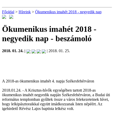
Főoldal
>
Híreink
>
Ökumenikus imahét 2018 - negyedik nap
Ökumenikus imahét 2018 -
negyedik nap
- beszámoló
2018. 01. 24. |
| 2018. 01. 25.
A 2018-as ökumenikus imahét 4. napja Székesfehérváron
2018.01.24. - A Krisztus-hívők egységében tartott 2018-as
ökumenikus imahét negyedik napján Székesfehérváron, a Budai úti
református templomban gyűltek össze a város felekezeteinek hívei,
hogy lelkipásztoraikkal együtt imádkozzanak Isten népéért. Az
igehirdető Révész Lajos baptista lelkész volt.