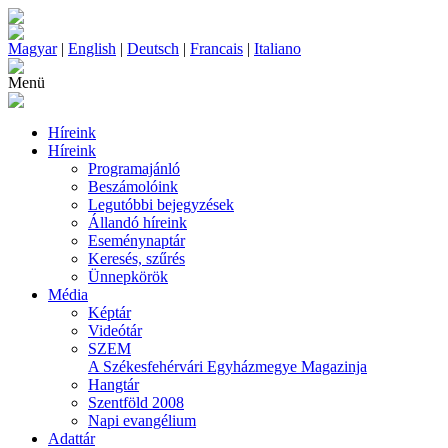
Magyar
|
English
|
Deutsch
|
Francais
|
Italiano
Menü
Híreink
Híreink
Programajánló
Beszámolóink
Legutóbbi bejegyzések
Állandó híreink
Eseménynaptár
Keresés, szűrés
Ünnepkörök
Média
Képtár
Videótár
SZEM
A Székesfehérvári Egyházmegye Magazinja
Hangtár
Szentföld 2008
Napi evangélium
Adattár