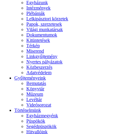
Egyházunk
Intézmények
Plébániák
Lelkipásztori körzetek
Papok, szerzetesek
Világi munkatársak
Dokumentumok
Kitüntetések
Térkép
Miserend
Linkgyűjtemény
Nyertes pályázatok
Közbeszerzés
Adatvédelem
Gyűjteményeink
Bemutatás
Könyvtár
Múzeum
Levéltár
Videósorozat
Történelmünk
Egyházmegyénk
Püspökök
Segédpüspökök
Hitvallóink