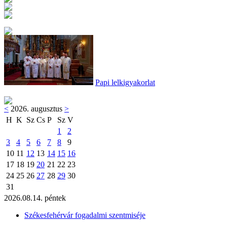
Papi lelkigyakorlat
<
2026. augusztus
>
H
K
Sz
Cs
P
Sz
V
1
2
3
4
5
6
7
8
9
10
11
12
13
14
15
16
17
18
19
20
21
22
23
24
25
26
27
28
29
30
31
2026.08.14. péntek
Székesfehérvár fogadalmi szentmiséje