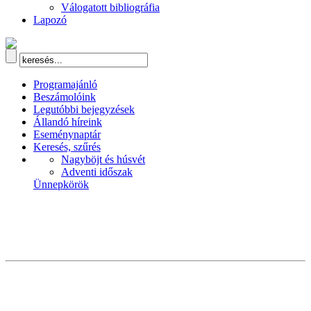
Válogatott bibliográfia
Lapozó
Programajánló
Beszámolóink
Legutóbbi bejegyzések
Állandó híreink
Eseménynaptár
Keresés, szűrés
Nagyböjt és húsvét
Adventi időszak
Ünnepkörök