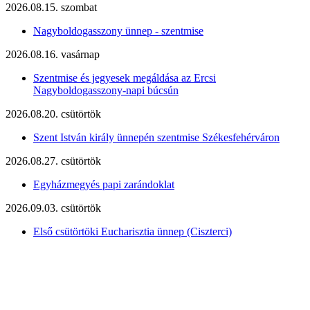
2026.08.15. szombat
Nagyboldogasszony ünnep - szentmise
2026.08.16. vasárnap
Szentmise és jegyesek megáldása az Ercsi
Nagyboldogasszony-napi búcsún
2026.08.20. csütörtök
Szent István király ünnepén szentmise Székesfehérváron
2026.08.27. csütörtök
Egyházmegyés papi zarándoklat
2026.09.03. csütörtök
Első csütörtöki Eucharisztia ünnep (Ciszterci)