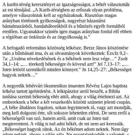
A karibi-térség keresztényei az igazságosságot, a békét választották
az est témájául. „A Karib-térségben az erőszak olyan probléma,
amelyre válaszolniuk kell az egyházaknak. Riasztóan magas
arányban történnek gyilkosságok, nagyrészt házastársi
bántalmazásból, bandaháborúkból és a bűnözés egyéb formáiból
eredően. Ugyanakkor szintén igen magas arányban fordul elő ebben
a régióban az önkínzás és az öngyilkosság is.”
A befogadó református közösség lelkésze, Berze János köszöntése
után a bűnbánati ima, és az olvasmányok következtek: Ézs/Iz 9,2–
7a: „Uralma növekedésének és a békének nem lesz vége…” Zsolt
34,1–14: „… törekedj békességre és kövesd azt!” Jel 7,13–17: „…
Isten letöröl szemükről minden könnyet.” Jn 14,25–27: „Békességet
hagyok nektek…”
A negyedik fehérvári ökumenikus imaesten Révész Lajos baptista
lelkész tartott igehirdetést. A lelkipásztor arról beszélt, a Biblia
tanítása szerinti békesség eltér attól, ahogy a világ értelmezi azt. Az
embereknek a béke a két veszekedés közötti szünetet jelenti csupán.
„A béke általános fogalom, sokan legyintenek rá, vagy azt mondják,
meg kell dolgozni érte, sőt sokszor lehetetlen elérni. De nem erről a
békességről van szó, hanem arról, amit csak az Isten tud
megteremteni. A világ is tud adni békét, de mi nem azt keressük.
„Békességet hagyok rátok. Az én békémet adom nektek. Nem úgy
adom nektek, ahogy a világ adja. Ne nyugtalankodjék a szívetek, s