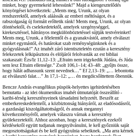
minket, hogy gyermekeid lehessünk!” Majd a kiengesztelődés
könyörgései következtek: „Ments meg, Urunk, az olyan
rendszerektől, amelyek aláássák az emberi méltóságot, és a
rabszolgaság új formáit erőltetik ránk! Ments meg, Urunk, az olyan
döntésektől, és cselekedetektől, amelyek szegénységgel,
kirekesztéssel, hátrányos megkülönböztetéssel sújtják testvéreinket!
Ments meg, Urunk, a félelemtől és a gyanakvástól, amely elválaszt
minket egymástól, és határokat szab reménységünknek és a
gyógyulásnak!” Az imahét záró istentiszteletén ezután a keresztény
felekezetek lelkipásztora és elöljárói felolvasták az est bibliai
szakaszait: Ézs/Iz 11,12–13: „Efraim nem irigykedik Júdára, és Júda
sem lesz Efraim ellensége.” Zsolt 106,1–14; 43–48: „gyűjts össze,
hogy hálát adhassunk szent nevednek…” Ef 2,13–19: „… lebontotta
az elválasztó falat…” Jn 17,1–12: „… én megdicsőíttettem őbennük.
Bencze András evangélikus püspök-helyettes igehirdetésében
bemutatta - az idei ökumenikus imahét útmutatóját összeállító -
karibi-térség keresztényeinek társadalmi helyzetét. Beszélt az
emberkereskedelemről, a közbiztonság hiányáról, az eladósodásról,
a gazdasági kiszolgáltatottságról, és annak megannyi
következményéről, amelyek válaszra várnak a keresztény
gyülekezetektől. Ahhoz azonban, hogy a keresztények ezekről
kérdésekről együtt tudjanak megnyilvánulni, le kell győzniük saját
megosztottságukat és be kell gyógyulnia sebeiknek. „Ma arra kérnek