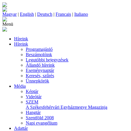
Magyar
|
English
|
Deutsch
|
Francais
|
Italiano
Menü
Híreink
Híreink
Programajánló
Beszámolóink
Legutóbbi bejegyzések
Állandó híreink
Eseménynaptár
Keresés, szűrés
Ünnepkörök
Média
Képtár
Videótár
SZEM
A Székesfehérvári Egyházmegye Magazinja
Hangtár
Szentföld 2008
Napi evangélium
Adattár