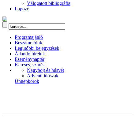
Válogatott bibliográfia
Lapozó
Programajánló
Beszámolóink
Legutóbbi bejegyzések
Állandó híreink
Eseménynaptár
Keresés, szűrés
Nagyböjt és húsvét
Adventi időszak
Ünnepkörök