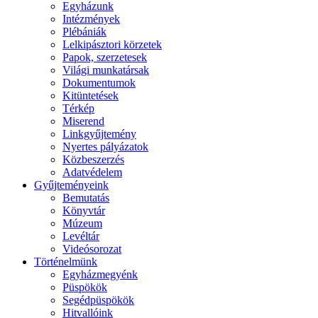
Egyházunk
Intézmények
Plébániák
Lelkipásztori körzetek
Papok, szerzetesek
Világi munkatársak
Dokumentumok
Kitüntetések
Térkép
Miserend
Linkgyűjtemény
Nyertes pályázatok
Közbeszerzés
Adatvédelem
Gyűjteményeink
Bemutatás
Könyvtár
Múzeum
Levéltár
Videósorozat
Történelmünk
Egyházmegyénk
Püspökök
Segédpüspökök
Hitvallóink