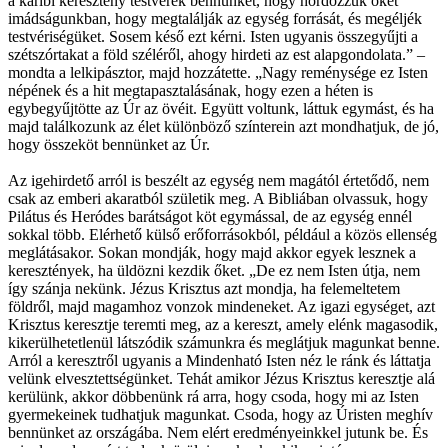
a karibi keresztény testvérek bennünket, hogy hordozzuk őket
imádságunkban, hogy megtalálják az egység forrását, és megéljék
testvériségüket. Sosem késő ezt kérni. Isten ugyanis összegyűjti a
szétszórtakat a föld széléről, ahogy hirdeti az est alapgondolata.” –
mondta a lelkipásztor, majd hozzátette. „Nagy reménysége ez Isten
népének és a hit megtapasztalásának, hogy ezen a héten is
egybegyűjtötte az Úr az övéit. Együtt voltunk, láttuk egymást, és ha
majd találkozunk az élet különböző színterein azt mondhatjuk, de jó,
hogy összeköt bennünket az Úr.
Az igehirdető arról is beszélt az egység nem magától értetődő, nem
csak az emberi akaratból születik meg. A Bibliában olvassuk, hogy
Pilátus és Heródes barátságot köt egymással, de az egység ennél
sokkal több. Elérhető külső erőforrásokból, például a közös ellenség
meglátásakor. Sokan mondják, hogy majd akkor egyek lesznek a
keresztények, ha üldözni kezdik őket. „De ez nem Isten útja, nem
így szánja nekünk. Jézus Krisztus azt mondja, ha felemeltetem
földről, majd magamhoz vonzok mindeneket. Az igazi egységet, azt
Krisztus keresztje teremti meg, az a kereszt, amely elénk magasodik,
kikerülhetetlenül látszódik számunkra és meglátjuk magunkat benne.
Arról a keresztről ugyanis a Mindenható Isten néz le ránk és láttatja
velünk elvesztettségünket. Tehát amikor Jézus Krisztus keresztje alá
kerülünk, akkor döbbenünk rá arra, hogy csoda, hogy mi az Isten
gyermekeinek tudhatjuk magunkat. Csoda, hogy az Úristen meghív
bennünket az országába. Nem elért eredményeinkkel jutunk be. És