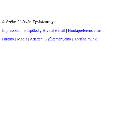
© Székesfehérvári Egyházmegye
Impresszum
|
Püspökség Hivatal e-mail
|
Honlapreferens e-mail
Híreink
|
Média
|
Adattár
|
Gyűjteményeink
|
Történelmünk