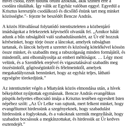
mivel csoda, ezért tudunk örülni azoknak, akik szintén erre a
csodára rátaláltak. Így válik az Egyház valóban eggyé. Egyedül a
Krisztus keresztjén csodálkozó és dicsőítő énünk tart meg minket
közösségbe.”- fejezte be beszédét Bencze András.
A közös Hitvallással folytatódó istentiszteleten a közbenjáró
imádságokat a felekezetek képviselői olvasták fel. „Amikor hálát
adunk a bűn rabságából való szabadulásunkért, az Úr elé hozzuk
kéréseinket, hogy törje össze a láncokat, amelyek rabságban
tartanak, és láncok helyett a szeretet és közösség kötelékével kössön
össze minket, és szabadíts meg a rabszolgaság minden formájától, és
mindentől, ami elhomályosítja az emberi méltóságot. … Légy most
velünk, és a Szentlélek erejével és vigasztalásával szabadíts meg
önzésünktől, gőgösségünktől és félelmeinktől, amelyek
megakadályoznak bennünket, hogy az egyház teljes, látható
egységére törekedjünk.”
Az istentisztelet végén a Miatyánk közös elmondása után, a hívek
békejobbot nyújtottak egymásnak. Bencze András evangélikus
püspök-helyettes elbocsátó imája a Krisztus testében egyesített Isten
népéhez szólt: „Az Úr Lelke van rajtunk, mert felkent minket, hogy
evangéliumot hirdessünk a szegényeknek, hogy szabadulást
hirdessünk a foglyoknak, és a vakoknak szemük megnyílását, hogy
szabadon bocsássuk a megkínzottakat, és hirdessük az Úr kedves
esztendejét.”