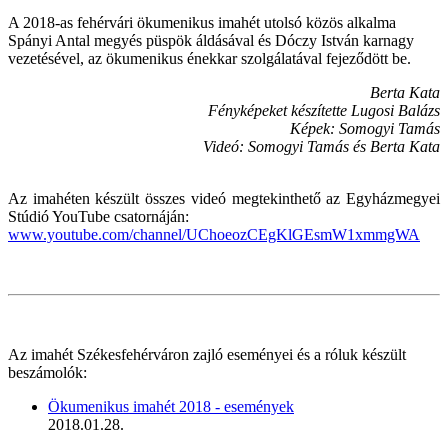
A 2018-as fehérvári ökumenikus imahét utolsó közös alkalma
Spányi Antal megyés püspök áldásával és Dóczy István karnagy
vezetésével, az ökumenikus énekkar szolgálatával fejeződött be.
Berta Kata
Fényképeket készítette Lugosi Balázs
Képek: Somogyi Tamás
Videó: Somogyi Tamás és Berta Kata
Az imahéten készült összes videó megtekinthető az Egyházmegyei
Stúdió YouTube csatornáján:
www.youtube.com/channel/UChoeozCEgKlGEsmW1xmmgWA
Az imahét Székesfehérváron zajló eseményei és a róluk készült
beszámolók:
Ökumenikus imahét 2018 - események
2018.01.28.