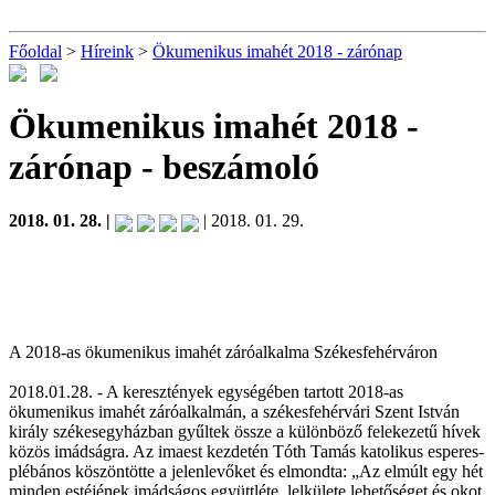
Főoldal
>
Híreink
>
Ökumenikus imahét 2018 - zárónap
Ökumenikus imahét 2018 -
zárónap
- beszámoló
2018. 01. 28. |
| 2018. 01. 29.
A 2018-as ökumenikus imahét záróalkalma Székesfehérváron
2018.01.28. - A keresztények egységében tartott 2018-as
ökumenikus imahét záróalkalmán, a székesfehérvári Szent István
király székesegyházban gyűltek össze a különböző felekezetű hívek
közös imádságra. Az imaest kezdetén Tóth Tamás katolikus esperes-
plébános köszöntötte a jelenlevőket és elmondta: „Az elmúlt egy hét
minden estéjének imádságos együttléte, lelkülete lehetőséget és okot