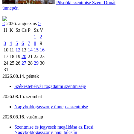
Püspöki szentmise Szent Donát
ünnepén
<
2026. augusztus
>
H
K
Sz
Cs
P
Sz
V
1
2
3
4
5
6
7
8
9
10
11
12
13
14
15
16
17
18
19
20
21
22
23
24
25
26
27
28
29
30
31
2026.08.14. péntek
Székesfehérvár fogadalmi szentmiséje
2026.08.15. szombat
Nagyboldogasszony ünnep - szentmise
2026.08.16. vasárnap
Szentmise és jegyesek megáldása az Ercsi
Nagyboldogasszony-napi búcsún