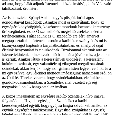
ad arra, hogy hálát adjunk Istennek a közös imádságok és Vele való
találkozások öröméért.”
Az istentisztelet Spányi Antal megyés püspök imádságos
gondolataival kezdődött: „Amikor most összegyűlünk, hogy az
egységért könyörögjünk, köszönetet mondunk Istennek keresztény
örökségünkért, és az Ő szabadító és megváltó cselekedetéért a
történelemben. Hálát adunk az Ő szabadító erejéért, amelyet
megtapasztaltak a történelem során a karibi keresztények és mi is
bizonyosságot kaptunk a kinyilatkoztatásban, és amelyről saját
életünk benyomásai is tanúskodnak. Bizalommal akarunk arra az
Istenre tekinteni, akinek szabadító hatalmát a jövőben is, a jelenben
is kérjük. Amikor látjuk a keresztények üldözését, a keresztény
kultúra pusztítását, egy valamiféle új világrend megalkotásának
szándékát, akkor kérjük, hogy az irgalmas Isten legyen velünk, és a
mi egy szívvel egy lélekkel mondott imádságunk hathatósan szóljon
az Úr felé. Törekedve arra, hogy szándékainkban, életünkben,
gondolkodásmódunkban, a Szentlélek által vezetett egység
megvalósuljon.” - hangzott el az imában.
A közös imaalkalom az egységre szólító Szentlélek hívó imával
folytatódott: „Hívjuk segítségül a Szentlelket a karibi
keresztényekkel együtt, hogy gyújtsa lángra szívünket, amikor az
egyház egységéért imádkozunk. Egyesítsd szolgáidat az egység
kötelékével! Szabadíts meg minket a bűn rabságából! Formálj újjá