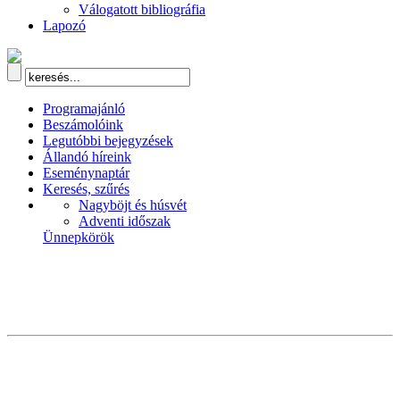
Válogatott bibliográfia
Lapozó
Programajánló
Beszámolóink
Legutóbbi bejegyzések
Állandó híreink
Eseménynaptár
Keresés, szűrés
Nagyböjt és húsvét
Adventi időszak
Ünnepkörök