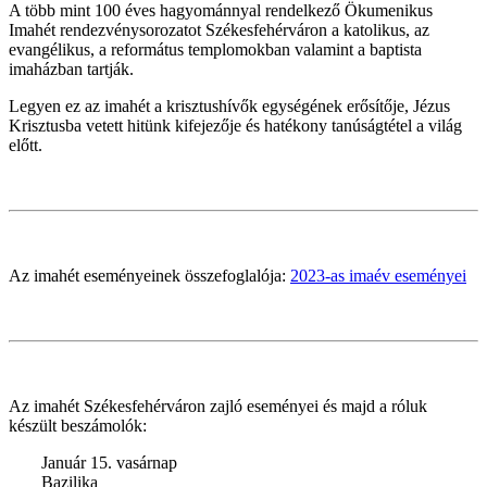
A több mint 100 éves hagyománnyal rendelkező Ökumenikus
Imahét rendezvénysorozatot Székesfehérváron a katolikus, az
evangélikus, a református templomokban valamint a baptista
imaházban tartják.
Legyen ez az imahét a krisztushívők egységének erősítője, Jézus
Krisztusba vetett hitünk kifejezője és hatékony tanúságtétel a világ
előtt.
Az imahét eseményeinek összefoglalója:
2023-as imaév eseményei
Az imahét Székesfehérváron zajló eseményei és majd a róluk
készült beszámolók:
Január 15. vasárnap
Bazilika