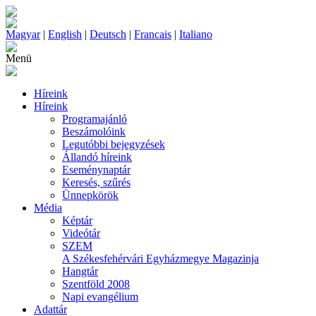
Magyar
|
English
|
Deutsch
|
Francais
|
Italiano
Menü
Híreink
Híreink
Programajánló
Beszámolóink
Legutóbbi bejegyzések
Állandó híreink
Eseménynaptár
Keresés, szűrés
Ünnepkörök
Média
Képtár
Videótár
SZEM
A Székesfehérvári Egyházmegye Magazinja
Hangtár
Szentföld 2008
Napi evangélium
Adattár