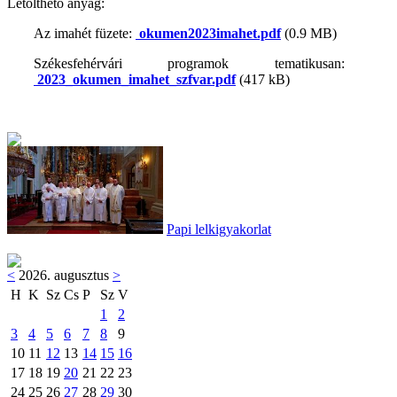
Letölthető anyag:
Az imahét füzete:
okumen2023imahet.pdf
(0.9 MB)
Székesfehérvári programok tematikusan:
2023_okumen_imahet_szfvar.pdf
(417 kB)
Papi lelkigyakorlat
<
2026. augusztus
>
H
K
Sz
Cs
P
Sz
V
1
2
3
4
5
6
7
8
9
10
11
12
13
14
15
16
17
18
19
20
21
22
23
24
25
26
27
28
29
30