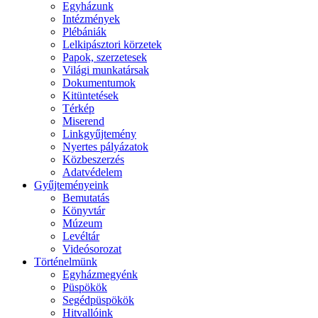
Egyházunk
Intézmények
Plébániák
Lelkipásztori körzetek
Papok, szerzetesek
Világi munkatársak
Dokumentumok
Kitüntetések
Térkép
Miserend
Linkgyűjtemény
Nyertes pályázatok
Közbeszerzés
Adatvédelem
Gyűjteményeink
Bemutatás
Könyvtár
Múzeum
Levéltár
Videósorozat
Történelmünk
Egyházmegyénk
Püspökök
Segédpüspökök
Hitvallóink