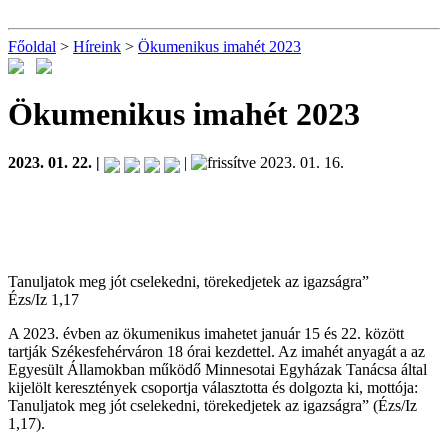
Főoldal
>
Híreink
>
Ökumenikus imahét 2023
Ökumenikus imahét 2023
2023. 01. 22. |
|
2023. 01. 16.
Tanuljatok meg jót cselekedni, törekedjetek az igazságra”
Ézs/Iz 1,17
A 2023. évben az ökumenikus imahetet január 15 és 22. között
tartják Székesfehérváron 18 órai kezdettel. Az imahét anyagát a az
Egyesült Államokban működő Minnesotai Egyházak Tanácsa által
kijelölt keresztények csoportja választotta és dolgozta ki, mottója:
Tanuljatok meg jót cselekedni, törekedjetek az igazságra” (
Ézs/Iz
1,17)
.