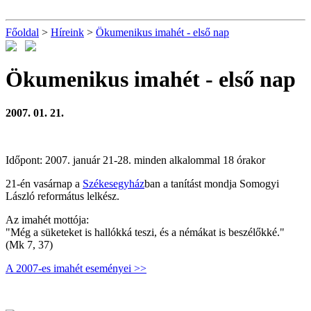
Főoldal
>
Híreink
>
Ökumenikus imahét - első nap
Ökumenikus imahét - első nap
2007. 01. 21.
Időpont: 2007. január 21-28. minden alkalommal 18 órakor
21-én vasárnap a
Székesegyház
ban a tanítást mondja Somogyi
László református lelkész.
Az imahét mottója:
"Még a süketeket is hallókká teszi, és a némákat is beszélőkké."
(Mk 7, 37)
A 2007-es imahét eseményei >>