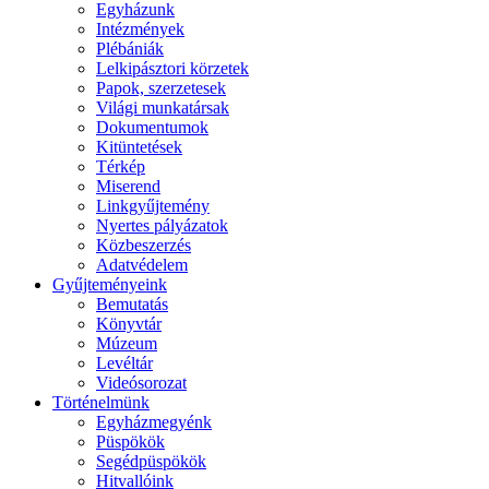
Egyházunk
Intézmények
Plébániák
Lelkipásztori körzetek
Papok, szerzetesek
Világi munkatársak
Dokumentumok
Kitüntetések
Térkép
Miserend
Linkgyűjtemény
Nyertes pályázatok
Közbeszerzés
Adatvédelem
Gyűjteményeink
Bemutatás
Könyvtár
Múzeum
Levéltár
Videósorozat
Történelmünk
Egyházmegyénk
Püspökök
Segédpüspökök
Hitvallóink