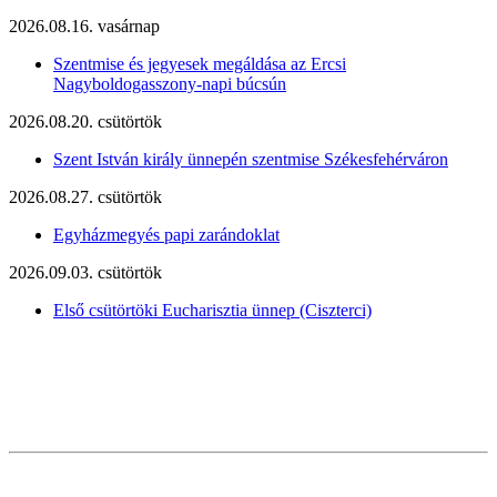
2026.08.16. vasárnap
Szentmise és jegyesek megáldása az Ercsi
Nagyboldogasszony-napi búcsún
2026.08.20. csütörtök
Szent István király ünnepén szentmise Székesfehérváron
2026.08.27. csütörtök
Egyházmegyés papi zarándoklat
2026.09.03. csütörtök
Első csütörtöki Eucharisztia ünnep (Ciszterci)