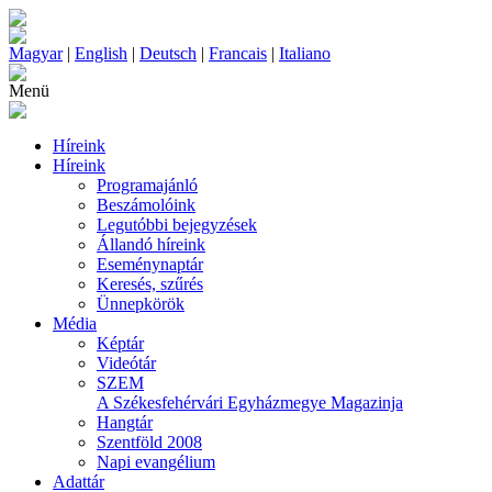
Magyar
|
English
|
Deutsch
|
Francais
|
Italiano
Menü
Híreink
Híreink
Programajánló
Beszámolóink
Legutóbbi bejegyzések
Állandó híreink
Eseménynaptár
Keresés, szűrés
Ünnepkörök
Média
Képtár
Videótár
SZEM
A Székesfehérvári Egyházmegye Magazinja
Hangtár
Szentföld 2008
Napi evangélium
Adattár