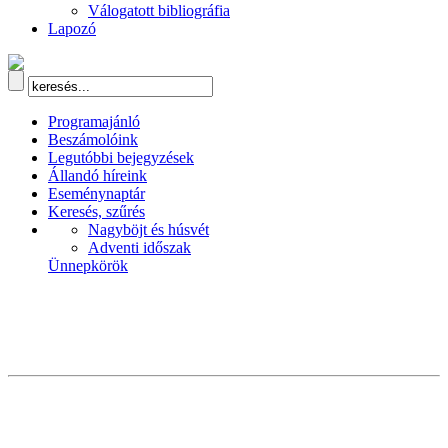
Válogatott bibliográfia
Lapozó
Programajánló
Beszámolóink
Legutóbbi bejegyzések
Állandó híreink
Eseménynaptár
Keresés, szűrés
Nagyböjt és húsvét
Adventi időszak
Ünnepkörök