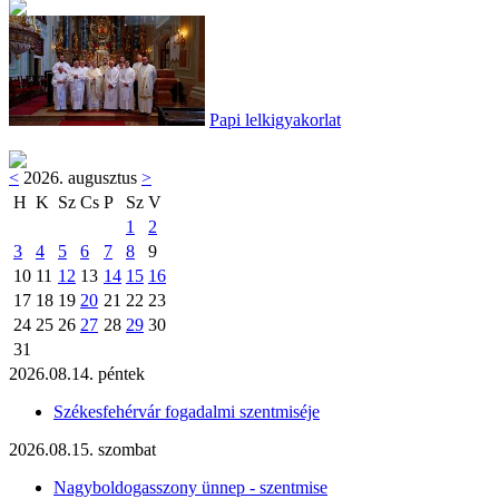
Papi lelkigyakorlat
<
2026. augusztus
>
H
K
Sz
Cs
P
Sz
V
1
2
3
4
5
6
7
8
9
10
11
12
13
14
15
16
17
18
19
20
21
22
23
24
25
26
27
28
29
30
31
2026.08.14. péntek
Székesfehérvár fogadalmi szentmiséje
2026.08.15. szombat
Nagyboldogasszony ünnep - szentmise