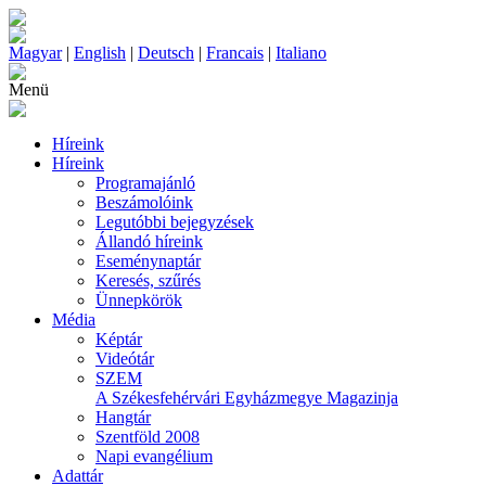
Magyar
|
English
|
Deutsch
|
Francais
|
Italiano
Menü
Híreink
Híreink
Programajánló
Beszámolóink
Legutóbbi bejegyzések
Állandó híreink
Eseménynaptár
Keresés, szűrés
Ünnepkörök
Média
Képtár
Videótár
SZEM
A Székesfehérvári Egyházmegye Magazinja
Hangtár
Szentföld 2008
Napi evangélium
Adattár