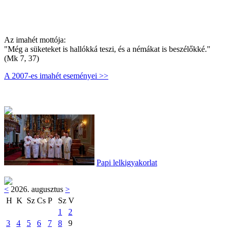
Az imahét mottója:
"Még a süketeket is hallókká teszi, és a némákat is beszélőkké."
(Mk 7, 37)
A 2007-es imahét eseményei >>
Papi lelkigyakorlat
<
2026. augusztus
>
H
K
Sz
Cs
P
Sz
V
1
2
3
4
5
6
7
8
9