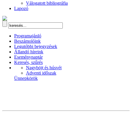
Válogatott bibliográfia
Lapozó
Programajánló
Beszámolóink
Legutóbbi bejegyzések
Állandó híreink
Eseménynaptár
Keresés, szűrés
Nagyböjt és húsvét
Adventi időszak
Ünnepkörök