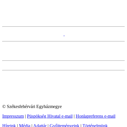
© Székesfehérvári Egyházmegye
Impresszum
|
Püspökség Hivatal e-mail
|
Honlapreferens e-mail
Híreink
|
Média
|
Adattár
|
Gyűjteményeink
|
Történelmünk