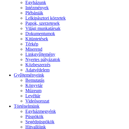
Egyházunk
Intézmények
Plébániák
Lelkipásztori körzetek
Papok, szerzetesek
Világi munkatársak
Dokumentumok
Kitüntetések
Térkép
Miserend
Linkgyűjtemény
Nyertes pályázatok
Közbeszerzés
Adatvédelem
Gyűjteményeink
Bemutatás
Könyvtár
Múzeum
Levéltár
Videósorozat
Történelmünk
Egyházmegyénk
Püspökök
Segédpüspökök
Hitvallóink