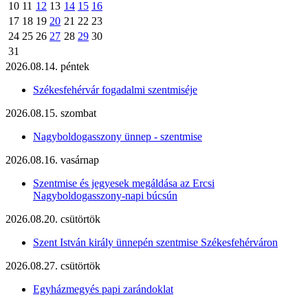
10
11
12
13
14
15
16
17
18
19
20
21
22
23
24
25
26
27
28
29
30
31
2026.08.14. péntek
Székesfehérvár fogadalmi szentmiséje
2026.08.15. szombat
Nagyboldogasszony ünnep - szentmise
2026.08.16. vasárnap
Szentmise és jegyesek megáldása az Ercsi
Nagyboldogasszony-napi búcsún
2026.08.20. csütörtök
Szent István király ünnepén szentmise Székesfehérváron
2026.08.27. csütörtök
Egyházmegyés papi zarándoklat