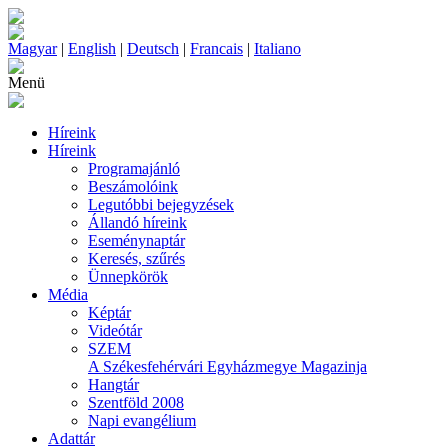
Magyar
|
English
|
Deutsch
|
Francais
|
Italiano
Menü
Híreink
Híreink
Programajánló
Beszámolóink
Legutóbbi bejegyzések
Állandó híreink
Eseménynaptár
Keresés, szűrés
Ünnepkörök
Média
Képtár
Videótár
SZEM
A Székesfehérvári Egyházmegye Magazinja
Hangtár
Szentföld 2008
Napi evangélium
Adattár