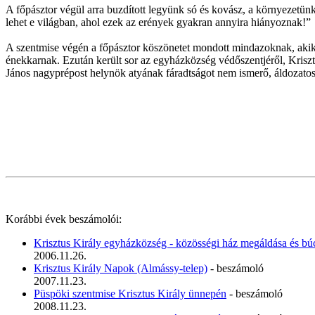
A főpásztor végül arra buzdított legyünk só és kovász, a környezetü
lehet e világban, ahol ezek az erények gyakran annyira hiányoznak!”
A szentmise végén a főpásztor köszönetet mondott mindazoknak, akik 
énekkarnak. Ezután került sor az egyházközség védőszentjéről, Krisztu
János nagyprépost helynök atyának fáradtságot nem ismerő, áldozatos 
Korábbi évek beszámolói:
Krisztus Király egyházközség - közösségi ház megáldása és bú
2006.11.26.
Krisztus Király Napok (Almássy-telep)
- beszámoló
2007.11.23.
Püspöki szentmise Krisztus Király ünnepén
- beszámoló
2008.11.23.