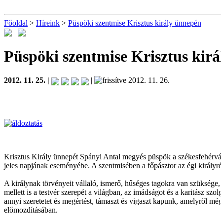
Főoldal
>
Híreink
>
Püspöki szentmise Krisztus király ünnepén
Püspöki szentmise Krisztus kir
2012. 11. 25. |
|
2012. 11. 26.
Krisztus Király ünnepét Spányi Antal megyés püspök a székesfehérvá
jeles napjának eseményébe. A szentmisében a főpásztor az égi királyról 
A királynak törvényeit vállaló, ismerő, hűséges tagokra van szüksége
mellett is a testvér szerepét a világban, az imádságot és a karitász sz
annyi szeretetet és megértést, támaszt és vigaszt kapunk, amelyről mé
előmozdításában.