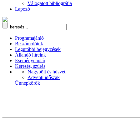
Válogatott bibliográfia
Lapozó
Programajánló
Beszámolóink
Legutóbbi bejegyzések
Állandó híreink
Eseménynaptár
Keresés, szűrés
Nagyböjt és húsvét
Adventi időszak
Ünnepkörök