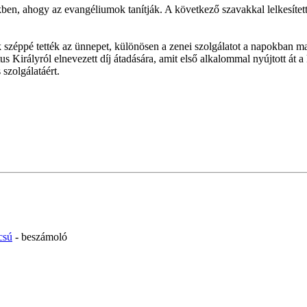
nkben, ahogy az evangéliumok tanítják. A következő szavakkal lelkesít
széppé tették az ünnepet, különösen a zenei szolgálatot a napokban ma
s Királyról elnevezett díj átadására, amit első alkalommal nyújtott át
szolgálatáért.
csú
- beszámoló