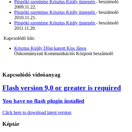
Püspöki szentmise Krisztus Király ünnepén
- beszámoló
2009.11.22.
Püspöki szentmise Krisztus Király ünnepén
- beszámoló
2010.11.21.
Püspöki szentmise Krisztus Király ünnepén
- beszámoló
2011.11.20.
Kapcsolódó írás:
Krisztus Király Díjat kapott Kiss János
Önkormányzati Kommunikációs Központ beszámoló
Kapcsolódó videóanyag
Flash version 9,0 or greater is required
You have no flash plugin installed
Click here to download latest version
Képtár