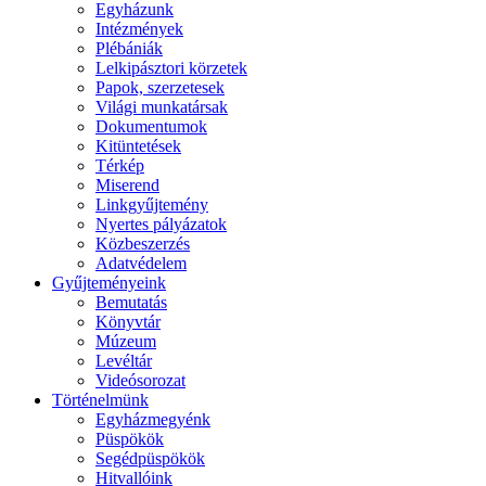
Egyházunk
Intézmények
Plébániák
Lelkipásztori körzetek
Papok, szerzetesek
Világi munkatársak
Dokumentumok
Kitüntetések
Térkép
Miserend
Linkgyűjtemény
Nyertes pályázatok
Közbeszerzés
Adatvédelem
Gyűjteményeink
Bemutatás
Könyvtár
Múzeum
Levéltár
Videósorozat
Történelmünk
Egyházmegyénk
Püspökök
Segédpüspökök
Hitvallóink