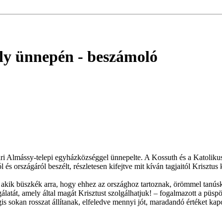
ály ünnepén
- beszámoló
ri Almássy-telepi egyházközséggel ünnepelte. A Kossuth és a Katolik
és országáról beszélt, részletesen kifejtve mit kíván tagjaitól Krisztus 
, akik büszkék arra, hogy ehhez az országhoz tartoznak, örömmel tanúsko
olgálatát, amely által magát Krisztust szolgálhatjuk! – fogalmazott a pü
gis sokan rosszat állítanak, elfeledve mennyi jót, maradandó értéket kap