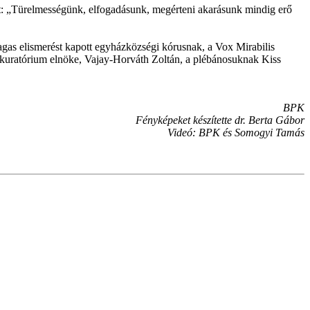
ett: „Türelmességünk, elfogadásunk, megérteni akarásunk mindig erő
gas elismerést kapott egyházközségi kórusnak, a Vox Mirabilis
 a kuratórium elnöke, Vajay-Horváth Zoltán, a plébánosuknak Kiss
BPK
Fényképeket készítette dr. Berta Gábor
Videó: BPK és Somogyi Tamás