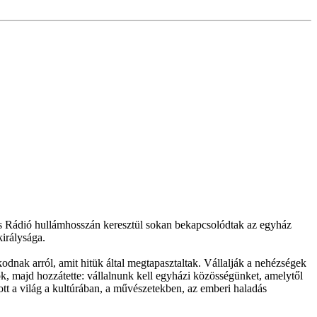
us Rádió hullámhosszán keresztül sokan bekapcsolódtak az egyház
királysága.
dnak arról, amit hitük által megtapasztaltak. Vállalják a nehézségek
spök, majd hozzátette: vállalnunk kell egyházi közösségünket, amelytől
ott a világ a kultúrában, a művészetekben, az emberi haladás