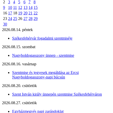
2
3
4
5
6
7
8
9
10
11
12
13
14
15
16
17
18
19
20
21
22
23
24
25
26
27
28
29
30
2026.08.14. péntek
Székesfehérvár fogadalmi szentmiséje
2026.08.15. szombat
Nagyboldogasszony ünnep - szentmise
2026.08.16. vasárnap
Szentmise és jegyesek megáldása az Ercsi
Nagyboldogasszony-napi búcsún
2026.08.20. csütörtök
Szent István király ünnepén szentmise Székesfehérváron
2026.08.27. csütörtök
Egyházmegyés papi zarándoklat