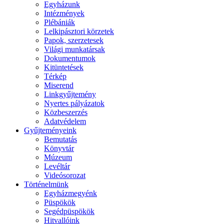
Egyházunk
Intézmények
Plébániák
Lelkipásztori körzetek
Papok, szerzetesek
Világi munkatársak
Dokumentumok
Kitüntetések
Térkép
Miserend
Linkgyűjtemény
Nyertes pályázatok
Közbeszerzés
Adatvédelem
Gyűjteményeink
Bemutatás
Könyvtár
Múzeum
Levéltár
Videósorozat
Történelmünk
Egyházmegyénk
Püspökök
Segédpüspökök
Hitvallóink