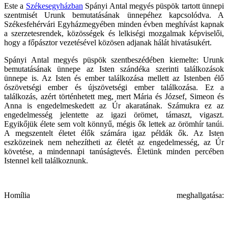
Este a
Székesegyházban
Spányi Antal megyés püspök tartott ünnepi
szentmisét Urunk bemutatásának ünnepéhez kapcsolódva. A
Székesfehérvári Egyházmegyében minden évben meghívást kapnak
a szerzetesrendek, közösségek és lelkiségi mozgalmak képviselői,
hogy a főpásztor vezetésével közösen adjanak hálát hivatásukért.
Spányi Antal megyés püspök szentbeszédében kiemelte: Urunk
bemutatásának ünnepe az Isten szándéka szerinti találkozások
ünnepe is. Az Isten és ember találkozása mellett az Istenben élő
ószövetségi ember és újszövetségi ember találkozása. Ez a
találkozás, azért történhetett meg, mert Mária és József, Simeon és
Anna is engedelmeskedett az Úr akaratának. Számukra ez az
engedelmesség jelentette az igazi örömet, támaszt, vigaszt.
Egyikőjük élete sem volt könnyű, mégis ők lettek az örömhír tanúi.
A megszentelt életet élők számára igaz példák ők. Az Isten
eszközeinek nem nehezítheti az életét az engedelmesség, az Úr
követése, a mindennapi tanúságtevés. Életünk minden percében
Istennel kell találkoznunk.
Homília meghallgatása: