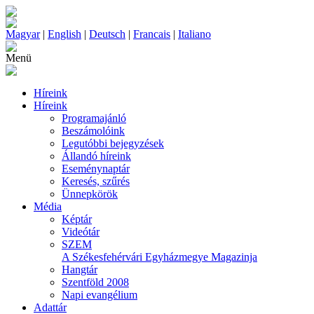
Magyar
|
English
|
Deutsch
|
Francais
|
Italiano
Menü
Híreink
Híreink
Programajánló
Beszámolóink
Legutóbbi bejegyzések
Állandó híreink
Eseménynaptár
Keresés, szűrés
Ünnepkörök
Média
Képtár
Videótár
SZEM
A Székesfehérvári Egyházmegye Magazinja
Hangtár
Szentföld 2008
Napi evangélium
Adattár