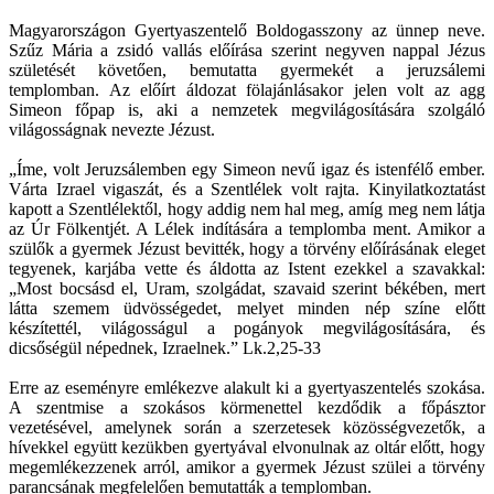
Magyarországon Gyertyaszentelő Boldogasszony az ünnep neve.
Szűz Mária a zsidó vallás előírása szerint negyven nappal Jézus
születését követően, bemutatta gyermekét a jeruzsálemi
templomban. Az előírt áldozat fölajánlásakor jelen volt az agg
Simeon főpap is, aki a nemzetek megvilágosítására szolgáló
világosságnak nevezte Jézust.
„Íme, volt Jeruzsálemben egy Simeon nevű igaz és istenfélő ember.
Várta Izrael vigaszát, és a Szentlélek volt rajta. Kinyilatkoztatást
kapott a Szentlélektől, hogy addig nem hal meg, amíg meg nem látja
az Úr Fölkentjét. A Lélek indítására a templomba ment. Amikor a
szülők a gyermek Jézust bevitték, hogy a törvény előírásának eleget
tegyenek, karjába vette és áldotta az Istent ezekkel a szavakkal:
„Most bocsásd el, Uram, szolgádat, szavaid szerint békében, mert
látta szemem üdvösségedet, melyet minden nép színe előtt
készítettél, világosságul a pogányok megvilágosítására, és
dicsőségül népednek, Izraelnek.” Lk.2,25-33
Erre az eseményre emlékezve alakult ki a gyertyaszentelés szokása.
A szentmise a szokásos körmenettel kezdődik a főpásztor
vezetésével, amelynek során a szerzetesek közösségvezetők, a
hívekkel együtt kezükben gyertyával elvonulnak az oltár előtt, hogy
megemlékezzenek arról, amikor a gyermek Jézust szülei a törvény
parancsának megfelelően bemutatták a templomban.