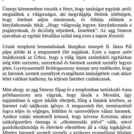
Ünnepi körmenetben visszük a fényt, hogy tanúságot tegyünk arról:
megtaláltuk a világosságot, aki megvilágítja életünk sötétségeit,
hogy értelmet adjon mindennek, és föltárja előttünk a
kinyilatkoztatás titkát. „Hogy világosság legyen: kinyilatkoztatás a
pogányoknak, és dicsőség népednek, Izraelnek”. Az agg Simeon
szavaiban az egyház hitvallása szólal meg ezen a napon Jézusról.
Urunk templomi bemutatásának liturgikus ünnepét II. János Pál
pápa jelölte ki a megszentelt élet napjának. Ezen a napon azért
imádkozunk az Úrhoz, hogy a világ útjain zarándokló egyházban
még több szerzetes, szerzetesnő és Istennek szentelt személy legyen
jelen. Gyertyaszentelő Boldogasszony ünnepe arra emlékeztet, hogy
az Istennek szentelt személyek evangéliumi tanúságtétele csak akkor
lehet valóban hatékony, ha teljesen Istenhez csatlakoznak.
Mint ahogy az agg Simeon főpap és a templomban tartózkodó Anna
prófétaasszony arra vágytak, hogy lássák a Messiást, úgy
napjainkban is egyre inkább elterjedt, főleg a fiatalok körében, az
Istennel való találkozás igénye. A megszentelt élet, természeténél
fogva teljes és végleges, feltétlen és szenvedélyes válasz Istennek.
Amikor valaki mindenről lemond, hogy kövesse Krisztust, akkor
szükségszerűen önmaga is „ellentmondás jelévé” válik, mivel
gondolkodásmódja és életvitele ellentétben áll a világ logikájával.
Minden Istennek szentelt személy a gyökeres evangéliumi hűségre