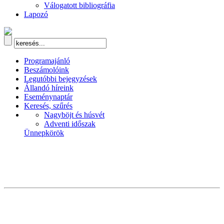
Válogatott bibliográfia
Lapozó
Programajánló
Beszámolóink
Legutóbbi bejegyzések
Állandó híreink
Eseménynaptár
Keresés, szűrés
Nagyböjt és húsvét
Adventi időszak
Ünnepkörök