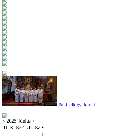
Papi lelkigyakorlat
<
2025. június
>
H
K
Sz
Cs
P
Sz
V
1