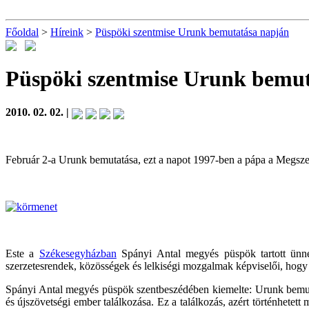
Főoldal
>
Híreink
>
Püspöki szentmise Urunk bemutatása napján
Püspöki szentmise Urunk bemu
2010. 02. 02. |
Február 2-a Urunk bemutatása, ezt a napot 1997-ben a pápa a Megszentel
Este a
Székesegyházban
Spányi Antal megyés püspök tartott ünn
szerzetesrendek, közösségek és lelkiségi mozgalmak képviselői, hogy 
Spányi Antal megyés püspök szentbeszédében kiemelte: Urunk bemutat
és újszövetségi ember találkozása. Ez a találkozás, azért történhete