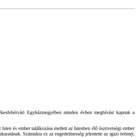
zékesfehérvári Egyházmegyében minden évben meghívást kapnak a
sten és ember találkozása mellett az Istenben élő ószövetségi ember
 akaratának. Számukra ez az engedelmesség jelentette az igazi örömet,