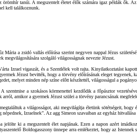
az örömhír tanúi. A megszentelt életet élők számára igaz példák ők. Az
el kell találkoznunk.
ária a zsidó vallás előírása szerint negyven nappal Jézus születésé
tek megvilágosítására szolgáló világosságnak nevezte Jézust.
rta Izrael vigaszát, és a Szentlélek volt rajta. Kinyilatkoztatást kap
ermek Jézust bevitték, hogy a törvény előírásának eleget tegyenek, kar
edet, melyet minden nép színe előtt készítettél, világosságul a pogány
. A szentmise a szokásos körmenettel kezdődik a főpásztor vezetéséve
k arról, amikor a gyermek Jézust szülei a törvény parancsának megfel
találtuk a világosságot, aki megvilágítja életünk sötétségeit, hogy ért
g népednek, Izraelnek”. Az agg Simeon szavaiban az egyház hitvallása 
pa jelölte ki a megszentelt élet napjának. Ezen a napon azért imádk
ertyaszentelő Boldogasszony ünnepe arra emlékeztet, hogy az Istennek 