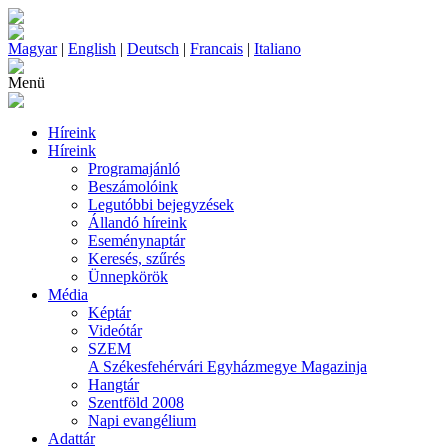
Magyar
|
English
|
Deutsch
|
Francais
|
Italiano
Menü
Híreink
Híreink
Programajánló
Beszámolóink
Legutóbbi bejegyzések
Állandó híreink
Eseménynaptár
Keresés, szűrés
Ünnepkörök
Média
Képtár
Videótár
SZEM
A Székesfehérvári Egyházmegye Magazinja
Hangtár
Szentföld 2008
Napi evangélium
Adattár