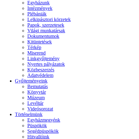
Egyházunk
Intézmények
Plébániák
Lelkipásztori körzetek
Papok, szerzetesek
Világi munkatársak
Dokumentumok
Kitüntetések
Térkép
Miserend
Linkgyűjtemény
Nyertes pályázatok
Közbeszerzés
Adatvédelem
Gyűjteményeink
Bemutatás
Könyvtár
Múzeum
Levéltár
Videósorozat
Történelmünk
Egyházmegyénk
Püspökök
Segédpüspökök
Hitvallóink