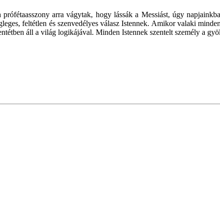
fétaasszony arra vágytak, hogy lássák a Messiást, úgy napjainkban is
 végleges, feltétlen és szenvedélyes válasz Istennek. Amikor valaki min
entétben áll a világ logikájával. Minden Istennek szentelt személy a gy