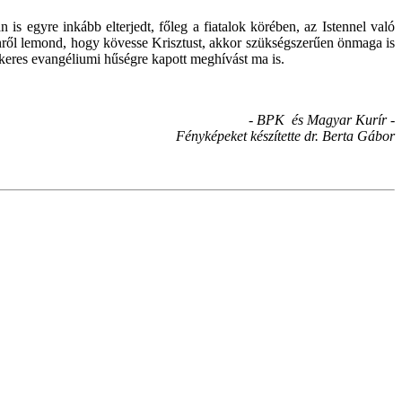
 egyre inkább elterjedt, főleg a fiatalok körében, az Istennel való
denről lemond, hogy kövesse Krisztust, akkor szükségszerűen önmaga is
ökeres evangéliumi hűségre kapott meghívást ma is.
- BPK és Magyar Kurír -
Fényképeket készítette dr. Berta Gábor