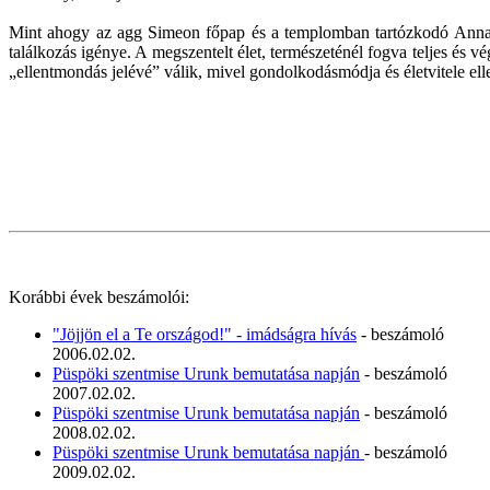
Mint ahogy az agg Simeon főpap és a templomban tartózkodó Anna pró
találkozás igénye. A megszentelt élet, természeténél fogva teljes és
„ellentmondás jelévé” válik, mivel gondolkodásmódja és életvitele ell
Korábbi évek beszámolói:
"Jöjjön el a Te országod!" - imádságra hívás
- beszámoló
2006.02.02.
Püspöki szentmise Urunk bemutatása napján
- beszámoló
2007.02.02.
Püspöki szentmise Urunk bemutatása napján
- beszámoló
2008.02.02.
Püspöki szentmise Urunk bemutatása napján
- beszámoló
2009.02.02.