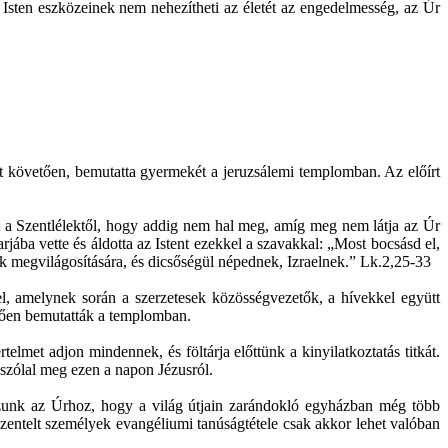
 Isten eszközeinek nem nehezítheti az életét az engedelmesség, az Úr
t követően, bemutatta gyermekét a jeruzsálemi templomban. Az előírt
ott a Szentlélektől, hogy addig nem hal meg, amíg meg nem látja az Úr
jába vette és áldotta az Istent ezekkel a szavakkal: „Most bocsásd el,
ok megvilágosítására, és dicsőségül népednek, Izraelnek.” Lk.2,25-33
l, amelynek során a szerzetesek közösségvezetők, a hívekkel együtt
elően bemutatták a templomban.
elmet adjon mindennek, és föltárja előttünk a kinyilatkoztatás titkát.
szólal meg ezen a napon Jézusról.
ozunk az Úrhoz, hogy a világ útjain zarándokló egyházban még több
szentelt személyek evangéliumi tanúságtétele csak akkor lehet valóban