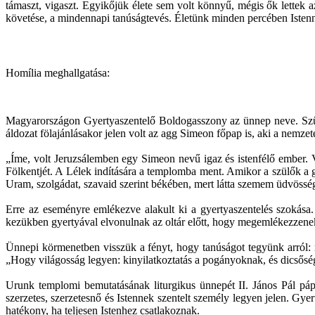
támaszt, vigaszt. Egyikőjük élete sem volt könnyű, mégis ők lettek 
követése, a mindennapi tanúságtevés. Életünk minden percében Istenn
Homília meghallgatása:
Magyarországon Gyertyaszentelő Boldogasszony az ünnep neve. Szűz M
áldozat fölajánlásakor jelen volt az agg Simeon főpap is, aki a nemze
„Íme, volt Jeruzsálemben egy Simeon nevű igaz és istenfélő ember. Vá
Fölkentjét. A Lélek indítására a templomba ment. Amikor a szülők a gy
Uram, szolgádat, szavaid szerint békében, mert látta szemem üdvösség
Erre az eseményre emlékezve alakult ki a gyertyaszentelés szokása
kezükben gyertyával elvonulnak az oltár előtt, hogy megemlékezzene
Ünnepi körmenetben visszük a fényt, hogy tanúságot tegyünk arról: meg
„Hogy világosság legyen: kinyilatkoztatás a pogányoknak, és dicsősé
Urunk templomi bemutatásának liturgikus ünnepét II. János Pál pá
szerzetes, szerzetesnő és Istennek szentelt személy legyen jelen. Gy
hatékony, ha teljesen Istenhez csatlakoznak.