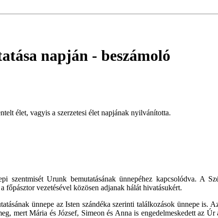
tatása napján
- beszámoló
t élet, vagyis a szerzetesi élet napjának nyilvánította.
epi szentmisét Urunk bemutatásának ünnepéhez kapcsolódva. A S
a főpásztor vezetésével közösen adjanak hálát hivatásukért.
ásának ünnepe az Isten szándéka szerinti találkozások ünnepe is. Az I
tt meg, mert Mária és József, Simeon és Anna is engedelmeskedett az Úr