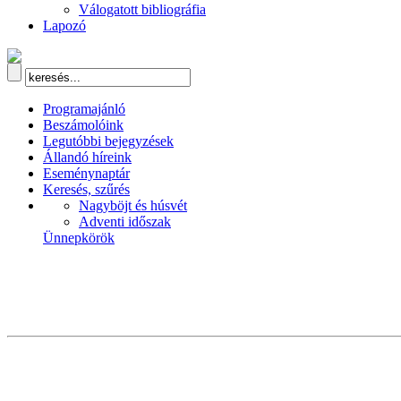
Válogatott bibliográfia
Lapozó
Programajánló
Beszámolóink
Legutóbbi bejegyzések
Állandó híreink
Eseménynaptár
Keresés, szűrés
Nagyböjt és húsvét
Adventi időszak
Ünnepkörök