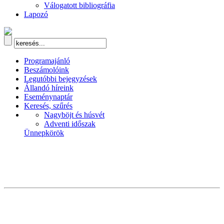
Válogatott bibliográfia
Lapozó
Programajánló
Beszámolóink
Legutóbbi bejegyzések
Állandó híreink
Eseménynaptár
Keresés, szűrés
Nagyböjt és húsvét
Adventi időszak
Ünnepkörök