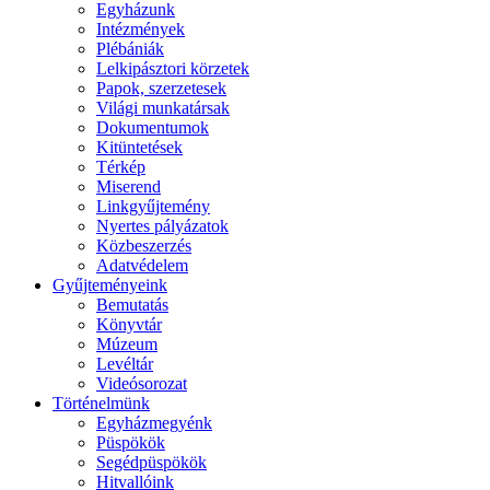
Egyházunk
Intézmények
Plébániák
Lelkipásztori körzetek
Papok, szerzetesek
Világi munkatársak
Dokumentumok
Kitüntetések
Térkép
Miserend
Linkgyűjtemény
Nyertes pályázatok
Közbeszerzés
Adatvédelem
Gyűjteményeink
Bemutatás
Könyvtár
Múzeum
Levéltár
Videósorozat
Történelmünk
Egyházmegyénk
Püspökök
Segédpüspökök
Hitvallóink