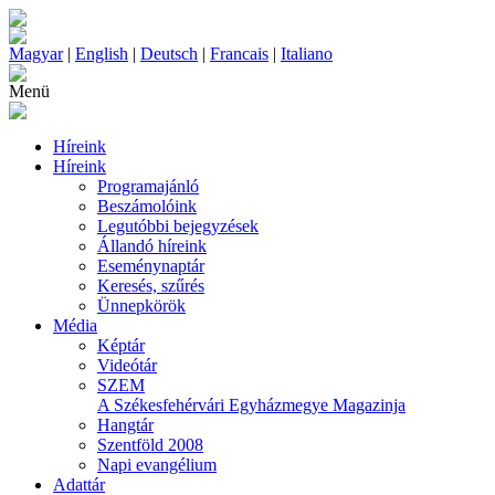
Magyar
|
English
|
Deutsch
|
Francais
|
Italiano
Menü
Híreink
Híreink
Programajánló
Beszámolóink
Legutóbbi bejegyzések
Állandó híreink
Eseménynaptár
Keresés, szűrés
Ünnepkörök
Média
Képtár
Videótár
SZEM
A Székesfehérvári Egyházmegye Magazinja
Hangtár
Szentföld 2008
Napi evangélium
Adattár