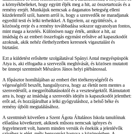
a környékbelieket, hogy együtt éljék meg a hit, az összetartozás és a
remény erejét. Munkájuk nemcsak a daganatos betegség elleni
küzdelemről szól, hanem arról is, hogy a szenvedők ne maradjanak
egyedül testi és lelki terheikkel. A figyelem, az együttérzés, a
közösség ereje és a remény továbbadása sokszor ugyanolyan fontos,
mint maga a kezelés. Különösen nagy érték, amikor a hit, az
imádság és az emberi összefogás egymást erősítve ad kapaszkodót
azoknak, akik nehéz élethelyzetben keresnek vigasztalást és
biztatást.
Ezt a küldetést erősítette szolgálatával Spányi Antal megyéspüspök
Atya is, aki elfogadta a szervezők meghívását, és közösen mutatott
be ünnepi szentmisét Mészáros János helyi plébánossal.
A főpásztor homíliájában az emberi élet törékenységéről és
végességéről beszélt, hangsúlyozva, hogy az életút nem mentes a
szenvedéstől, a megpróbáltatásoktól és a veszteségektől. Rámutatott
arra is, hogy az imádság a szenvedés idején is kapaszkodót jelenthet:
erőt ad, és hozzájárulhat a lelki gyógyuláshoz, a belső béke és
remény újbóli megtalálásához.
A szentmisét követően a Szent Ágota Általános Iskola tanulóinak
előadása következett, akiknek műsora nemcsak igényes és
fegyelmezett volt, hanem minden versük és énekük a jelenlévők
szívéhez is elért, mély benyomást hagyva a közönségben. A