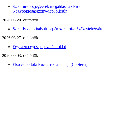
Szentmise és jegyesek megáldása az Ercsi
Nagyboldogasszony-napi búcsún
2026.08.20. csütörtök
Szent István király ünnepén szentmise Székesfehérváron
2026.08.27. csütörtök
Egyházmegyés papi zarándoklat
2026.09.03. csütörtök
Első csütörtöki Eucharisztia ünnep (Ciszterci)