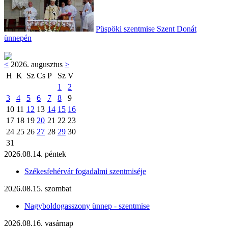
Püspöki szentmise Szent Donát
ünnepén
<
2026. augusztus
>
H
K
Sz
Cs
P
Sz
V
1
2
3
4
5
6
7
8
9
10
11
12
13
14
15
16
17
18
19
20
21
22
23
24
25
26
27
28
29
30
31
2026.08.14. péntek
Székesfehérvár fogadalmi szentmiséje
2026.08.15. szombat
Nagyboldogasszony ünnep - szentmise
2026.08.16. vasárnap