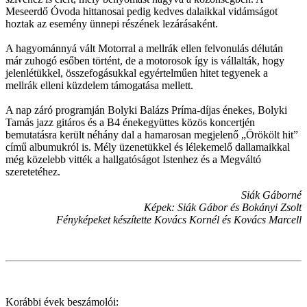
Meseerdő Óvoda hittanosai pedig kedves dalaikkal vidámságot
hoztak az esemény ünnepi részének lezárásaként.
A hagyománnyá vált Motorral a mellrák ellen felvonulás délután
már zuhogó esőben történt, de a motorosok így is vállalták, hogy
jelenlétükkel, összefogásukkal egyértelműen hitet tegyenek a
mellrák elleni küzdelem támogatása mellett.
A nap záró programján Bolyki Balázs Príma-díjas énekes, Bolyki
Tamás jazz gitáros és a B4 énekegyüttes közös koncertjén
bemutatásra került néhány dal a hamarosan megjelenő „Örökölt hit”
című albumukról is. Mély üzenetükkel és lélekemelő dallamaikkal
még közelebb vitték a hallgatóságot Istenhez és a Megváltó
szeretetéhez.
Siák Gáborné
Képek: Siák Gábor és Bokányi Zsolt
Fényképeket készítette Kovács Kornél és Kovács Marcell
Korábbi évek beszámolói: