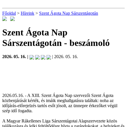
Főoldal
>
Híreink
>
Szent Ágota Nap Sárszentágotán
Szent Ágota Nap
Sárszentágotán
- beszámoló
2026. 05. 16. |
| 2026. 05. 16.
2026.05.16. - A XIII. Szent Ágota Nap szervezői Szent Ágota
közbenjárását kérték, és imáik meghallgatásra találtak: noha az
időjárás-előrejelzés tartós esőt jósolt, az ünnepre érkezőket végül
szép idő fogadta.
A Magyar Rákellenes Liga Sárszentágotai Alapszervezete közös
találkozásra és lelki feltöltődésre hívta a zarándokokat, a helyieket és