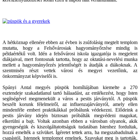
A hétköznap ellenére ebben az évben is zsúfolásig megtelt templom
mutatta, hogy a Felsővárosiak hagyományőrzése mindig is
példaértékű volt. Idén a felsővárosi iskola igazgatója is megjelent
diákjaival, mert fontosnak tartotta, hogy az oktatási-nevelési munka
mellett a hagyományőrzés jelentőségét is átadják a diákoknak. A
szentmisén részt vettek városi és megyei vezetőink, az
önkormányzat képviselői is.
Spányi Antal megyés püspök homíliájában kiemelte a 270
esztendeje szakadatlanul tartó hálaadást, az emlékezést, hogy Isten
segítségével megmenekült a város a pestis járványtól. A püspök
beszélt korunk félelmeiről, az influenzajárványról, amely ellen
mindenféle emberi praktikákkal próbálunk védekezni. Elődeink a
pestis járvány idején biztosan próbálták megvédeni magukat,
elkerülni a bajt. Voltak azonban ebben a városban olyanok, akik
gyengeségük és kiszolgáltatottságuk tudatában Istenhez fordultak,
hozzá emelték a szívüket. Ígéretet tettek arra, ha megszabadulnak a
csapástól, Istennek templomot emelnek. Szavukat meg is tartották.