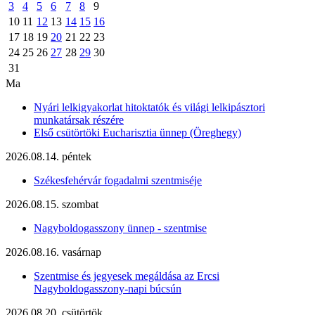
3
4
5
6
7
8
9
10
11
12
13
14
15
16
17
18
19
20
21
22
23
24
25
26
27
28
29
30
31
Ma
Nyári lelkigyakorlat hitoktatók és világi lelkipásztori
munkatársak részére
Első csütörtöki Eucharisztia ünnep (Öreghegy)
2026.08.14. péntek
Székesfehérvár fogadalmi szentmiséje
2026.08.15. szombat
Nagyboldogasszony ünnep - szentmise
2026.08.16. vasárnap
Szentmise és jegyesek megáldása az Ercsi
Nagyboldogasszony-napi búcsún
2026.08.20. csütörtök