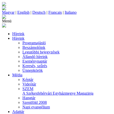
Magyar
|
English
|
Deutsch
|
Francais
|
Italiano
Menü
Híreink
Híreink
Programajánló
Beszámolóink
Legutóbbi bejegyzések
Állandó híreink
Eseménynaptár
Keresés, szűrés
Ünnepkörök
Média
Képtár
Videótár
SZEM
A Székesfehérvári Egyházmegye Magazinja
Hangtár
Szentföld 2008
Napi evangélium
Adattár