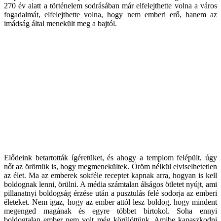
270 év alatt a történelem sodrásában már elfelejthette volna a város
fogadalmát, elfelejthette volna, hogy nem emberi erő, hanem az
imádság által menekült meg a bajtól.
Elődeink betartották ígéretüket, és ahogy a templom felépült, úgy
nőt az örömük is, hogy megmenekültek. Öröm nélkül elviselhetetlen
az élet. Ma az emberek sokféle receptet kapnak arra, hogyan is kell
boldognak lenni, örülni. A média számtalan álságos ötletet nyújt, ami
pillanatnyi boldogság érzése után a pusztulás felé sodorja az emberi
életeket. Nem igaz, hogy az ember attól lesz boldog, hogy mindent
megenged magának és egyre többet birtokol. Soha ennyi
boldogtalan ember nem volt még körülöttünk. Amibe kapaszkodni