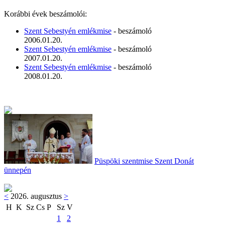
Korábbi évek beszámolói:
Szent Sebestyén emlékmise
- beszámoló
2006.01.20.
Szent Sebestyén emlékmise
- beszámoló
2007.01.20.
Szent Sebestyén emlékmise
- beszámoló
2008.01.20.
Püspöki szentmise Szent Donát
ünnepén
<
2026. augusztus
>
H
K
Sz
Cs
P
Sz
V
1
2