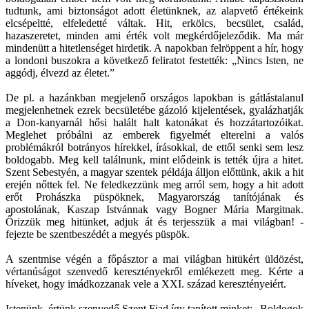
tudtunk, ami biztonságot adott életünknek, az alapvető értékeink
elcsépeltté, elfeledetté váltak. Hit, erkölcs, becsület, család,
hazaszeretet, minden ami érték volt megkérdőjeleződik. Ma már
mindenütt a hitetlenséget hirdetik. A napokban felröppent a hír, hogy
a londoni buszokra a következő feliratot festették: „Nincs Isten, ne
aggódj, élvezd az életet.”
De pl. a hazánkban megjelenő országos lapokban is gátlástalanul
megjelenhetnek ezrek becsületébe gázoló kijelentések, gyalázhatják
a Don-kanyarnál hősi halált halt katonákat és hozzátartozóikat.
Meglehet próbálni az emberek figyelmét elterelni a valós
problémákról botrányos hírekkel, írásokkal, de ettől senki sem lesz
boldogabb. Meg kell találnunk, mint elődeink is tették újra a hitet.
Szent Sebestyén, a magyar szentek példája álljon előttünk, akik a hit
erején nőttek fel. Ne feledkezzünk meg arról sem, hogy a hit adott
erőt Prohászka püspöknek, Magyarország tanítójának és
apostolának, Kaszap Istvánnak vagy Bogner Mária Margitnak.
Őrizzük meg hitünket, adjuk át és terjesszük a mai világban! -
fejezte be szentbeszédét a megyés püspök.
A szentmise végén a főpásztor a mai világban hitükért üldözést,
vértanúságot szenvedő keresztényekről emlékezett meg. Kérte a
híveket, hogy imádkozzanak vele a XXI. század keresztényeiért.
Istenünk, értünk szenvedő Szent Fiad így tanított minket: „Boldogok