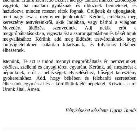
vagytok, ha miattam gyaláznak és üldöznek benneteket, és
hazudozva minden rosszat rátok fognak. Örüljetek és ujjongjatok,
mert nagy lesz a mennyben jutalmatok”. Kérünk, emlékezz meg
keresztény testvéreinkről, akik Indiában, vagy bárhol a világban
Nevedért üldözést szenvednek. Adj nekik erőt a
megpróbáltatásokban, vigasztalást a szorongattatásban és békét hitük
megvallásához. Kérünk, add meg üldözött testvéreinknek, hogy
tanúságtételükben szilárdan kitartsanak, és folytonos békében
élhessenek.
Istenünk, Te azt is tudod mennyi megpróbáltatás éri nemzetünket:
erkölcsi, szellemi és anyagi téren egyaránt. Kérünk, adj megtérést a
népünknek, erőt a nehézségek elviseléséhez, hűséget keresztény
gyökereinkhez. Add, hogy békében és felebaráti szeretetben
élhessünk egymással és a körülöttünk élő népekkel, Krisztus, a mi
Urunk által. Ámen.
Fényképeket készítette Ugrits Tamás