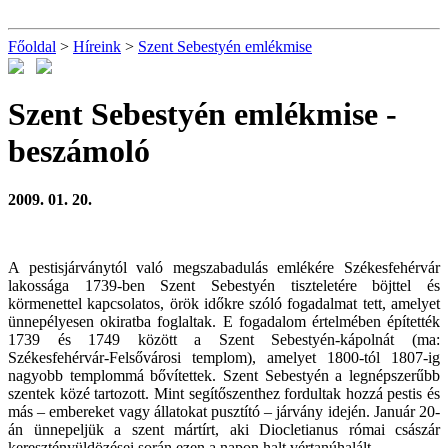
Főoldal
>
Híreink
>
Szent Sebestyén emlékmise
Szent Sebestyén emlékmise
-
beszámoló
2009. 01. 20.
A pestisjárványtól való megszabadulás emlékére Székesfehérvár
lakossága 1739-ben Szent Sebestyén tiszteletére böjttel és
körmenettel kapcsolatos, örök időkre szóló fogadalmat tett, amelyet
ünnepélyesen okiratba foglaltak. E fogadalom értelmében építették
1739 és 1749 között a Szent Sebestyén-kápolnát (ma:
Székesfehérvár-Felsővárosi templom), amelyet 1800-tól 1807-ig
nagyobb templommá bővítettek. Szent Sebestyén a legnépszerűbb
szentek közé tartozott. Mint segítőszenthez fordultak hozzá pestis és
más – embereket vagy állatokat pusztító – járvány idején. Január 20-
án ünnepeljük a szent mártírt, aki Diocletianus római császár
keresztényüldözései során ezen a napon halt vértanúhalált.