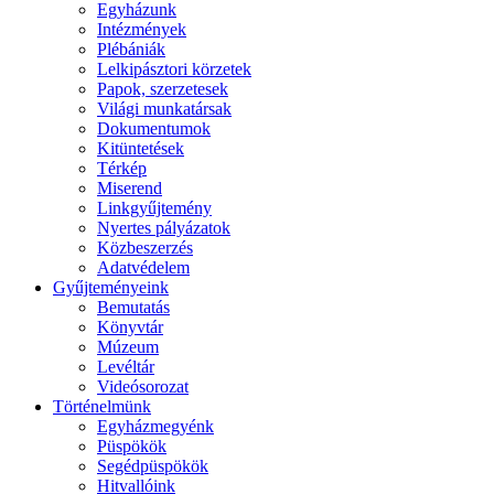
Egyházunk
Intézmények
Plébániák
Lelkipásztori körzetek
Papok, szerzetesek
Világi munkatársak
Dokumentumok
Kitüntetések
Térkép
Miserend
Linkgyűjtemény
Nyertes pályázatok
Közbeszerzés
Adatvédelem
Gyűjteményeink
Bemutatás
Könyvtár
Múzeum
Levéltár
Videósorozat
Történelmünk
Egyházmegyénk
Püspökök
Segédpüspökök
Hitvallóink