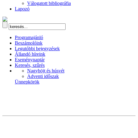
Válogatott bibliográfia
Lapozó
Programajánló
Beszámolóink
Legutóbbi bejegyzések
Állandó híreink
Eseménynaptár
Keresés, szűrés
Nagyböjt és húsvét
Adventi időszak
Ünnepkörök