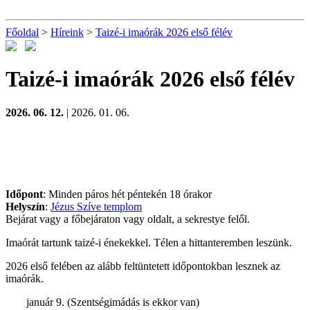
Főoldal
>
Híreink
>
Taizé-i imaórák 2026 első félév
Taizé-i imaórák 2026 első félév
2026. 06. 12.
| 2026. 01. 06.
Időpont
:
Minden páros hét péntekén 18 órakor
Helyszín
:
Jézus Szíve templom
Bejárat
vagy a főbejáraton vagy oldalt, a sekrestye felől.
Imaórát tartunk taizé-i énekekkel.
Télen a hittanteremben leszünk.
2026 első felében az alább feltüntetett időpontokban lesznek az
imaórák.
január 9. (Szentségimádás is ekkor van)