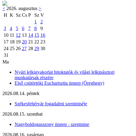
<
2026. augusztus
>
H
K
Sz
Cs
P
Sz
V
1
2
3
4
5
6
7
8
9
10
11
12
13
14
15
16
17
18
19
20
21
22
23
24
25
26
27
28
29
30
31
Ma
Nyári lelkigyakorlat hitoktatók és világi lelkipásztori
munkatársak részére
Első csütörtöki Eucharisztia ünnep (Öreghegy)
2026.08.14. péntek
Székesfehérvár fogadalmi szentmiséje
2026.08.15. szombat
Nagyboldogasszony ünnep - szentmise
2026.08.16. vasárnap