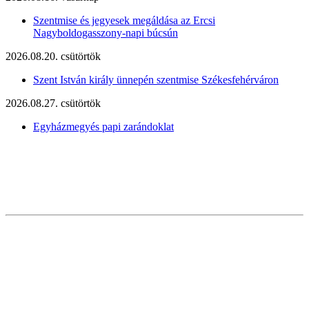
Szentmise és jegyesek megáldása az Ercsi
Nagyboldogasszony-napi búcsún
2026.08.20. csütörtök
Szent István király ünnepén szentmise Székesfehérváron
2026.08.27. csütörtök
Egyházmegyés papi zarándoklat