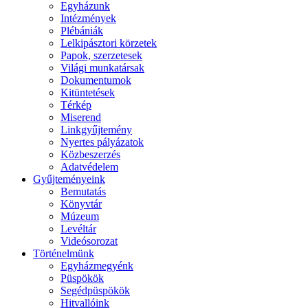
Egyházunk
Intézmények
Plébániák
Lelkipásztori körzetek
Papok, szerzetesek
Világi munkatársak
Dokumentumok
Kitüntetések
Térkép
Miserend
Linkgyűjtemény
Nyertes pályázatok
Közbeszerzés
Adatvédelem
Gyűjteményeink
Bemutatás
Könyvtár
Múzeum
Levéltár
Videósorozat
Történelmünk
Egyházmegyénk
Püspökök
Segédpüspökök
Hitvallóink