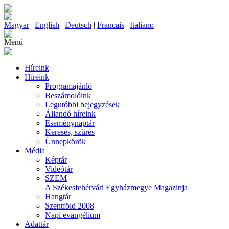
Magyar
|
English
|
Deutsch
|
Francais
|
Italiano
Menü
Híreink
Híreink
Programajánló
Beszámolóink
Legutóbbi bejegyzések
Állandó híreink
Eseménynaptár
Keresés, szűrés
Ünnepkörök
Média
Képtár
Videótár
SZEM
A Székesfehérvári Egyházmegye Magazinja
Hangtár
Szentföld 2008
Napi evangélium
Adattár