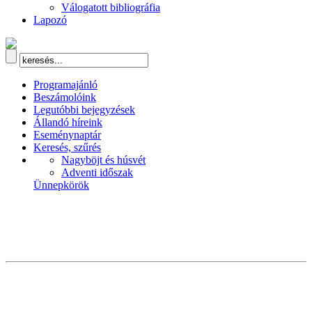
Válogatott bibliográfia
Lapozó
Programajánló
Beszámolóink
Legutóbbi bejegyzések
Állandó híreink
Eseménynaptár
Keresés, szűrés
Nagyböjt és húsvét
Adventi időszak
Ünnepkörök