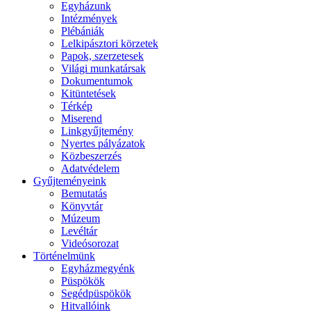
Egyházunk
Intézmények
Plébániák
Lelkipásztori körzetek
Papok, szerzetesek
Világi munkatársak
Dokumentumok
Kitüntetések
Térkép
Miserend
Linkgyűjtemény
Nyertes pályázatok
Közbeszerzés
Adatvédelem
Gyűjteményeink
Bemutatás
Könyvtár
Múzeum
Levéltár
Videósorozat
Történelmünk
Egyházmegyénk
Püspökök
Segédpüspökök
Hitvallóink