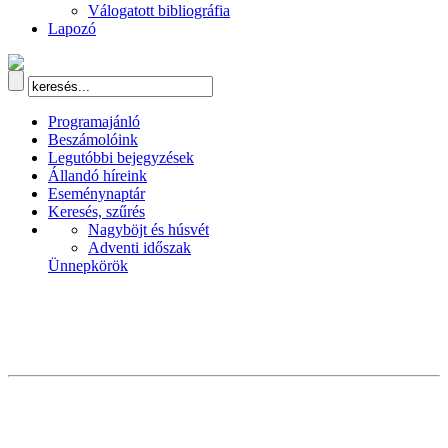
Válogatott bibliográfia
Lapozó
Programajánló
Beszámolóink
Legutóbbi bejegyzések
Állandó híreink
Eseménynaptár
Keresés, szűrés
Nagyböjt és húsvét
Adventi időszak
Ünnepkörök