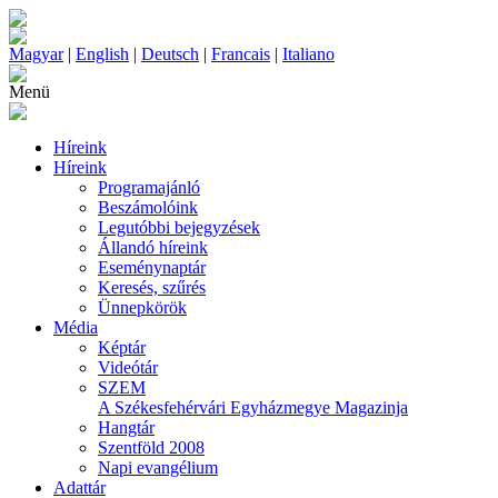
Magyar
|
English
|
Deutsch
|
Francais
|
Italiano
Menü
Híreink
Híreink
Programajánló
Beszámolóink
Legutóbbi bejegyzések
Állandó híreink
Eseménynaptár
Keresés, szűrés
Ünnepkörök
Média
Képtár
Videótár
SZEM
A Székesfehérvári Egyházmegye Magazinja
Hangtár
Szentföld 2008
Napi evangélium
Adattár