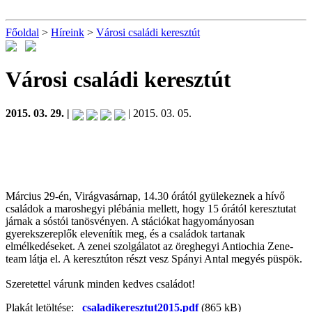
Főoldal
>
Híreink
>
Városi családi keresztút
Városi családi keresztút
2015. 03. 29. |
| 2015. 03. 05.
Március 29-én, Virágvasárnap, 14.30 órától gyülekeznek a hívő
családok a maroshegyi plébánia mellett, hogy 15 órától keresztutat
járnak a sóstói tanösvényen. A stációkat hagyományosan
gyerekszereplők elevenítik meg, és a családok tartanak
elmélkedéseket. A zenei szolgálatot az öreghegyi Antiochia Zene-
team látja el. A keresztúton részt vesz Spányi Antal megyés püspök.
Szeretettel várunk minden kedves családot!
Plakát letöltése:
csaladikeresztut2015.pdf
(865 kB)