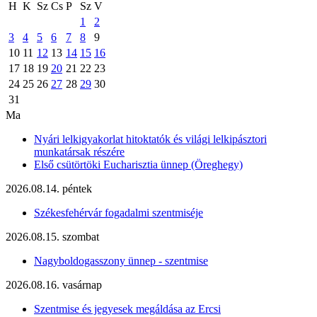
H
K
Sz
Cs
P
Sz
V
1
2
3
4
5
6
7
8
9
10
11
12
13
14
15
16
17
18
19
20
21
22
23
24
25
26
27
28
29
30
31
Ma
Nyári lelkigyakorlat hitoktatók és világi lelkipásztori
munkatársak részére
Első csütörtöki Eucharisztia ünnep (Öreghegy)
2026.08.14. péntek
Székesfehérvár fogadalmi szentmiséje
2026.08.15. szombat
Nagyboldogasszony ünnep - szentmise
2026.08.16. vasárnap
Szentmise és jegyesek megáldása az Ercsi