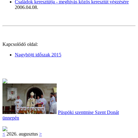
Családok keresztútja - meghívás közös keresztút végzésére
2006.04.08.
Kapcsolódó oldal:
Nagyböjti időszak 2015
Püspöki szentmise Szent Donát
ünnepén
<
2026. augusztus
>