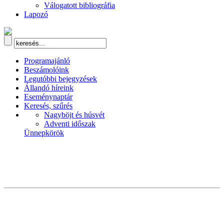
Válogatott bibliográfia
Lapozó
Programajánló
Beszámolóink
Legutóbbi bejegyzések
Állandó híreink
Eseménynaptár
Keresés, szűrés
Nagyböjt és húsvét
Adventi időszak
Ünnepkörök