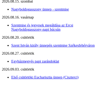
2026.08.15. szombat
Nagyboldogasszony ünnep - szentmise
2026.08.16. vasárnap
Szentmise és jegyesek megáldása az Ercsi
Nagyboldogasszony-napi búcsún
2026.08.20. csütörtök
Szent István király ünnepén szentmise Székesfehérváron
2026.08.27. csütörtök
Egyházmegyés papi zarándoklat
2026.09.03. csütörtök
Első csütörtöki Eucharisztia ünnep (Ciszterci)