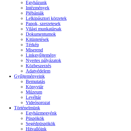
Egyházunk
Intézmények
Plébániák
Lelkipásztori körzetek
Papok, szerzetesek
Világi munkatársak
Dokumentumok
Kitüntetések
Térkép
Miserend
Linkgyűjtemény
Nyertes pályázatok
Közbeszerzés
Adatvédelem
Gyűjteményeink
Bemutatás
Könyvtár
Múzeum
Levéltár
Videósorozat
Történelmünk
Egyházmegyénk
Püspökök
Segédpüspökök
Hitvallóink