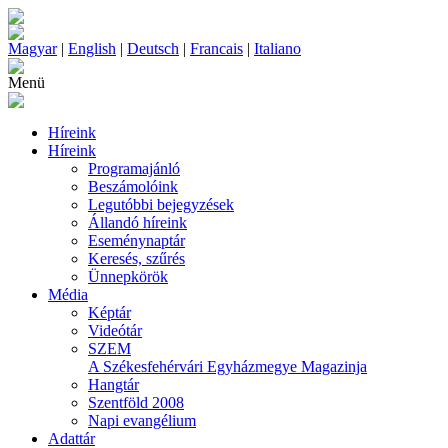
Magyar
|
English
|
Deutsch
|
Francais
|
Italiano
Menü
Híreink
Híreink
Programajánló
Beszámolóink
Legutóbbi bejegyzések
Állandó híreink
Eseménynaptár
Keresés, szűrés
Ünnepkörök
Média
Képtár
Videótár
SZEM
A Székesfehérvári Egyházmegye Magazinja
Hangtár
Szentföld 2008
Napi evangélium
Adattár