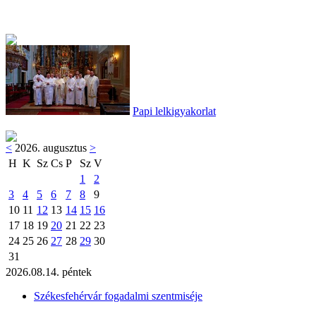
Papi lelkigyakorlat
<
2026. augusztus
>
H
K
Sz
Cs
P
Sz
V
1
2
3
4
5
6
7
8
9
10
11
12
13
14
15
16
17
18
19
20
21
22
23
24
25
26
27
28
29
30
31
2026.08.14. péntek
Székesfehérvár fogadalmi szentmiséje