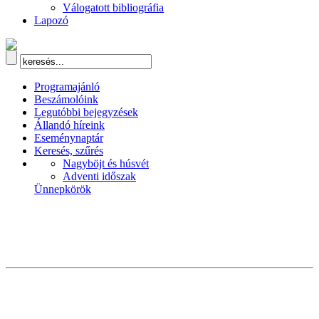
Válogatott bibliográfia
Lapozó
Programajánló
Beszámolóink
Legutóbbi bejegyzések
Állandó híreink
Eseménynaptár
Keresés, szűrés
Nagyböjt és húsvét
Adventi időszak
Ünnepkörök