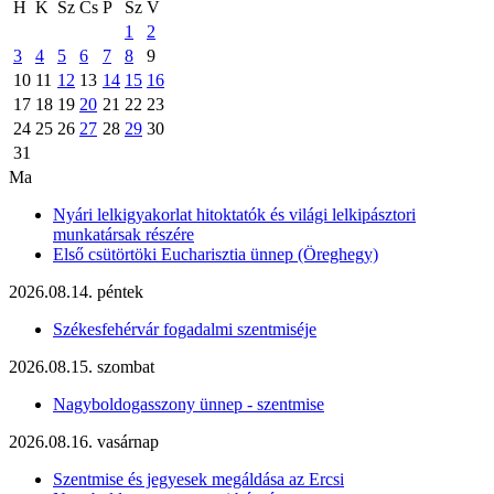
H
K
Sz
Cs
P
Sz
V
1
2
3
4
5
6
7
8
9
10
11
12
13
14
15
16
17
18
19
20
21
22
23
24
25
26
27
28
29
30
31
Ma
Nyári lelkigyakorlat hitoktatók és világi lelkipásztori
munkatársak részére
Első csütörtöki Eucharisztia ünnep (Öreghegy)
2026.08.14. péntek
Székesfehérvár fogadalmi szentmiséje
2026.08.15. szombat
Nagyboldogasszony ünnep - szentmise
2026.08.16. vasárnap
Szentmise és jegyesek megáldása az Ercsi