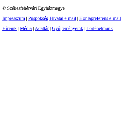
© Székesfehérvári Egyházmegye
Impresszum
|
Püspökség Hivatal e-mail
|
Honlapreferens e-mail
Híreink
|
Média
|
Adattár
|
Gyűjteményeink
|
Történelmünk