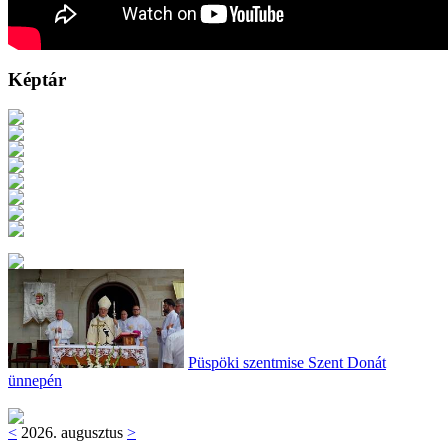
Képtár
Püspöki szentmise Szent Donát
ünnepén
<
2026. augusztus
>