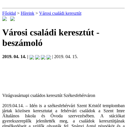
Főoldal
>
Híreink
>
Városi családi keresztút
Városi családi keresztút
-
beszámoló
2019. 04. 14. |
| 2019. 04. 15.
Virágvasárnapi családos keresztút Székesfehérváron
2019.04.14. – Idén is a székesfehérvári Szent Kristóf templomban
jártak közösen keresztutat a fehérvári családok a Szent Imre
Általános Iskola és Óvoda szervezésében. A stációkat
gyerekszereplők jelenítették meg, a családok keresztútjának
elmélkedéseit a szülők olvasták fel. Spányi Antal püspököt és a