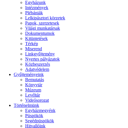
Egyházunk
Intézmények
Plébániák
Lelkipásztori körzetek
Papok, szerzetesek
Világi munkatársak
Dokumentumok
Kitüntetések
Térkép
Miserend
Linkgyűjtemény
Nyertes pályázatok
Közbeszerzés
Adatvédelem
Gyűjteményeink
Bemutatás
Könyvtár
Múzeum
Levéltár
Videósorozat
Történelmünk
Egyházmegyénk
Püspökök
Segédpüspökök
Hitvallóink