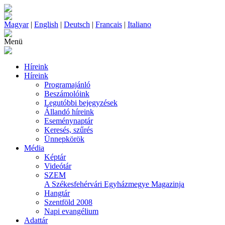
Magyar
|
English
|
Deutsch
|
Francais
|
Italiano
Menü
Híreink
Híreink
Programajánló
Beszámolóink
Legutóbbi bejegyzések
Állandó híreink
Eseménynaptár
Keresés, szűrés
Ünnepkörök
Média
Képtár
Videótár
SZEM
A Székesfehérvári Egyházmegye Magazinja
Hangtár
Szentföld 2008
Napi evangélium
Adattár