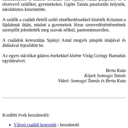
résztvevő szülőket, gyermekeket, Ugrits Tamás pasztorális helynök,
iskolabiztos köszöntötte.
A szülők a családi életről szóló elmélkedéssekkel kísérték Krisztust a
fájdalmak útján, mialatt a gyermekek Jézus szenvedéstörténetének
szereplőit jelenítették meg szavak nélkül, pantomimszerűen.
A családok keresztútja Spányi Antal megyés püspök imájával és
áldásával fejeződött be.
Az egyes stációkat gitáros énekekkel kísérte Virág György Barnabás
együttesével.
Berta Kata
Képek Somogyi Tamás
Videó: Somogyi Tamás és Berta Kata
Korábbi évek beszámolói:
Városi családi keresztút
- beszámoló