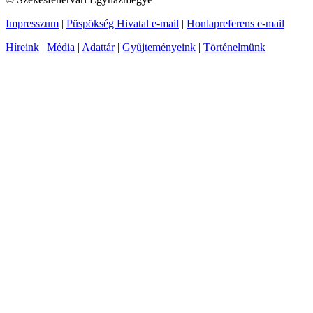
Impresszum
|
Püspökség Hivatal e-mail
|
Honlapreferens e-mail
Híreink
|
Média
|
Adattár
|
Gyűjteményeink
|
Történelmünk