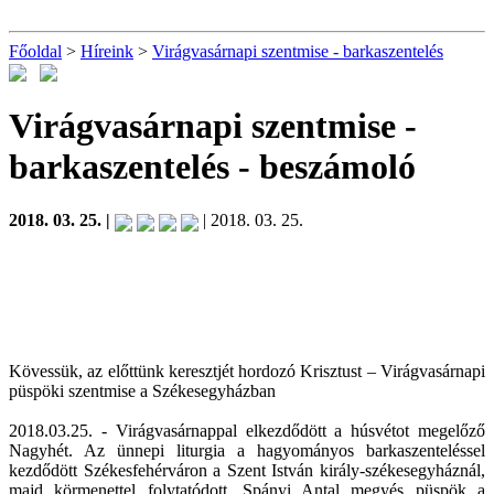
Főoldal
>
Híreink
>
Virágvasárnapi szentmise - barkaszentelés
Virágvasárnapi szentmise -
barkaszentelés
- beszámoló
2018. 03. 25. |
| 2018. 03. 25.
Kövessük, az előttünk keresztjét hordozó Krisztust – Virágvasárnapi
püspöki szentmise a Székesegyházban
2018.03.25. - Virágvasárnappal elkezdődött a húsvétot megelőző
Nagyhét. Az ünnepi liturgia a hagyományos barkaszenteléssel
kezdődött Székesfehérváron a Szent István király-székesegyháznál,
majd körmenettel folytatódott. Spányi Antal megyés püspök a