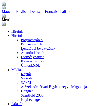
Magyar
|
English
|
Deutsch
|
Francais
|
Italiano
Menü
Híreink
Híreink
Programajánló
Beszámolóink
Legutóbbi bejegyzések
Állandó híreink
Eseménynaptár
Keresés, szűrés
Ünnepkörök
Média
Képtár
Videótár
SZEM
A Székesfehérvári Egyházmegye Magazinja
Hangtár
Szentföld 2008
Napi evangélium
Adattár