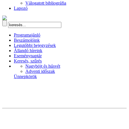
Válogatott bibliográfia
Lapozó
Programajánló
Beszámolóink
Legutóbbi bejegyzések
Állandó híreink
Eseménynaptár
Keresés, szűrés
Nagyböjt és húsvét
Adventi időszak
Ünnepkörök