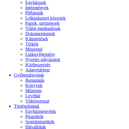
Egyházunk
Intézmények
Plébániák
Lelkipásztori körzetek
Papok, szerzetesek
Világi munkatársak
Dokumentumok
Kitüntetések
Térkép
Miserend
Linkgyűjtemény
Nyertes pályázatok
Közbeszerzés
Adatvédelem
Gyűjteményeink
Bemutatás
Könyvtár
Múzeum
Levéltár
Videósorozat
Történelmünk
Egyházmegyénk
Püspökök
Segédpüspökök
Hitvallóink