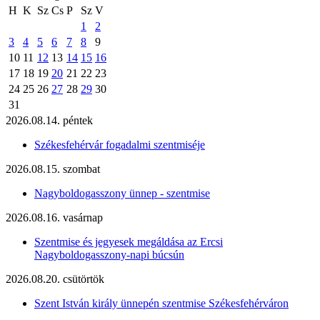
H
K
Sz
Cs
P
Sz
V
1
2
3
4
5
6
7
8
9
10
11
12
13
14
15
16
17
18
19
20
21
22
23
24
25
26
27
28
29
30
31
2026.08.14. péntek
Székesfehérvár fogadalmi szentmiséje
2026.08.15. szombat
Nagyboldogasszony ünnep - szentmise
2026.08.16. vasárnap
Szentmise és jegyesek megáldása az Ercsi
Nagyboldogasszony-napi búcsún
2026.08.20. csütörtök
Szent István király ünnepén szentmise Székesfehérváron