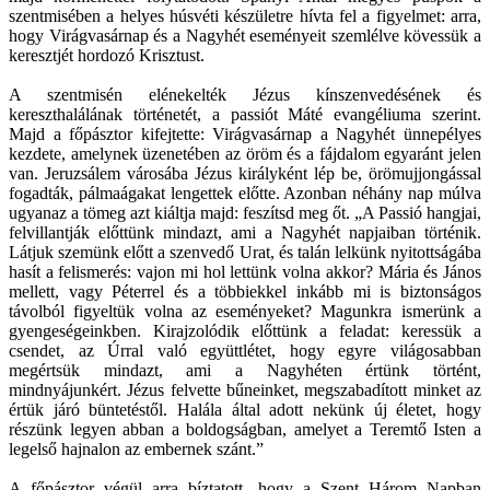
szentmisében a helyes húsvéti készületre hívta fel a figyelmet: arra,
hogy Virágvasárnap és a Nagyhét eseményeit szemlélve kövessük a
keresztjét hordozó Krisztust.
A szentmisén elénekelték Jézus kínszenvedésének és
kereszthalálának történetét, a passiót Máté evangéliuma szerint.
Majd a főpásztor kifejtette: Virágvasárnap a Nagyhét ünnepélyes
kezdete, amelynek üzenetében az öröm és a fájdalom egyaránt jelen
van. Jeruzsálem városába Jézus királyként lép be, örömujjongással
fogadták, pálmaágakat lengettek előtte. Azonban néhány nap múlva
ugyanaz a tömeg azt kiáltja majd: feszítsd meg őt. „A Passió hangjai,
felvillantják előttünk mindazt, ami a Nagyhét napjaiban történik.
Látjuk szemünk előtt a szenvedő Urat, és talán lelkünk nyitottságába
hasít a felismerés: vajon mi hol lettünk volna akkor? Mária és János
mellett, vagy Péterrel és a többiekkel inkább mi is biztonságos
távolból figyeltük volna az eseményeket? Magunkra ismerünk a
gyengeségeinkben. Kirajzolódik előttünk a feladat: keressük a
csendet, az Úrral való együttlétet, hogy egyre világosabban
megértsük mindazt, ami a Nagyhéten értünk történt,
mindnyájunkért. Jézus felvette bűneinket, megszabadított minket az
értük járó büntetéstől. Halála által adott nekünk új életet, hogy
részünk legyen abban a boldogságban, amelyet a Teremtő Isten a
legelső hajnalon az embernek szánt.”
A főpásztor végül arra bíztatott, hogy a Szent Három Napban