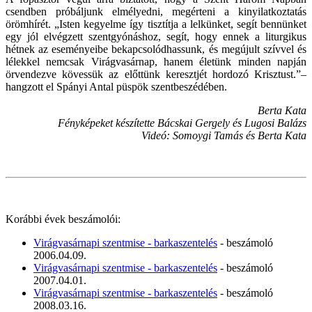
csendben próbáljunk elmélyedni, megérteni a kinyilatkoztatás
örömhírét. „Isten kegyelme így tisztítja a lelkünket, segít bennünket
egy jól elvégzett szentgyónáshoz, segít, hogy ennek a liturgikus
hétnek az eseményeibe bekapcsolódhassunk, és megújult szívvel és
lélekkel nemcsak Virágvasárnap, hanem életünk minden napján
örvendezve kövessük az előttünk keresztjét hordozó Krisztust.”–
hangzott el Spányi Antal püspök szentbeszédében.
Berta Kata
Fényképeket készítette Bácskai Gergely és Lugosi Balázs
Videó: Somoygi Tamás és Berta Kata
Korábbi évek beszámolói:
Virágvasárnapi szentmise - barkaszentelés
- beszámoló
2006.04.09.
Virágvasárnapi szentmise - barkaszentelés
- beszámoló
2007.04.01.
Virágvasárnapi szentmise - barkaszentelés
- beszámoló
2008.03.16.