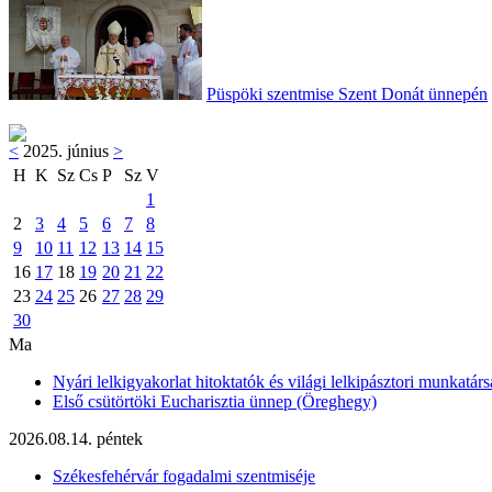
Püspöki szentmise Szent Donát ünnepén
<
2025. június
>
H
K
Sz
Cs
P
Sz
V
1
2
3
4
5
6
7
8
9
10
11
12
13
14
15
16
17
18
19
20
21
22
23
24
25
26
27
28
29
30
Ma
Nyári lelkigyakorlat hitoktatók és világi lelkipásztori munkatárs
Első csütörtöki Eucharisztia ünnep (Öreghegy)
2026.08.14. péntek
Székesfehérvár fogadalmi szentmiséje