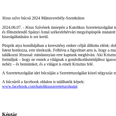
Jézus szíve búcsú 2024 Mátraverebély-Szentkúton
2024.06.07. - Jézus Szívének ünnepén a Katolikus Szeretetszolgálat
és főtisztelendő Spányi Antal székesfehérvári megyéspüspök mutatott
kiszolgáltatására is sor kerül.
Püspök atya homíliájában a keresztény ember célját állította elénk: d
Istent hordozza, erre törekszik. Felhívta a figyelmet arra is, hogy a ma
találkozni Jézussal: mindannyian erre kaptunk meghívást. Aki Krisztu
formáljuk – hogy ne ennek a világnak a gondolkodásmódjához igazodju
nehéz – és bennünket, és a világot is emeli Krisztus felé.
A Szeretetszolgálat idei búcsúján a Szeretetszolgálat közel négyszáz m
A búcsúról a facebook oldalon is találhatók képek:
www.facebook.com/katolikusszeretetszolgalat
Képtár