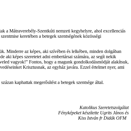
ak a Mátraverebély-Szentkúti nemzeti kegyhelyre, ahol excellenciás
 szentmise keretében a betegek szentségének közösségi
tsük. Minderre az képes, aki szívében és lelkében, minden dolgában
– de aki képes szeretetet adni embertársai számára, az segít nekik
a: „veled vagyok!” Fontos, hogy a magunk gondolkodásmódját alakítsuk,
edéseinket Krisztusnak, az egyház javára. Ezzel értelmet nyer, ami
b százan kaphattak megerősítést a betegek szentsége által.
Katolikus Szeretetszolgálat
Fényképeket készítette Ugrits János és
Kiss István fr Didák OFM