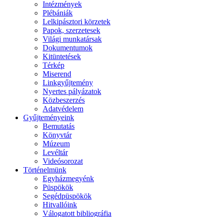
Intézmények
Plébániák
Lelkipásztori körzetek
Papok, szerzetesek
Világi munkatársak
Dokumentumok
Kitüntetések
Térkép
Miserend
Linkgyűjtemény
Nyertes pályázatok
Közbeszerzés
Adatvédelem
Gyűjteményeink
Bemutatás
Könyvtár
Múzeum
Levéltár
Videósorozat
Történelmünk
Egyházmegyénk
Püspökök
Segédpüspökök
Hitvallóink
Válogatott bibliográfia