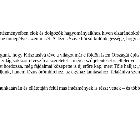
 intézményeiben élők és dolgozók hagyományaikhoz híven elzarándokolt
 be ünnepélyes szentmisét. A Jézus Szíve búcsú különlegessége, hogy a
olgunk, hogy Krisztusivá téve a világot már e földön Isten Országát épí
i világ sokszor elveszíti a szeretetet – még a szó jelentését is elfeledve 
st hordozza, még fájdalmai közepette is új erőre kap, mert Tőle hallj
nk, hanem Jézus örömhíréhez, az egyház tanításához, felajánlva szenv
unkatársán és ellátottján felül más intézmények is részt vettek – és töb