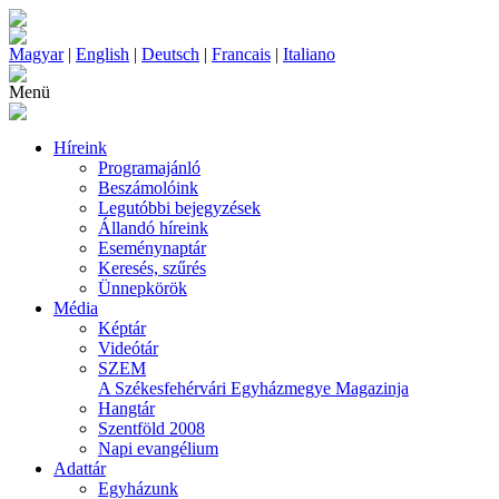
Magyar
|
English
|
Deutsch
|
Francais
|
Italiano
Menü
Híreink
Programajánló
Beszámolóink
Legutóbbi bejegyzések
Állandó híreink
Eseménynaptár
Keresés, szűrés
Ünnepkörök
Média
Képtár
Videótár
SZEM
A Székesfehérvári Egyházmegye Magazinja
Hangtár
Szentföld 2008
Napi evangélium
Adattár
Egyházunk