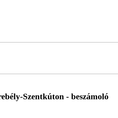
rebély-Szentkúton
- beszámoló