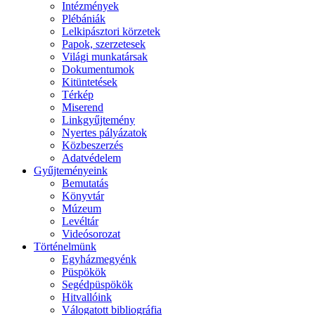
Intézmények
Plébániák
Lelkipásztori körzetek
Papok, szerzetesek
Világi munkatársak
Dokumentumok
Kitüntetések
Térkép
Miserend
Linkgyűjtemény
Nyertes pályázatok
Közbeszerzés
Adatvédelem
Gyűjteményeink
Bemutatás
Könyvtár
Múzeum
Levéltár
Videósorozat
Történelmünk
Egyházmegyénk
Püspökök
Segédpüspökök
Hitvallóink
Válogatott bibliográfia