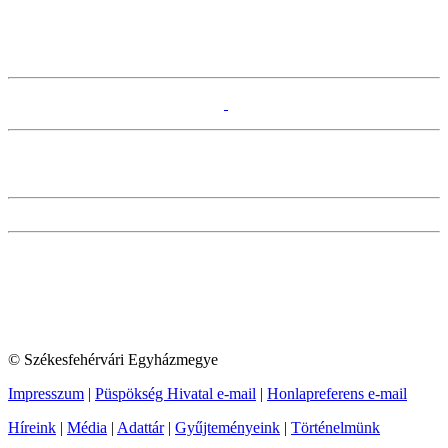
© Székesfehérvári Egyházmegye
Impresszum
|
Püspökség Hivatal e-mail
|
Honlapreferens e-mail
Híreink
|
Média
|
Adattár
|
Gyűjteményeink
|
Történelmünk