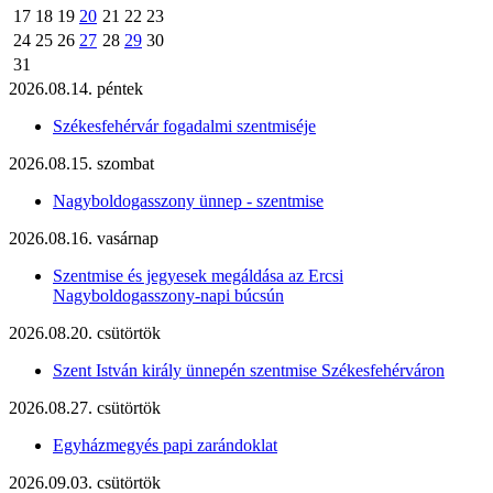
17
18
19
20
21
22
23
24
25
26
27
28
29
30
31
2026.08.14. péntek
Székesfehérvár fogadalmi szentmiséje
2026.08.15. szombat
Nagyboldogasszony ünnep - szentmise
2026.08.16. vasárnap
Szentmise és jegyesek megáldása az Ercsi
Nagyboldogasszony-napi búcsún
2026.08.20. csütörtök
Szent István király ünnepén szentmise Székesfehérváron
2026.08.27. csütörtök
Egyházmegyés papi zarándoklat
2026.09.03. csütörtök