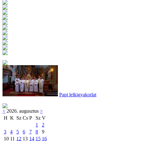
Papi lelkigyakorlat
<
2026. augusztus
>
H
K
Sz
Cs
P
Sz
V
1
2
3
4
5
6
7
8
9
10
11
12
13
14
15
16