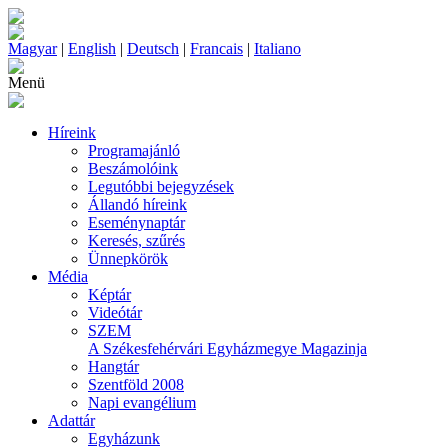
Magyar
|
English
|
Deutsch
|
Francais
|
Italiano
Menü
Híreink
Programajánló
Beszámolóink
Legutóbbi bejegyzések
Állandó híreink
Eseménynaptár
Keresés, szűrés
Ünnepkörök
Média
Képtár
Videótár
SZEM
A Székesfehérvári Egyházmegye Magazinja
Hangtár
Szentföld 2008
Napi evangélium
Adattár
Egyházunk