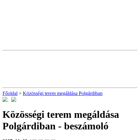
Főoldal
>
Közösségi terem megáldása Polgárdiban
Közösségi terem megáldása
Polgárdiban
- beszámoló