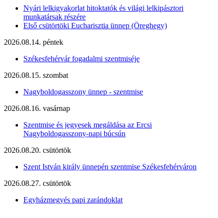
Nyári lelkigyakorlat hitoktatók és világi lelkipásztori
munkatársak részére
Első csütörtöki Eucharisztia ünnep (Öreghegy)
2026.08.14. péntek
Székesfehérvár fogadalmi szentmiséje
2026.08.15. szombat
Nagyboldogasszony ünnep - szentmise
2026.08.16. vasárnap
Szentmise és jegyesek megáldása az Ercsi
Nagyboldogasszony-napi búcsún
2026.08.20. csütörtök
Szent István király ünnepén szentmise Székesfehérváron
2026.08.27. csütörtök
Egyházmegyés papi zarándoklat