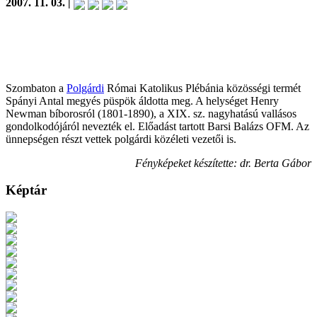
2007. 11. 03. |
Szombaton a
Polgárdi
Római Katolikus Plébánia közösségi termét
Spányi Antal megyés püspök áldotta meg. A helységet Henry
Newman bíborosról (1801-1890), a XIX. sz. nagyhatású vallásos
gondolkodójáról nevezték el. Előadást tartott Barsi Balázs OFM. Az
ünnepségen részt vettek polgárdi közéleti vezetői is.
Fényképeket készítette: dr. Berta Gábor
Képtár