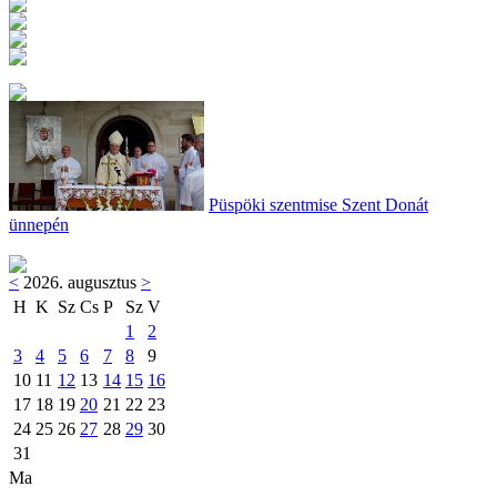
Püspöki szentmise Szent Donát
ünnepén
<
2026. augusztus
>
H
K
Sz
Cs
P
Sz
V
1
2
3
4
5
6
7
8
9
10
11
12
13
14
15
16
17
18
19
20
21
22
23
24
25
26
27
28
29
30
31
Ma