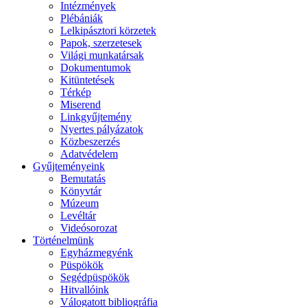
Intézmények
Plébániák
Lelkipásztori körzetek
Papok, szerzetesek
Világi munkatársak
Dokumentumok
Kitüntetések
Térkép
Miserend
Linkgyűjtemény
Nyertes pályázatok
Közbeszerzés
Adatvédelem
Gyűjteményeink
Bemutatás
Könyvtár
Múzeum
Levéltár
Videósorozat
Történelmünk
Egyházmegyénk
Püspökök
Segédpüspökök
Hitvallóink
Válogatott bibliográfia