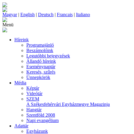
Magyar
|
English
|
Deutsch
|
Francais
|
Italiano
Menü
Híreink
Programajánló
Beszámolóink
Legutóbbi bejegyzések
Állandó híreink
Eseménynaptár
Keresés, szűrés
Ünnepkörök
Média
Képtár
Videótár
SZEM
A Székesfehérvári Egyházmegye Magazinja
Hangtár
Szentföld 2008
Napi evangélium
Adattár
Egyházunk