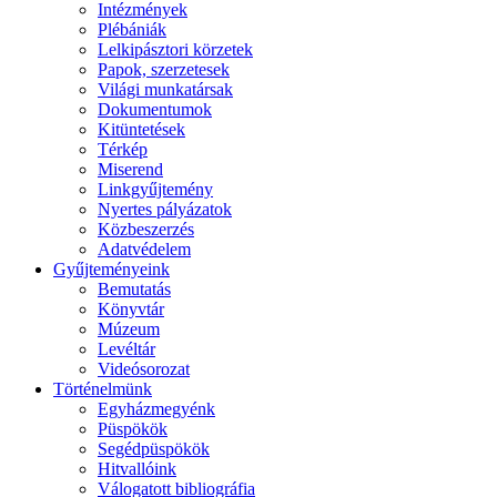
Intézmények
Plébániák
Lelkipásztori körzetek
Papok, szerzetesek
Világi munkatársak
Dokumentumok
Kitüntetések
Térkép
Miserend
Linkgyűjtemény
Nyertes pályázatok
Közbeszerzés
Adatvédelem
Gyűjteményeink
Bemutatás
Könyvtár
Múzeum
Levéltár
Videósorozat
Történelmünk
Egyházmegyénk
Püspökök
Segédpüspökök
Hitvallóink
Válogatott bibliográfia