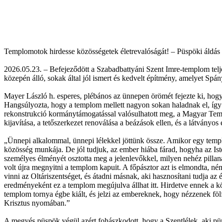
Templomotok hirdesse közösségetek életrevalóságát! – Püspöki áldás 
2026.05.23. – Befejeződött a Szabadbattyáni Szent Imre-templom teljes 
közepén álló, sokak által jól ismert és kedvelt építmény, amelyet Spá
Mayer László h. esperes, plébános az ünnepen örömét fejezte ki, hogy 
Hangsúlyozta, hogy a templom mellett nagyon sokan haladnak el, így 
rekonstrukció kormánytámogatással valósulhatott meg, a Magyar Templo
kijavítása, a tetőszerkezet renoválása a beázások ellen, és a látványos
„Ünnepi alkalommal, ünnepi lélekkel jöttünk össze. Amikor egy temp
közösség munkája. De jól tudjuk, az ember hiába fárad, hogyha az Ist
személyes élményét osztotta meg a jelenlevőkkel, milyen nehéz pillan
volt újra megnyitni a templom kapuit. A főpásztor azt is elmondta, n
vinni az Oltáriszentséget, és átadni másnak, aki hasznosítani tudja a
eredményeként ez a templom megújulva állhat itt. Hirdetve ennek a köz
templom tornya égbe kiált, és jelzi az embereknek, hogy nézzenek fölf
Krisztus nyomában.”
A megyés püspök végül azért fohászkodott, hogy a Szentlélek, aki pün