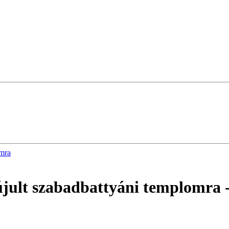
omra
gújult szabadbattyáni templomra
-