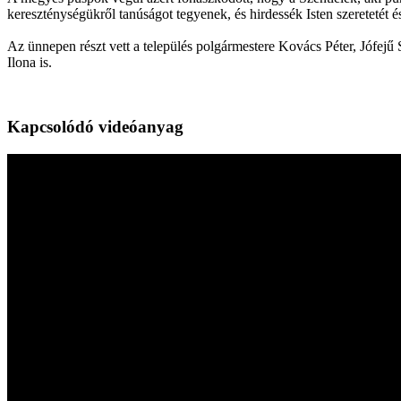
kereszténységükről tanúságot tegyenek, és hirdessék Isten szeretetét é
Az ünnepen részt vett a település polgármestere Kovács Péter, Jófejű
Ilona is.
Kapcsolódó videóanyag