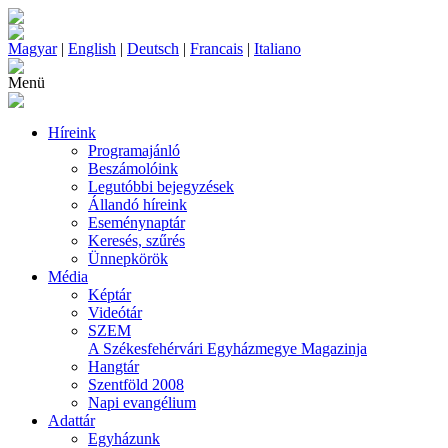
Magyar
|
English
|
Deutsch
|
Francais
|
Italiano
Menü
Híreink
Programajánló
Beszámolóink
Legutóbbi bejegyzések
Állandó híreink
Eseménynaptár
Keresés, szűrés
Ünnepkörök
Média
Képtár
Videótár
SZEM
A Székesfehérvári Egyházmegye Magazinja
Hangtár
Szentföld 2008
Napi evangélium
Adattár
Egyházunk