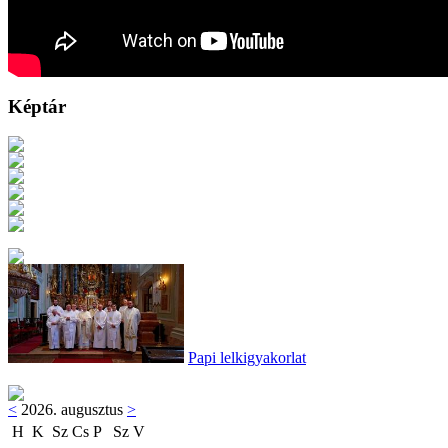
Képtár
Papi lelkigyakorlat
<
2026. augusztus
>
H
K
Sz
Cs
P
Sz
V