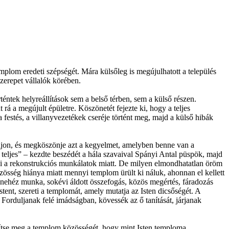
templom eredeti szépségét. Mára külsőleg is megújulhatott a település
szerepet vállalók körében.
éntek helyreállítások sem a belső térben, sem a külső részen.
 a megújult épületre. Köszönetét fejezte ki, hogy a teljes
festés, a villanyvezetékek cseréje történt meg, majd a külső hibák
djon, és megköszönje azt a kegyelmet, amelyben benne van a
 teljes” – kezdte beszédét a hála szavaival Spányi Antal püspök, majd
rni a rekonstrukciós munkálatok miatt. De milyen elmondhatatlan öröm
zösség hiánya miatt mennyi templom ürült ki náluk, ahonnan el kellett
i nehéz munka, sokévi áldott összefogás, közös megértés, fáradozás
ent, szereti a templomát, amely mutatja az Isten dicsőségét. A
 Forduljanak felé imádságban, kövessék az ő tanítását, járjanak
ősítse meg a templom közösségét, hogy mint Isten temploma