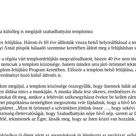
a külsőleg is megújult szabadbattyáni templomra
felújítása. Három és fél éve állították vissza belső helyreállítással a 
nyi Antal püspök hálaadó szentmise keretében áldott meg a felújításban 
a régóta várt templomfelújítás megvalósulhatott, hiszen 40 éve nem tört
nemcsak a templom közössége, hanem minden arra járó örömmel tekint rá
m-felújítási Program keretében. Először a templom belső felújítása, a 
 eredményt hozó külső átfestés is.
lom megújul, a templom közössége összegyűlik, hogy Istennek hálát a
en áldása nincs a munkáján. A munka általa lesz sikeres, eredményes és
atokat élt meg, amikor a fehérvári székesegyházat évekre be kellett zá
émet püspöktársa nemrégiben megosztotta vele fájdalmát, hogy a hívő kö
z épületet. „Most itt örömmel a szívünkben jöttünk össze …, hogy sokév
össég életrevalóságát, hogy Szabadbattyán népe hívő nép, szereti az Ist
elé, tekintsenek az Égre, lássák meg, hogy az Isten közel van hozzánk.
kösdkor új életet adott az apostoloknak és létrehozta az egyházat, er