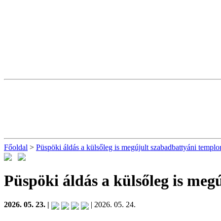
Főoldal
>
Püspöki áldás a külsőleg is megújult szabadbattyáni templ
Püspöki áldás a külsőleg is me
2026. 05. 23. |
| 2026. 05. 24.