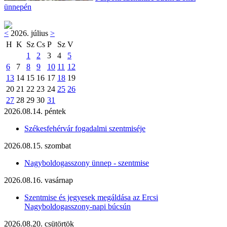
ünnepén
<
2026. július
>
H
K
Sz
Cs
P
Sz
V
1
2
3
4
5
6
7
8
9
10
11
12
13
14
15
16
17
18
19
20
21
22
23
24
25
26
27
28
29
30
31
2026.08.14. péntek
Székesfehérvár fogadalmi szentmiséje
2026.08.15. szombat
Nagyboldogasszony ünnep - szentmise
2026.08.16. vasárnap
Szentmise és jegyesek megáldása az Ercsi
Nagyboldogasszony-napi búcsún
2026.08.20. csütörtök