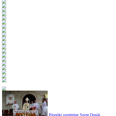
Püspöki szentmise Szent Donát