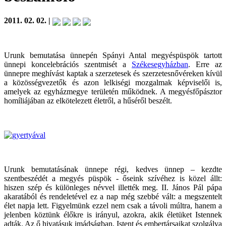
2011. 02. 02. |
Urunk bemutatása ünnepén Spányi Antal megyéspüspök tartott
ünnepi koncelebrációs szentmisét a
Székesegyházban
. Erre az
ünnepre meghívást kaptak a szerzetesek és szerzetesnővéreken kívül
a közösségvezetők és azon lelkiségi mozgalmak képviselői is,
amelyek az egyházmegye területén működnek. A megyésfőpásztor
homíliájában az elkötelezett életről, a hűséről beszélt.
Urunk bemutatásának ünnepe régi, kedves ünnep – kezdte
szentbeszédét a megyés püspök - őseink szívéhez is közel állt:
hiszen szép és különleges névvel illették meg. II. János Pál pápa
akaratából és rendeletével ez a nap még szebbé vált: a megszentelt
élet napja lett. Figyelmünk ezzel nem csak a távoli múltra, hanem a
jelenben köztünk élőkre is irányul, azokra, akik életüket Istennek
adták. Az ő hivatásuk imádságban, Istent és embertársaikat szolgálva