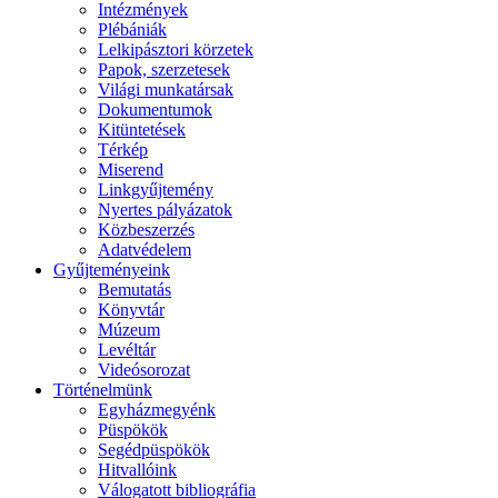
Intézmények
Plébániák
Lelkipásztori körzetek
Papok, szerzetesek
Világi munkatársak
Dokumentumok
Kitüntetések
Térkép
Miserend
Linkgyűjtemény
Nyertes pályázatok
Közbeszerzés
Adatvédelem
Gyűjteményeink
Bemutatás
Könyvtár
Múzeum
Levéltár
Videósorozat
Történelmünk
Egyházmegyénk
Püspökök
Segédpüspökök
Hitvallóink
Válogatott bibliográfia