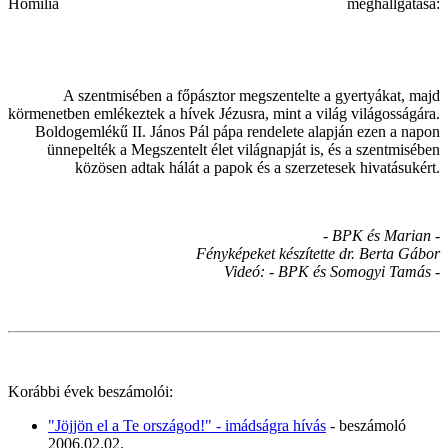
Homília meghallgatása:
A szentmisében a főpásztor megszentelte a gyertyákat, majd
körmenetben emlékeztek a hívek Jézusra, mint a világ világosságára.
Boldogemlékű II. János Pál pápa rendelete alapján ezen a napon
ünnepelték a Megszentelt élet világnapját is, és a szentmisében
közösen adtak hálát a papok és a szerzetesek hivatásukért.
- BPK és Marian -
Fényképeket készítette dr. Berta Gábor
Videó: - BPK és Somogyi Tamás -
Korábbi évek beszámolói:
"Jöjjön el a Te országod!" - imádságra hívás
- beszámoló
2006.02.02.