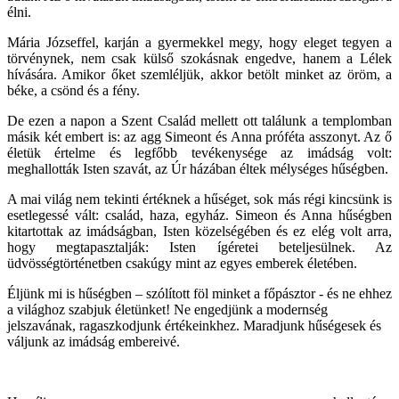
élni.
Mária Józseffel, karján a gyermekkel megy, hogy eleget tegyen a
törvénynek, nem csak külső szokásnak engedve, hanem a Lélek
hívására. Amikor őket szemléljük, akkor betölt minket az öröm, a
béke, a csönd és a fény.
De ezen a napon a Szent Család mellett ott találunk a templomban
másik két embert is: az agg Simeont és Anna próféta asszonyt. Az ő
életük értelme és legfőbb tevékenysége az imádság volt:
meghallották Isten szavát, az Úr házában éltek mélységes hűségben.
A mai világ nem tekinti értéknek a hűséget, sok más régi kincsünk is
esetlegessé vált: család, haza, egyház. Simeon és Anna hűségben
kitartottak az imádságban, Isten közelségében és ez elég volt arra,
hogy megtapasztalják: Isten ígéretei beteljesülnek. Az
üdvösségtörténetben csakúgy mint az egyes emberek életében.
Éljünk mi is hűségben – szólított föl minket a főpásztor - és ne ehhez
a világhoz szabjuk életünket! Ne engedjünk a modernség
jelszavának, ragaszkodjunk értékeinkhez. Maradjunk hűségesek és
váljunk az imádság embereivé.