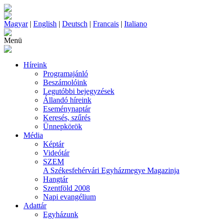
Magyar
|
English
|
Deutsch
|
Francais
|
Italiano
Menü
Híreink
Programajánló
Beszámolóink
Legutóbbi bejegyzések
Állandó híreink
Eseménynaptár
Keresés, szűrés
Ünnepkörök
Média
Képtár
Videótár
SZEM
A Székesfehérvári Egyházmegye Magazinja
Hangtár
Szentföld 2008
Napi evangélium
Adattár
Egyházunk