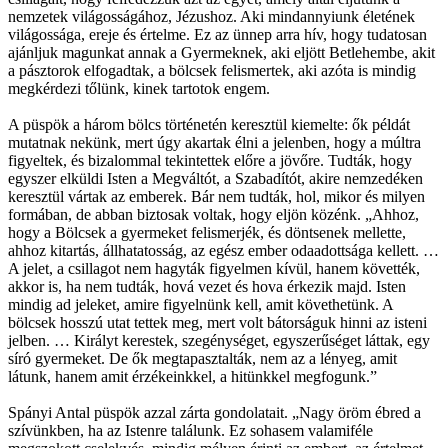
nemzetek világosságához, Jézushoz. Aki mindannyiunk életének
világossága, ereje és értelme. Ez az ünnep arra hív, hogy tudatosan
ajánljuk magunkat annak a Gyermeknek, aki eljött Betlehembe, akit
a pásztorok elfogadtak, a bölcsek felismertek, aki azóta is mindig
megkérdezi tőlünk, kinek tartotok engem.
A püspök a három bölcs történetén keresztül kiemelte: ők példát
mutatnak nekünk, mert úgy akartak élni a jelenben, hogy a múltra
figyeltek, és bizalommal tekintettek előre a jövőre. Tudták, hogy
egyszer elküldi Isten a Megváltót, a Szabadítót, akire nemzedéken
keresztül vártak az emberek. Bár nem tudták, hol, mikor és milyen
formában, de abban biztosak voltak, hogy eljön közénk. „Ahhoz,
hogy a Bölcsek a gyermeket felismerjék, és döntsenek mellette,
ahhoz kitartás, állhatatosság, az egész ember odaadottsága kellett. …
A jelet, a csillagot nem hagyták figyelmen kívül, hanem követték,
akkor is, ha nem tudták, hová vezet és hova érkezik majd. Isten
mindig ad jeleket, amire figyelnünk kell, amit követhetünk. A
bölcsek hosszú utat tettek meg, mert volt bátorságuk hinni az isteni
jelben. … Királyt kerestek, szegénységet, egyszerűséget láttak, egy
síró gyermeket. De ők megtapasztalták, nem az a lényeg, amit
látunk, hanem amit érzékeinkkel, a hitünkkel megfogunk.”
Spányi Antal püspök azzal zárta gondolatait. „Nagy öröm ébred a
szívünkben, ha az Istenre találunk. Ez sohasem valamiféle