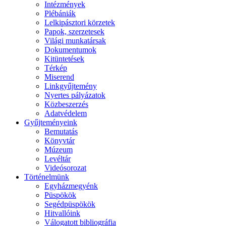
Intézmények
Plébániák
Lelkipásztori körzetek
Papok, szerzetesek
Világi munkatársak
Dokumentumok
Kitüntetések
Térkép
Miserend
Linkgyűjtemény
Nyertes pályázatok
Közbeszerzés
Adatvédelem
Gyűjteményeink
Bemutatás
Könyvtár
Múzeum
Levéltár
Videósorozat
Történelmünk
Egyházmegyénk
Püspökök
Segédpüspökök
Hitvallóink
Válogatott bibliográfia