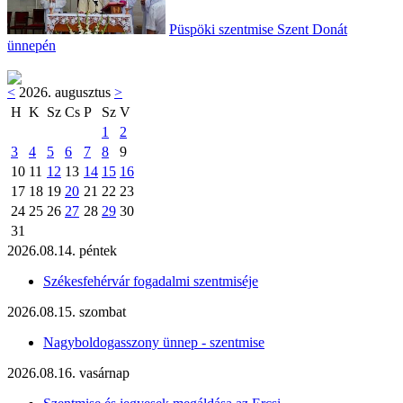
Püspöki szentmise Szent Donát
ünnepén
<
2026. augusztus
>
H
K
Sz
Cs
P
Sz
V
1
2
3
4
5
6
7
8
9
10
11
12
13
14
15
16
17
18
19
20
21
22
23
24
25
26
27
28
29
30
31
2026.08.14. péntek
Székesfehérvár fogadalmi szentmiséje
2026.08.15. szombat
Nagyboldogasszony ünnep - szentmise
2026.08.16. vasárnap