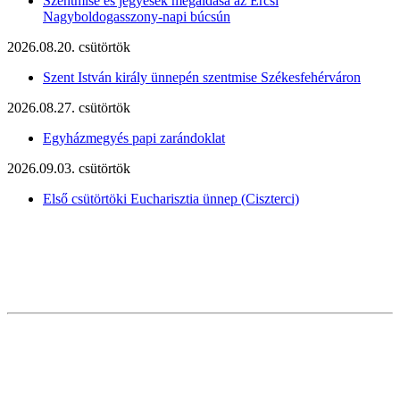
Szentmise és jegyesek megáldása az Ercsi
Nagyboldogasszony-napi búcsún
2026.08.20. csütörtök
Szent István király ünnepén szentmise Székesfehérváron
2026.08.27. csütörtök
Egyházmegyés papi zarándoklat
2026.09.03. csütörtök
Első csütörtöki Eucharisztia ünnep (Ciszterci)