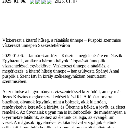
2025. 01. 06. |
| 2025. 01. 07.
Vízkereszt a kitartó hűség, a rátalálás ünnepe – Püspöki szentmise
vízkereszt ünnepén Székesfehérváron
2025.01.06. – Január 6-án Jézus Krisztus megjelenésére emlékezik
Egyházunk, amikor a háromkirályok látogatását ünneplik
vízszenteléssel egybekötve. Vízkereszt ünnepe a rátalálás, a
megérkezés, a kitartó hűség ünnepe – hangsúlyozta Spányi Antal
püspök a Szent István király székesegyházban bemutatott
szentmisében.
A szentmise a hagyományos vízszenteléssel kezdődött, amely már
Jézus Krisztus megkeresztelkedését idézi fel. A főpásztor arra
buzdított, olyanok legyünk, mint a bölcsek, akik kitartóan,
reménykedve keresték a királyt, és Őbenne a békét, a jövőt, az életet
remélték. Az útvonalak ugyan ma is különbözőek, de mindannyian a
Gyermekre találunk, akihez az életünk csillaga, az evangélium
vezet. A mágusok figyelmével és kitartásával vizsgáljuk életünk
csillagait, hogy felfedezzük azt az egyet, amely által eljutunk a