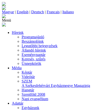
Magyar
|
English
|
Deutsch
|
Francais
|
Italiano
Menü
Híreink
Programajánló
Beszámolóink
Legutóbbi bejegyzések
Állandó híreink
Eseménynaptár
Keresés, szűrés
Ünnepkörök
Média
Képtár
Videótár
SZEM
A Székesfehérvári Egyházmegye Magazinja
Hangtár
Szentföld 2008
Napi evangélium
Adattár
Egyházunk