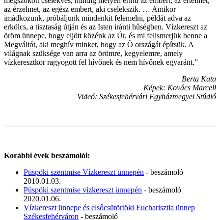
megszokott cselekvés, mindig mélyen érinti az embert, az értelmet,
az érzelmet, az egész embert, aki cselekszik. … Amikor
imádkozunk, próbáljunk mindenkit felemelni, példát adva az
erkölcs, a tisztaság útján és az Isten iránti hűségben. Vízkereszt az
öröm ünnepe, hogy eljött közénk az Úr, és mi felismerjük benne a
Megváltót, aki meghív minket, hogy az Ő országát építsük. A
világnak szüksége van arra az örömre, kegyelemre, amely
vízkeresztkor ragyogott fel hívőnek és nem hívőnek egyaránt.”
Berta Kata
Képek: Kovács Marcell
Videó: Székesfehérvári Egyházmegyei Stúdió
Korábbi évek beszámolói:
Püspöki szentmise Vízkereszt ünnepén
- beszámoló
2010.01.03.
Püspöki szentmise vízkereszt ünnepén
- beszámoló
2020.01.06.
Vízkereszt ünnepe és elsőcsütörtöki Eucharisztia ünnep
Székesfehérváron
- beszámoló