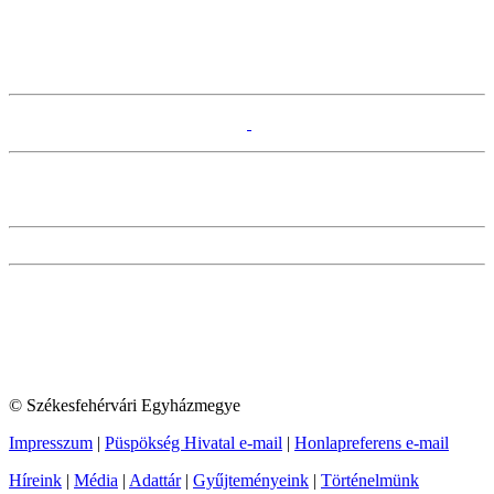
© Székesfehérvári Egyházmegye
Impresszum
|
Püspökség Hivatal e-mail
|
Honlapreferens e-mail
Híreink
|
Média
|
Adattár
|
Gyűjteményeink
|
Történelmünk