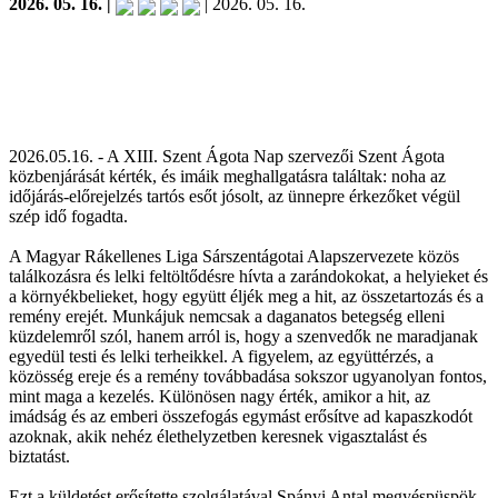
2026. 05. 16. |
| 2026. 05. 16.
2026.05.16. - A XIII. Szent Ágota Nap szervezői Szent Ágota
közbenjárását kérték, és imáik meghallgatásra találtak: noha az
időjárás-előrejelzés tartós esőt jósolt, az ünnepre érkezőket végül
szép idő fogadta.
A Magyar Rákellenes Liga Sárszentágotai Alapszervezete közös
találkozásra és lelki feltöltődésre hívta a zarándokokat, a helyieket és
a környékbelieket, hogy együtt éljék meg a hit, az összetartozás és a
remény erejét. Munkájuk nemcsak a daganatos betegség elleni
küzdelemről szól, hanem arról is, hogy a szenvedők ne maradjanak
egyedül testi és lelki terheikkel. A figyelem, az együttérzés, a
közösség ereje és a remény továbbadása sokszor ugyanolyan fontos,
mint maga a kezelés. Különösen nagy érték, amikor a hit, az
imádság és az emberi összefogás egymást erősítve ad kapaszkodót
azoknak, akik nehéz élethelyzetben keresnek vigasztalást és
biztatást.
Ezt a küldetést erősítette szolgálatával Spányi Antal megyéspüspök