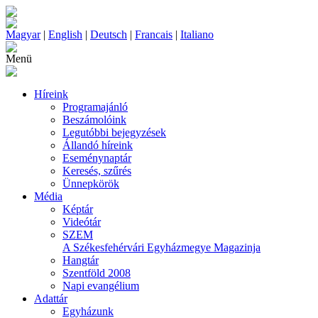
Magyar
|
English
|
Deutsch
|
Francais
|
Italiano
Menü
Híreink
Programajánló
Beszámolóink
Legutóbbi bejegyzések
Állandó híreink
Eseménynaptár
Keresés, szűrés
Ünnepkörök
Média
Képtár
Videótár
SZEM
A Székesfehérvári Egyházmegye Magazinja
Hangtár
Szentföld 2008
Napi evangélium
Adattár
Egyházunk