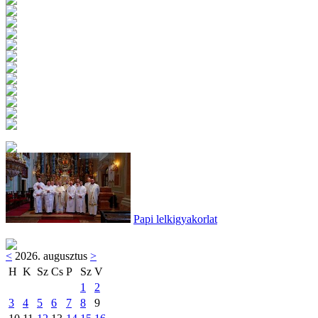
Papi lelkigyakorlat
<
2026. augusztus
>
H
K
Sz
Cs
P
Sz
V
1
2
3
4
5
6
7
8
9