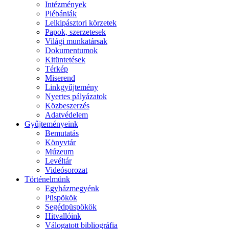
Intézmények
Plébániák
Lelkipásztori körzetek
Papok, szerzetesek
Világi munkatársak
Dokumentumok
Kitüntetések
Térkép
Miserend
Linkgyűjtemény
Nyertes pályázatok
Közbeszerzés
Adatvédelem
Gyűjteményeink
Bemutatás
Könyvtár
Múzeum
Levéltár
Videósorozat
Történelmünk
Egyházmegyénk
Püspökök
Segédpüspökök
Hitvallóink
Válogatott bibliográfia