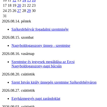
10
11
12
13
14
15
16
17
18
19
20
21
22
23
24
25
26
27
28
29
30
31
2026.08.14. péntek
Székesfehérvár fogadalmi szentmiséje
2026.08.15. szombat
Nagyboldogasszony ünnep - szentmise
2026.08.16. vasárnap
Szentmise és jegyesek megáldása az Ercsi
Nagyboldogasszony-napi búcsún
2026.08.20. csütörtök
Szent István király ünnepén szentmise Székesfehérváron
2026.08.27. csütörtök
Egyházmegyés papi zarándoklat
2026.09.03. csütörtök