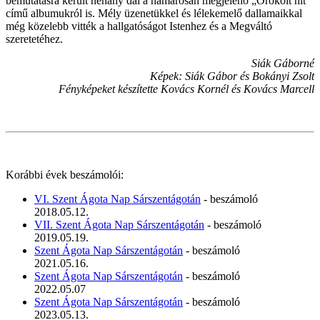
bemutatásra került néhány dal a hamarosan megjelenő „Örökölt hit”
című albumukról is. Mély üzenetükkel és lélekemelő dallamaikkal
még közelebb vitték a hallgatóságot Istenhez és a Megváltó
szeretetéhez.
Siák Gáborné
Képek: Siák Gábor és Bokányi Zsolt
Fényképeket készítette Kovács Kornél és Kovács Marcell
Korábbi évek beszámolói:
VI. Szent Ágota Nap Sárszentágotán
- beszámoló
2018.05.12.
VII. Szent Ágota Nap Sárszentágotán
- beszámoló
2019.05.19.
Szent Ágota Nap Sárszentágotán
- beszámoló
2021.05.16.
Szent Ágota Nap Sárszentágotán
- beszámoló
2022.05.07
Szent Ágota Nap Sárszentágotán
- beszámoló
2023.05.13.