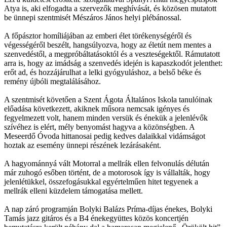
Atya is, aki elfogadta a szervezők meghívását, és közösen mutatott
be ünnepi szentmisét Mészáros János helyi plébánossal.
A főpásztor homíliájában az emberi élet törékenységéről és
végességéről beszélt, hangsúlyozva, hogy az életút nem mentes a
szenvedéstől, a megpróbáltatásoktól és a veszteségektől. Rámutatott
arra is, hogy az imádság a szenvedés idején is kapaszkodót jelenthet:
erőt ad, és hozzájárulhat a lelki gyógyuláshoz, a belső béke és
remény újbóli megtalálásához.
A szentmisét követően a Szent Ágota Általános Iskola tanulóinak
előadása következett, akiknek műsora nemcsak igényes és
fegyelmezett volt, hanem minden versük és énekük a jelenlévők
szívéhez is elért, mély benyomást hagyva a közönségben. A
Meseerdő Óvoda hittanosai pedig kedves dalaikkal vidámságot
hoztak az esemény ünnepi részének lezárásaként.
A hagyománnyá vált Motorral a mellrák ellen felvonulás délután
már zuhogó esőben történt, de a motorosok így is vállalták, hogy
jelenlétükkel, összefogásukkal egyértelműen hitet tegyenek a
mellrák elleni küzdelem támogatása mellett.
A nap záró programján Bolyki Balázs Príma-díjas énekes, Bolyki
Tamás jazz gitáros és a B4 énekegyüttes közös koncertjén