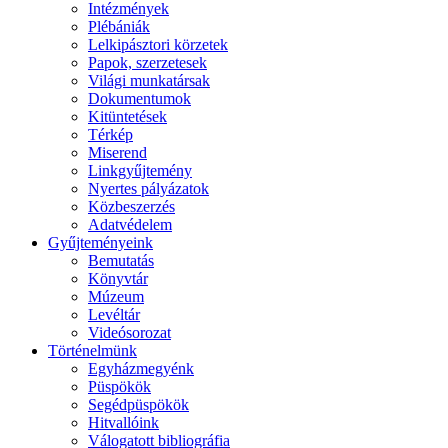
Intézmények
Plébániák
Lelkipásztori körzetek
Papok, szerzetesek
Világi munkatársak
Dokumentumok
Kitüntetések
Térkép
Miserend
Linkgyűjtemény
Nyertes pályázatok
Közbeszerzés
Adatvédelem
Gyűjteményeink
Bemutatás
Könyvtár
Múzeum
Levéltár
Videósorozat
Történelmünk
Egyházmegyénk
Püspökök
Segédpüspökök
Hitvallóink
Válogatott bibliográfia