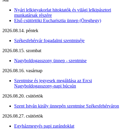
Nyári lelkigyakorlat hitoktatók és világi lelkipásztori
munkatársak részére
Első csütörtöki Eucharisztia ünnep (Öreghegy)
2026.08.14. péntek
Székesfehérvár fogadalmi szentmiséje
2026.08.15. szombat
Nagyboldogasszony ünnep - szentmise
2026.08.16. vasárnap
Szentmise és jegyesek megáldása az Ercsi
Nagyboldogasszony-napi búcsún
2026.08.20. csütörtök
Szent István király ünnepén szentmise Székesfehérváron
2026.08.27. csütörtök
Egyházmegyés papi zarándoklat