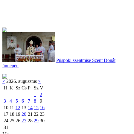
Püspöki szentmise Szent Donát
ünnepén
<
2026. augusztus
>
H
K
Sz
Cs
P
Sz
V
1
2
3
4
5
6
7
8
9
10
11
12
13
14
15
16
17
18
19
20
21
22
23
24
25
26
27
28
29
30
31
Ma