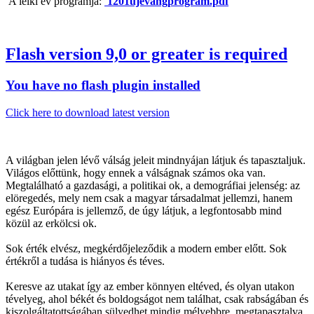
A lelki év programja:
1201ujevangprogram.pdf
Flash version 9,0 or greater is required
You have no flash plugin installed
Click here to download latest version
A világban jelen lévő válság jeleit mindnyájan látjuk és tapasztaljuk.
Világos előttünk, hogy ennek a válságnak számos oka van.
Megtalálható a gazdasági, a politikai ok, a demográfiai jelenség: az
elöregedés, mely nem csak a magyar társadalmat jellemzi, hanem
egész Európára is jellemző, de úgy látjuk, a legfontosabb mind
közül az erkölcsi ok.
Sok érték elvész, megkérdőjeleződik a modern ember előtt. Sok
értékről a tudása is hiányos és téves.
Keresve az utakat így az ember könnyen eltéved, és olyan utakon
tévelyeg, ahol békét és boldogságot nem találhat, csak rabságában és
kiszolgáltatottságában sülyedhet mindig mélyebbre, megtapasztalva