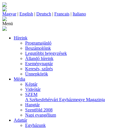
Magyar
|
English
|
Deutsch
|
Francais
|
Italiano
Menü
Híreink
Programajánló
Beszámolóink
Legutóbbi bejegyzések
Állandó híreink
Eseménynaptár
Keresés, szűrés
Ünnepkörök
Média
Képtár
Videótár
SZEM
A Székesfehérvári Egyházmegye Magazinja
Hangtár
Szentföld 2008
Napi evangélium
Adattár
Egyházunk