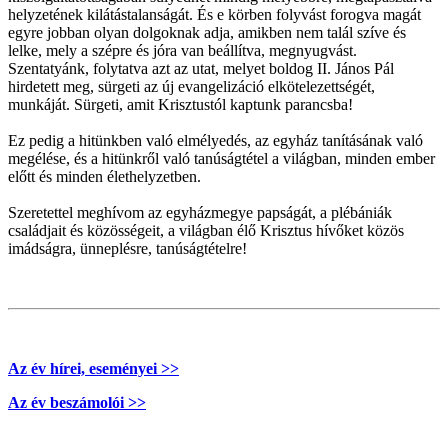
helyzetének kilátástalanságát. És e körben folyvást forogva magát
egyre jobban olyan dolgoknak adja, amikben nem talál szíve és
lelke, mely a szépre és jóra van beállítva, megnyugvást.
Szentatyánk, folytatva azt az utat, melyet boldog II. János Pál
hirdetett meg, sürgeti az új evangelizáció elkötelezettségét,
munkáját. Sürgeti, amit Krisztustól kaptunk parancsba!
Ez pedig a hitünkben való elmélyedés, az egyház tanításának való
megélése, és a hitünkről való tanúságtétel a világban, minden ember
előtt és minden élethelyzetben.
Szeretettel meghívom az egyházmegye papságát, a plébániák
családjait és közösségeit, a világban élő Krisztus hívőket közös
imádságra, ünneplésre, tanúságtételre!
Az év hírei, eseményei >>
Az év beszámolói >>