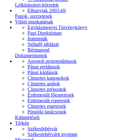
Lelkipásztori körzetek
Elhunytak 2003-tól
Papok, szerzetesek
Világi munkatársak
Egyházmegyei Törvénykönyv
Papi Direktórium
Iratminták
Stóladíj táblázat
Bérmarend
Dokumentumok
Apostoli protonotáriusok
Pápai prelátusok
Pápai káplánok
Címzetes kanonokok
Címzetes apátok
Címzetes prépostok
Érdemesült főesperesek
Érdemesült esperesek
Címzetes esperesek
Püspöki tanácsosok
Kitüntetések
Térkép
Székesfehérvár
Székesfehérvárit nyomtat
Miserend