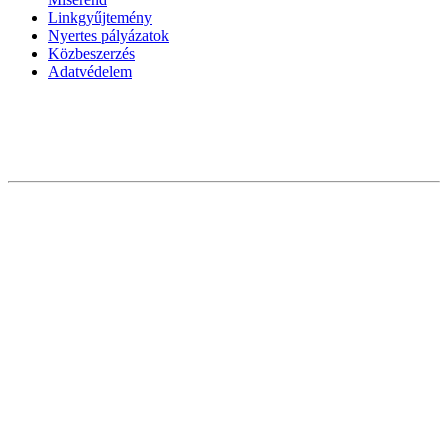
Linkgyűjtemény
Nyertes pályázatok
Közbeszerzés
Adatvédelem