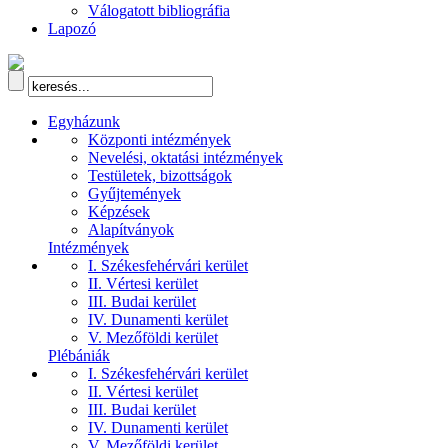
Válogatott bibliográfia
Lapozó
Egyházunk
Központi intézmények
Nevelési, oktatási intézmények
Testületek, bizottságok
Gyűjtemények
Képzések
Alapítványok
Intézmények
I. Székesfehérvári kerület
II. Vértesi kerület
III. Budai kerület
IV. Dunamenti kerület
V. Mezőföldi kerület
Plébániák
I. Székesfehérvári kerület
II. Vértesi kerület
III. Budai kerület
IV. Dunamenti kerület
V. Mezőföldi kerület