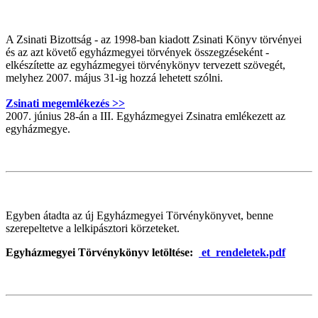
A Zsinati Bizottság - az 1998-ban kiadott Zsinati Könyv törvényei
és az azt követő egyházmegyei törvények összegzéseként -
elkészítette az egyházmegyei törvénykönyv tervezett szövegét,
melyhez 2007. május 31-ig hozzá lehetett szólni.
Zsinati megemlékezés >>
2007. június 28-án a III. Egyházmegyei Zsinatra emlékezett az
egyházmegye.
Egyben átadta az új Egyházmegyei Törvénykönyvet, benne
szerepeltetve a lelkipásztori körzeteket.
Egyházmegyei Törvénykönyv letöltése:
et_rendeletek.pdf