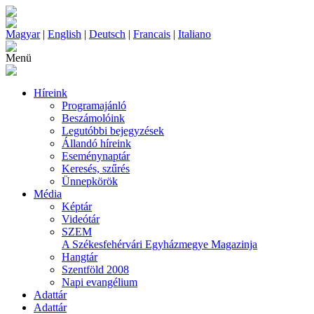
Magyar
|
English
|
Deutsch
|
Francais
|
Italiano
Menü
Híreink
Programajánló
Beszámolóink
Legutóbbi bejegyzések
Állandó híreink
Eseménynaptár
Keresés, szűrés
Ünnepkörök
Média
Képtár
Videótár
SZEM
A Székesfehérvári Egyházmegye Magazinja
Hangtár
Szentföld 2008
Napi evangélium
Adattár
Adattár