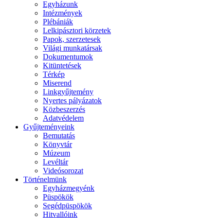
Egyházunk
Intézmények
Plébániák
Lelkipásztori körzetek
Papok, szerzetesek
Világi munkatársak
Dokumentumok
Kitüntetések
Térkép
Miserend
Linkgyűjtemény
Nyertes pályázatok
Közbeszerzés
Adatvédelem
Gyűjteményeink
Bemutatás
Könyvtár
Múzeum
Levéltár
Videósorozat
Történelmünk
Egyházmegyénk
Püspökök
Segédpüspökök
Hitvallóink