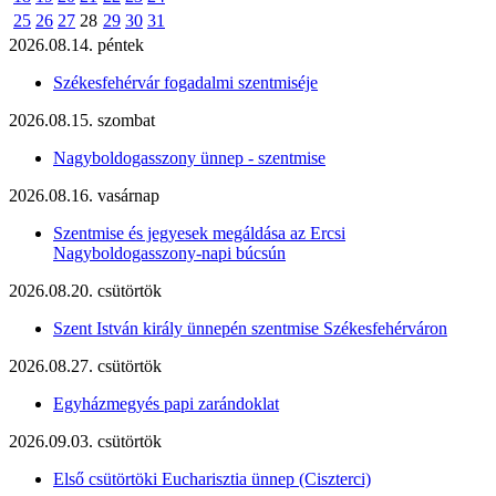
25
26
27
28
29
30
31
2026.08.14. péntek
Székesfehérvár fogadalmi szentmiséje
2026.08.15. szombat
Nagyboldogasszony ünnep - szentmise
2026.08.16. vasárnap
Szentmise és jegyesek megáldása az Ercsi
Nagyboldogasszony-napi búcsún
2026.08.20. csütörtök
Szent István király ünnepén szentmise Székesfehérváron
2026.08.27. csütörtök
Egyházmegyés papi zarándoklat
2026.09.03. csütörtök
Első csütörtöki Eucharisztia ünnep (Ciszterci)