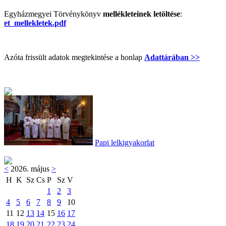
Egyházmegyei Törvénykönyv
mellékleteinek letöltése
:
et_mellekletek.pdf
Azóta frissült adatok megtekintése a honlap
Adattárában >>
Papi lelkigyakorlat
<
2026. május
>
H
K
Sz
Cs
P
Sz
V
1
2
3
4
5
6
7
8
9
10
11
12
13
14
15
16
17
18
19
20
21
22
23
24