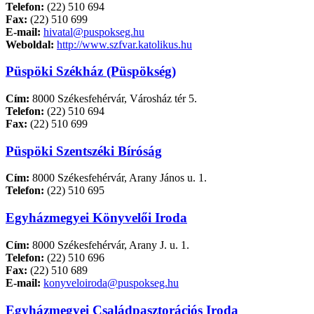
Telefon:
(22) 510 694
Fax:
(22) 510 699
E-mail:
hivatal@puspokseg.hu
Weboldal:
http://www.szfvar.katolikus.hu
Püspöki Székház (Püspökség)
Cím:
8000 Székesfehérvár, Városház tér 5.
Telefon:
(22) 510 694
Fax:
(22) 510 699
Püspöki Szentszéki Bíróság
Cím:
8000 Székesfehérvár, Arany János u. 1.
Telefon:
(22) 510 695
Egyházmegyei Könyvelői Iroda
Cím:
8000 Székesfehérvár, Arany J. u. 1.
Telefon:
(22) 510 696
Fax:
(22) 510 689
E-mail:
konyveloiroda@puspokseg.hu
Egyházmegyei Családpasztorációs Iroda