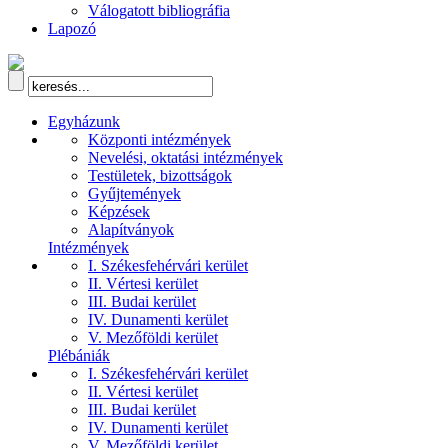
Válogatott bibliográfia
Lapozó
Egyházunk
Központi intézmények
Nevelési, oktatási intézmények
Testületek, bizottságok
Gyűjtemények
Képzések
Alapítványok
Intézmények
I. Székesfehérvári kerület
II. Vértesi kerület
III. Budai kerület
IV. Dunamenti kerület
V. Mezőföldi kerület
Plébániák
I. Székesfehérvári kerület
II. Vértesi kerület
III. Budai kerület
IV. Dunamenti kerület
V. Mezőföldi kerület