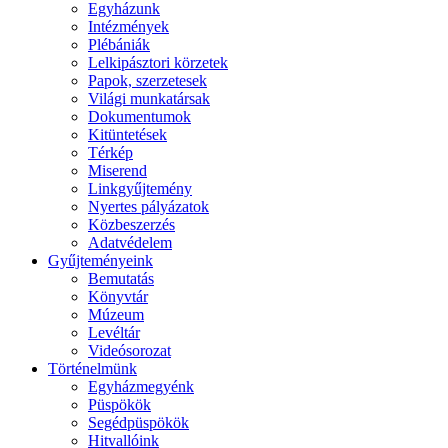
Egyházunk
Intézmények
Plébániák
Lelkipásztori körzetek
Papok, szerzetesek
Világi munkatársak
Dokumentumok
Kitüntetések
Térkép
Miserend
Linkgyűjtemény
Nyertes pályázatok
Közbeszerzés
Adatvédelem
Gyűjteményeink
Bemutatás
Könyvtár
Múzeum
Levéltár
Videósorozat
Történelmünk
Egyházmegyénk
Püspökök
Segédpüspökök
Hitvallóink