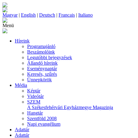
Magyar
|
English
|
Deutsch
|
Francais
|
Italiano
Menü
Híreink
Programajánló
Beszámolóink
Legutóbbi bejegyzések
Állandó híreink
Eseménynaptár
Keresés, szűrés
Ünnepkörök
Média
Képtár
Videótár
SZEM
A Székesfehérvári Egyházmegye Magazinja
Hangtár
Szentföld 2008
Napi evangélium
Adattár
Adattár