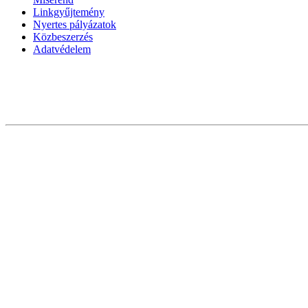
Linkgyűjtemény
Nyertes pályázatok
Közbeszerzés
Adatvédelem