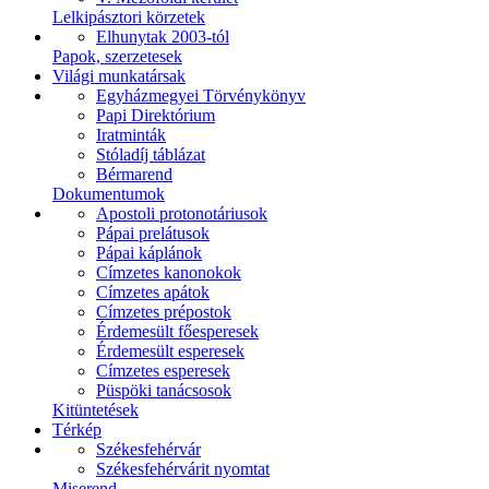
Lelkipásztori körzetek
Elhunytak 2003-tól
Papok, szerzetesek
Világi munkatársak
Egyházmegyei Törvénykönyv
Papi Direktórium
Iratminták
Stóladíj táblázat
Bérmarend
Dokumentumok
Apostoli protonotáriusok
Pápai prelátusok
Pápai káplánok
Címzetes kanonokok
Címzetes apátok
Címzetes prépostok
Érdemesült főesperesek
Érdemesült esperesek
Címzetes esperesek
Püspöki tanácsosok
Kitüntetések
Térkép
Székesfehérvár
Székesfehérvárit nyomtat
Miserend