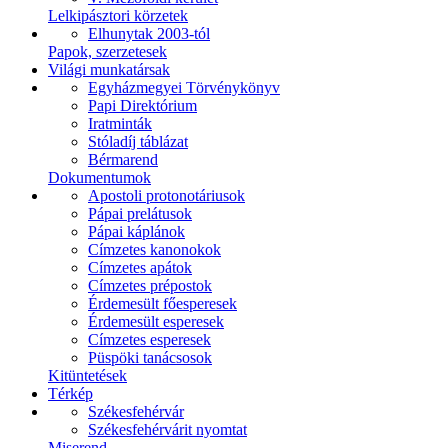
Lelkipásztori körzetek
Elhunytak 2003-tól
Papok, szerzetesek
Világi munkatársak
Egyházmegyei Törvénykönyv
Papi Direktórium
Iratminták
Stóladíj táblázat
Bérmarend
Dokumentumok
Apostoli protonotáriusok
Pápai prelátusok
Pápai káplánok
Címzetes kanonokok
Címzetes apátok
Címzetes prépostok
Érdemesült főesperesek
Érdemesült esperesek
Címzetes esperesek
Püspöki tanácsosok
Kitüntetések
Térkép
Székesfehérvár
Székesfehérvárit nyomtat
Miserend