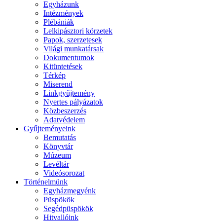
Egyházunk
Intézmények
Plébániák
Lelkipásztori körzetek
Papok, szerzetesek
Világi munkatársak
Dokumentumok
Kitüntetések
Térkép
Miserend
Linkgyűjtemény
Nyertes pályázatok
Közbeszerzés
Adatvédelem
Gyűjteményeink
Bemutatás
Könyvtár
Múzeum
Levéltár
Videósorozat
Történelmünk
Egyházmegyénk
Püspökök
Segédpüspökök
Hitvallóink