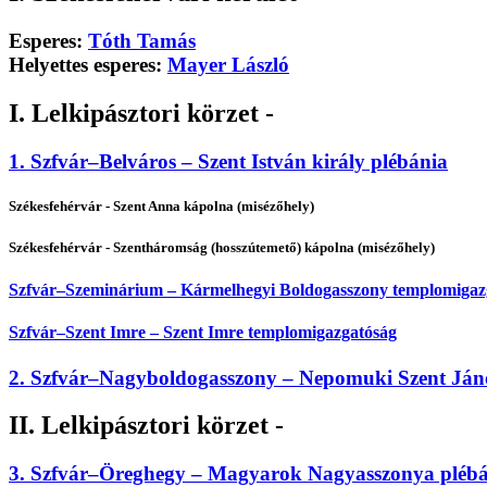
Esperes:
Tóth Tamás
Helyettes esperes:
Mayer László
I. Lelkipásztori körzet -
1. Szfvár–Belváros – Szent István király plébánia
Székesfehérvár - Szent Anna kápolna (misézőhely)
Székesfehérvár - Szentháromság (hosszútemető) kápolna (misézőhely)
Szfvár–Szeminárium – Kármelhegyi Boldogasszony templomigaz
Szfvár–Szent Imre – Szent Imre templomigazgatóság
2. Szfvár–Nagyboldogasszony – Nepomuki Szent Ján
II. Lelkipásztori körzet -
3. Szfvár–Öreghegy – Magyarok Nagyasszonya pléb