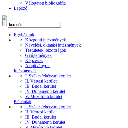
Válogatott bibliográfia
Lapozó
Egyházunk
Központi intézmények
Nevelési, oktatási intézmények
Testületek, bizottságok
Gyűjtemények
Képzések
Alapítványok
Intézmények
I. Székesfehérvári kerület
II. Vértesi kerület
III. Budai kerület
IV. Dunamenti kerület
V. Mezőföldi kerület
Plébániák
I. Székesfehérvári kerület
II. Vértesi kerület
III. Budai kerület
IV. Dunamenti kerület
V. Mezőföldi kerület