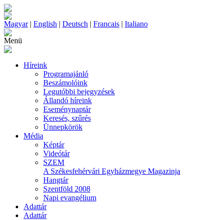
Magyar
|
English
|
Deutsch
|
Francais
|
Italiano
Menü
Híreink
Programajánló
Beszámolóink
Legutóbbi bejegyzések
Állandó híreink
Eseménynaptár
Keresés, szűrés
Ünnepkörök
Média
Képtár
Videótár
SZEM
A Székesfehérvári Egyházmegye Magazinja
Hangtár
Szentföld 2008
Napi evangélium
Adattár
Adattár