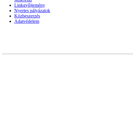
Linkgyűjtemény
Nyertes pályázatok
Közbeszerzés
Adatvédelem