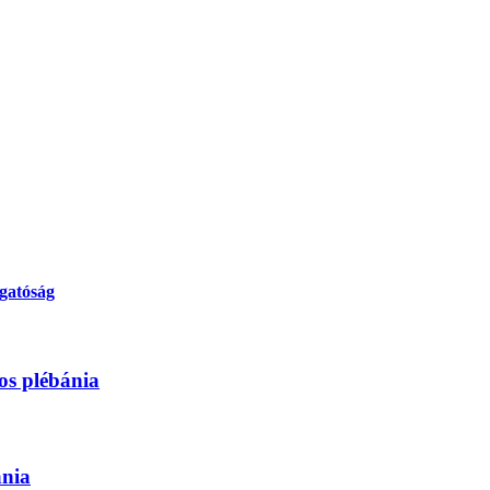
gatóság
os plébánia
ánia