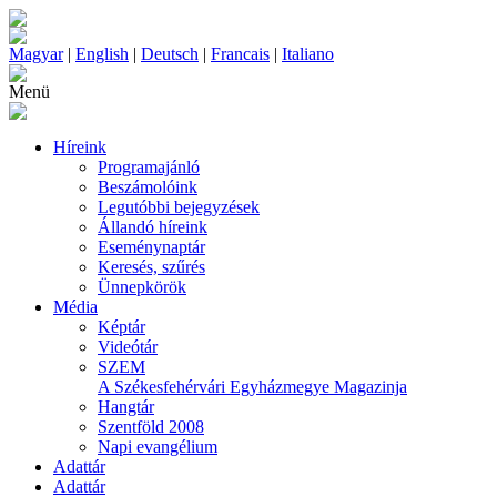
Magyar
|
English
|
Deutsch
|
Francais
|
Italiano
Menü
Híreink
Programajánló
Beszámolóink
Legutóbbi bejegyzések
Állandó híreink
Eseménynaptár
Keresés, szűrés
Ünnepkörök
Média
Képtár
Videótár
SZEM
A Székesfehérvári Egyházmegye Magazinja
Hangtár
Szentföld 2008
Napi evangélium
Adattár
Adattár