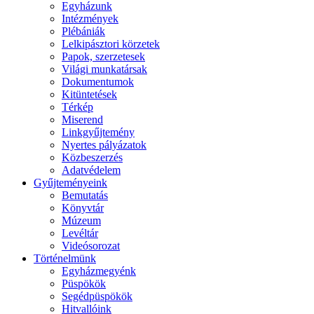
Egyházunk
Intézmények
Plébániák
Lelkipásztori körzetek
Papok, szerzetesek
Világi munkatársak
Dokumentumok
Kitüntetések
Térkép
Miserend
Linkgyűjtemény
Nyertes pályázatok
Közbeszerzés
Adatvédelem
Gyűjteményeink
Bemutatás
Könyvtár
Múzeum
Levéltár
Videósorozat
Történelmünk
Egyházmegyénk
Püspökök
Segédpüspökök
Hitvallóink