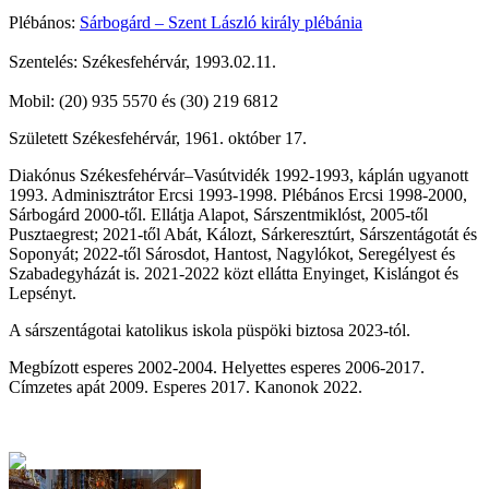
Plébános:
Sárbogárd – Szent László király plébánia
Szentelés: Székesfehérvár, 1993.02.11.
Mobil: (20) 935 5570 és (30) 219 6812
Született Székesfehérvár, 1961. október 17.
Diakónus Székesfehérvár–Vasútvidék 1992-1993, káplán ugyanott
1993. Adminisztrátor Ercsi 1993-1998. Plébános Ercsi 1998-2000,
Sárbogárd 2000-től. Ellátja Alapot, Sárszentmiklóst, 2005-től
Pusztaegrest; 2021-től Abát,
Kálozt,
Sárkeresztúrt, Sárszentágotát és
Soponyát; 2022-től
Sárosdot, Hantost, Nagylókot, Seregélyest és
Szabadegyházát
is. 2021-2022 közt ellátta Enyinget, Kislángot és
Lepsényt
.
A sárszentágotai katolikus iskola püspöki biztosa 2023-tól.
Megbízott esperes 2002-2004. Helyettes esperes 2006-2017.
Címzetes apát 2009. Esperes 2017.
Kanonok 2022.