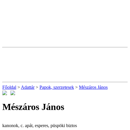
Főoldal
>
Adattár
>
Papok, szerzetesek
>
Mészáros János
Mészáros János
kanonok, c. apát, esperes, püspöki biztos