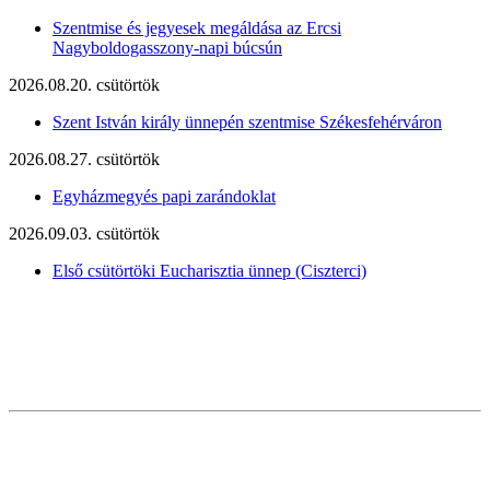
Szentmise és jegyesek megáldása az Ercsi
Nagyboldogasszony-napi búcsún
2026.08.20. csütörtök
Szent István király ünnepén szentmise Székesfehérváron
2026.08.27. csütörtök
Egyházmegyés papi zarándoklat
2026.09.03. csütörtök
Első csütörtöki Eucharisztia ünnep (Ciszterci)