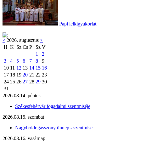
Papi lelkigyakorlat
<
2026. augusztus
>
H
K
Sz
Cs
P
Sz
V
1
2
3
4
5
6
7
8
9
10
11
12
13
14
15
16
17
18
19
20
21
22
23
24
25
26
27
28
29
30
31
2026.08.14. péntek
Székesfehérvár fogadalmi szentmiséje
2026.08.15. szombat
Nagyboldogasszony ünnep - szentmise
2026.08.16. vasárnap