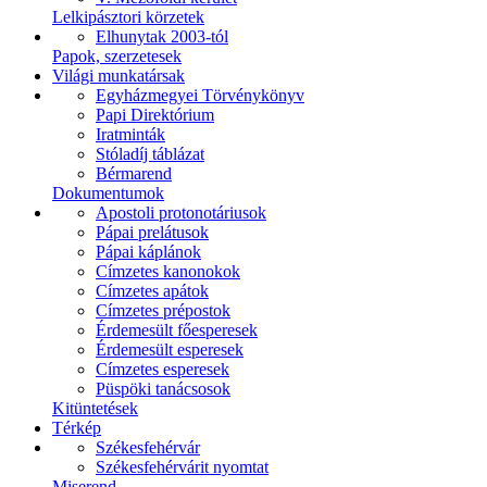
Lelkipásztori körzetek
Elhunytak 2003-tól
Papok, szerzetesek
Világi munkatársak
Egyházmegyei Törvénykönyv
Papi Direktórium
Iratminták
Stóladíj táblázat
Bérmarend
Dokumentumok
Apostoli protonotáriusok
Pápai prelátusok
Pápai káplánok
Címzetes kanonokok
Címzetes apátok
Címzetes prépostok
Érdemesült főesperesek
Érdemesült esperesek
Címzetes esperesek
Püspöki tanácsosok
Kitüntetések
Térkép
Székesfehérvár
Székesfehérvárit nyomtat
Miserend