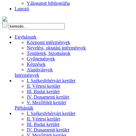
Válogatott bibliográfia
Lapozó
Egyházunk
Központi intézmények
Nevelési, oktatási intézmények
Testületek, bizottságok
Gyűjtemények
Képzések
Alapítványok
Intézmények
I. Székesfehérvári kerület
II. Vértesi kerület
III. Budai kerület
IV. Dunamenti kerület
V. Mezőföldi kerület
Plébániák
I. Székesfehérvári kerület
II. Vértesi kerület
III. Budai kerület
IV. Dunamenti kerület
V. Mezőföldi kerület