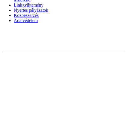
Linkgyűjtemény
Nyertes pályázatok
Közbeszerzés
Adatvédelem