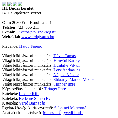
III. Budai kerület
IV. Lelkipásztori körzet
Cím:
2030 Érd, Karolina u. 1.
Telefon:
(23) 365 211
E-mail:
Ujvaros@puspokseg.hu
Weboldal:
www.erdujvaros.hu
Plébános:
Hajdu Ferenc
Világi lelkipásztori munkatárs:
Dávid Tamás
Világi lelkipásztori munkatárs:
Honvári Károly
Világi lelkipásztori munkatárs:
Hunfalvi Viktor
Világi lelkipásztori munkatárs:
Lorx András, dr.
Világi lelkipásztori munkatárs:
Négele Nándor
Világi lelkipásztori munkatárs:
Stibrányi Márton Miklós
Világi lelkipásztori munkatárs:
Tiringer Imre
Képviselőtestületi elnök:
Tiringer Imre
Katekéta:
Lakner Rita
Katekéta:
Réderné Simon Éva
Katekéta:
Varró Barnabás
Egyházközségi karitászvezető:
Stibrányi Mártonné
Adatvédelmi tisztviselő:
Marczali Ügyvédi Iroda