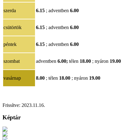
szerda
6.15
; adventben
6.00
csütörtök
6.15
; adventben
6.00
péntek
6.15
; adventben
6.00
szombat
adventben
6.00;
télen
18.00
; nyáron
19.00
vasárnap
8.00
; télen
18.00
; nyáron
19.00
Frissítve:
2023.11.16
.
Képtár