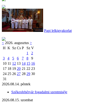
Papi lelkigyakorlat
<
2026. augusztus
>
H
K
Sz
Cs
P
Sz
V
1
2
3
4
5
6
7
8
9
10
11
12
13
14
15
16
17
18
19
20
21
22
23
24
25
26
27
28
29
30
31
2026.08.14. péntek
Székesfehérvár fogadalmi szentmiséje
2026.08.15. szombat