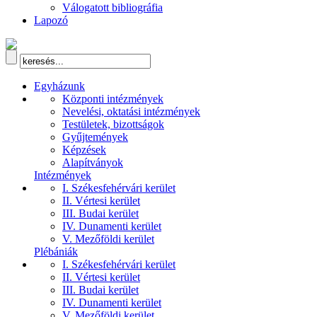
Válogatott bibliográfia
Lapozó
Egyházunk
Központi intézmények
Nevelési, oktatási intézmények
Testületek, bizottságok
Gyűjtemények
Képzések
Alapítványok
Intézmények
I. Székesfehérvári kerület
II. Vértesi kerület
III. Budai kerület
IV. Dunamenti kerület
V. Mezőföldi kerület
Plébániák
I. Székesfehérvári kerület
II. Vértesi kerület
III. Budai kerület
IV. Dunamenti kerület
V. Mezőföldi kerület