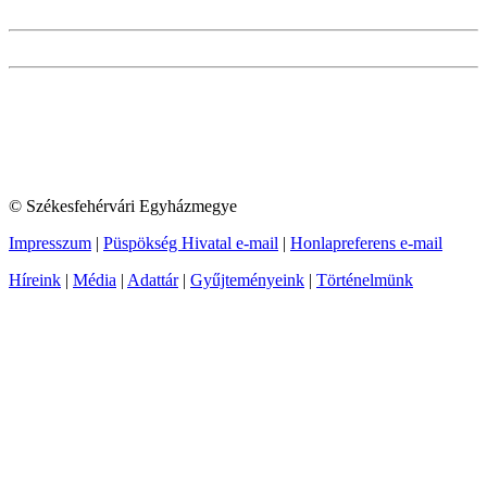
© Székesfehérvári Egyházmegye
Impresszum
|
Püspökség Hivatal e-mail
|
Honlapreferens e-mail
Híreink
|
Média
|
Adattár
|
Gyűjteményeink
|
Történelmünk