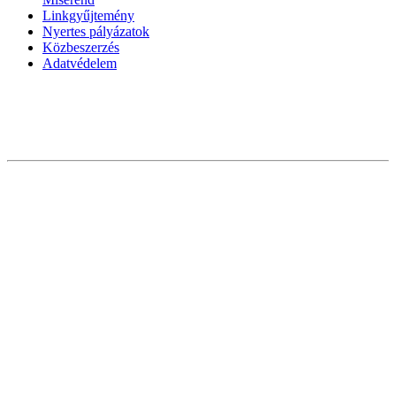
Linkgyűjtemény
Nyertes pályázatok
Közbeszerzés
Adatvédelem