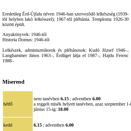
Eredetileg Érd-Újfalu néven 1946-ban szervezõdõ lelkészség (1939-
tõl helyben lakó lelkésszel); 1967-tõl plébánia. Temploma 1926-30
között épült.
Anyakönyvek: 1946-tól
Historia Domus: 1946-tól
Lelkészek, adminisztrátorok és plébánosok: Kudó József 1946–,
Langhammer János 1963–, Érdliget látja el 1987–, Hajdu Ferenc
1988–
Miserend
nem tanévben
6.15
; adventben
6.00
hétfő
a reggeli misék helyett tanévben, azaz szeptember 1-
június 15-ig:
18.00
kedd
6.15
; adventben
6.00