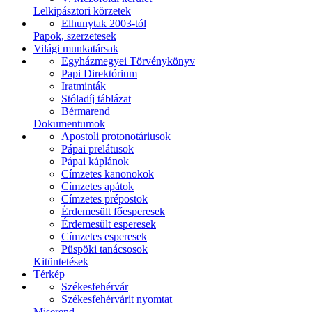
Lelkipásztori körzetek
Elhunytak 2003-tól
Papok, szerzetesek
Világi munkatársak
Egyházmegyei Törvénykönyv
Papi Direktórium
Iratminták
Stóladíj táblázat
Bérmarend
Dokumentumok
Apostoli protonotáriusok
Pápai prelátusok
Pápai káplánok
Címzetes kanonokok
Címzetes apátok
Címzetes prépostok
Érdemesült főesperesek
Érdemesült esperesek
Címzetes esperesek
Püspöki tanácsosok
Kitüntetések
Térkép
Székesfehérvár
Székesfehérvárit nyomtat
Miserend