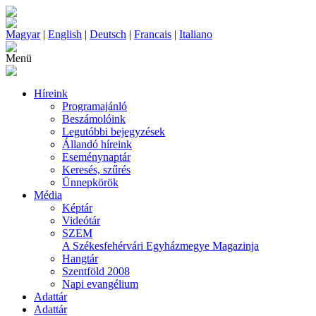
Magyar
|
English
|
Deutsch
|
Francais
|
Italiano
Menü
Híreink
Programajánló
Beszámolóink
Legutóbbi bejegyzések
Állandó híreink
Eseménynaptár
Keresés, szűrés
Ünnepkörök
Média
Képtár
Videótár
SZEM
A Székesfehérvári Egyházmegye Magazinja
Hangtár
Szentföld 2008
Napi evangélium
Adattár
Adattár