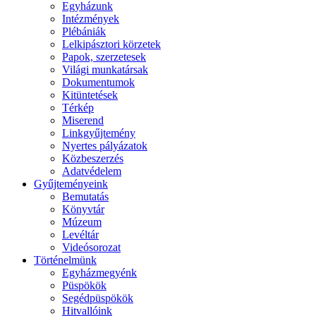
Egyházunk
Intézmények
Plébániák
Lelkipásztori körzetek
Papok, szerzetesek
Világi munkatársak
Dokumentumok
Kitüntetések
Térkép
Miserend
Linkgyűjtemény
Nyertes pályázatok
Közbeszerzés
Adatvédelem
Gyűjteményeink
Bemutatás
Könyvtár
Múzeum
Levéltár
Videósorozat
Történelmünk
Egyházmegyénk
Püspökök
Segédpüspökök
Hitvallóink