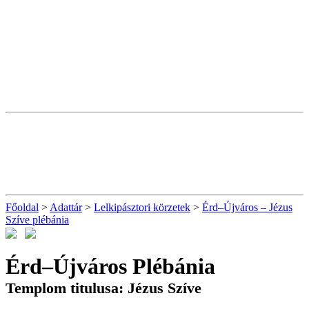
Főoldal
>
Adattár
>
Lelkipásztori körzetek
>
Érd–Újváros – Jézus
Szíve plébánia
Érd–Újváros Plébánia
Templom titulusa: Jézus Szíve