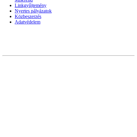
Linkgyűjtemény
Nyertes pályázatok
Közbeszerzés
Adatvédelem