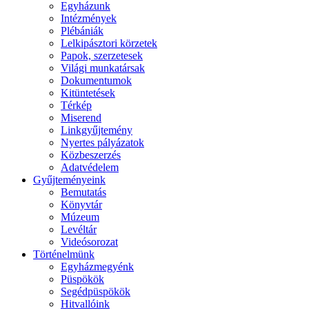
Egyházunk
Intézmények
Plébániák
Lelkipásztori körzetek
Papok, szerzetesek
Világi munkatársak
Dokumentumok
Kitüntetések
Térkép
Miserend
Linkgyűjtemény
Nyertes pályázatok
Közbeszerzés
Adatvédelem
Gyűjteményeink
Bemutatás
Könyvtár
Múzeum
Levéltár
Videósorozat
Történelmünk
Egyházmegyénk
Püspökök
Segédpüspökök
Hitvallóink