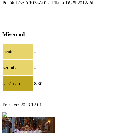
Pollák László 1978-2012. Ellátja Tököl 2012-től.
Miserend
péntek
-
szombat
-
vasárnap
8.30
Frissítve: 202
3.12.01.