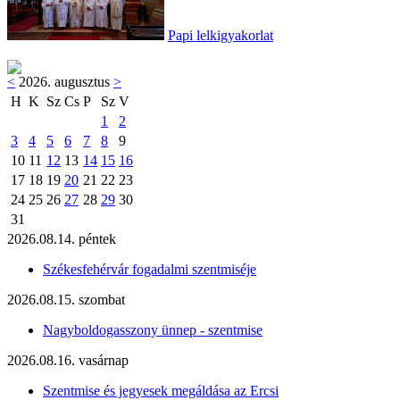
Papi lelkigyakorlat
<
2026. augusztus
>
H
K
Sz
Cs
P
Sz
V
1
2
3
4
5
6
7
8
9
10
11
12
13
14
15
16
17
18
19
20
21
22
23
24
25
26
27
28
29
30
31
2026.08.14. péntek
Székesfehérvár fogadalmi szentmiséje
2026.08.15. szombat
Nagyboldogasszony ünnep - szentmise
2026.08.16. vasárnap
Szentmise és jegyesek megáldása az Ercsi