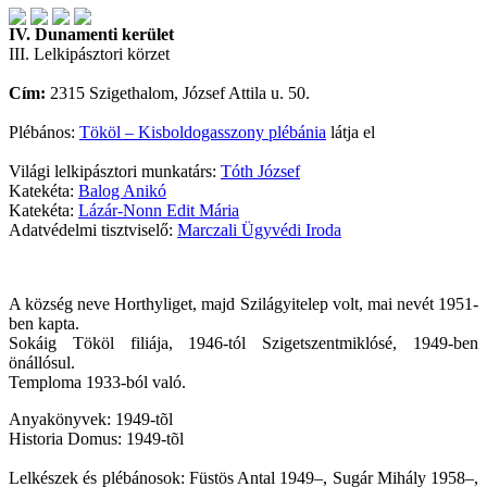
IV. Dunamenti kerület
III. Lelkipásztori körzet
Cím:
2315 Szigethalom, József Attila u. 50.
Plébános:
Tököl – Kisboldogasszony plébánia
látja el
Világi lelkipásztori munkatárs:
Tóth József
Katekéta:
Balog Anikó
Katekéta:
Lázár-Nonn Edit Mária
Adatvédelmi tisztviselő:
Marczali Ügyvédi Iroda
A község neve Horthyliget, majd Szilágyitelep volt, mai nevét 1951-
ben kapta.
Sokáig Tököl filiája, 1946-tól Szigetszentmiklósé, 1949-ben
önállósul.
Temploma 1933-ból való.
Anyakönyvek: 1949-tõl
Historia Domus: 1949-tõl
Lelkészek és plébánosok: Füstös Antal 1949–, Sugár Mihály 1958–,