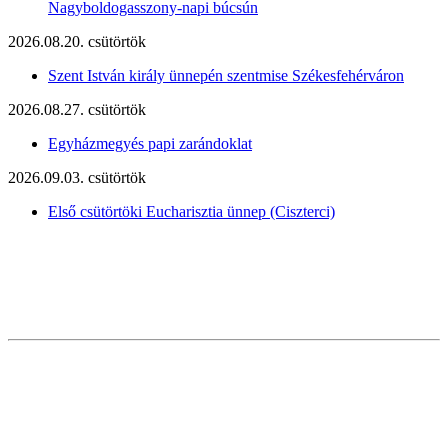
Nagyboldogasszony-napi búcsún
2026.08.20. csütörtök
Szent István király ünnepén szentmise Székesfehérváron
2026.08.27. csütörtök
Egyházmegyés papi zarándoklat
2026.09.03. csütörtök
Első csütörtöki Eucharisztia ünnep (Ciszterci)