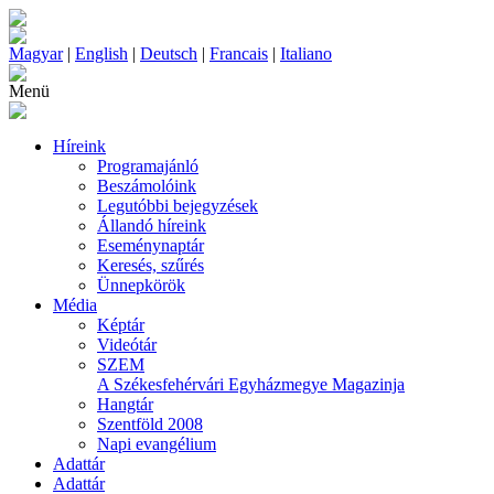
Magyar
|
English
|
Deutsch
|
Francais
|
Italiano
Menü
Híreink
Programajánló
Beszámolóink
Legutóbbi bejegyzések
Állandó híreink
Eseménynaptár
Keresés, szűrés
Ünnepkörök
Média
Képtár
Videótár
SZEM
A Székesfehérvári Egyházmegye Magazinja
Hangtár
Szentföld 2008
Napi evangélium
Adattár
Adattár