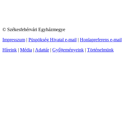
© Székesfehérvári Egyházmegye
Impresszum
|
Püspökség Hivatal e-mail
|
Honlapreferens e-mail
Híreink
|
Média
|
Adattár
|
Gyűjteményeink
|
Történelmünk