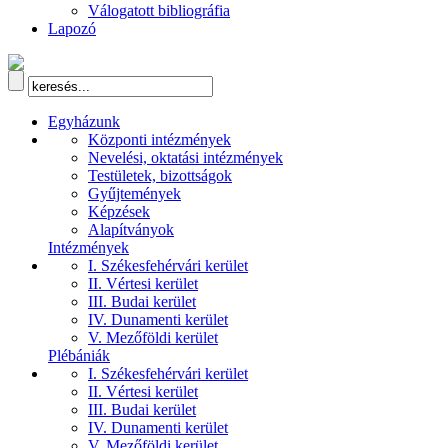
Válogatott bibliográfia
Lapozó
Egyházunk
Központi intézmények
Nevelési, oktatási intézmények
Testületek, bizottságok
Gyűjtemények
Képzések
Alapítványok
Intézmények
I. Székesfehérvári kerület
II. Vértesi kerület
III. Budai kerület
IV. Dunamenti kerület
V. Mezőföldi kerület
Plébániák
I. Székesfehérvári kerület
II. Vértesi kerület
III. Budai kerület
IV. Dunamenti kerület
V. Mezőföldi kerület