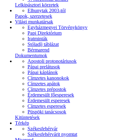
Lelkipásztori körzetek
Elhunytak 2003-tól
Papok, szerzetesek
Világi munkatársak
Egyházmegyei Törvénykönyv
Papi Direktórium
Iratminták
Stóladíj táblázat
Bérmarend
Dokumentumok
Apostoli protonotáriusok
Pápai prelátusok
Pápai káplánok
Címzetes kanonokok
Címzetes apátok
Címzetes prépostok
Érdemesült főesperesek
Érdemesült esperesek
Címzetes esperesek
Püspöki tanácsosok
Kitüntetések
Térkép
Székesfehérvár
Székesfehérvárit nyomtat
Miserend