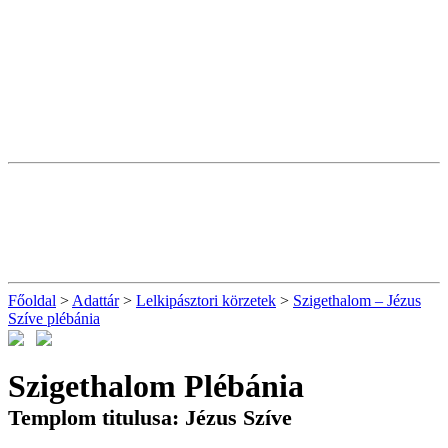
Főoldal
>
Adattár
>
Lelkipásztori körzetek
>
Szigethalom – Jézus
Szíve plébánia
Szigethalom Plébánia
Templom titulusa: Jézus Szíve