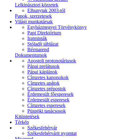
Lelkipásztori körzetek
Elhunytak 2003-tól
Papok, szerzetesek
Világi munkatársak
Egyházmegyei Törvénykönyv
Papi Direktórium
Iratminták
Stóladíj táblázat
Bérmarend
Dokumentumok
Apostoli protonotáriusok
Pápai prelátusok
Pápai káplánok
Címzetes kanonokok
Címzetes apátok
Címzetes prépostok
Érdemesült főesperesek
Érdemesült esperesek
Címzetes esperesek
Püspöki tanácsosok
Kitüntetések
Térkép
Székesfehérvár
Székesfehérvárit nyomtat
Miserend