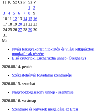
H
K
Sz
Cs
P
Sz
V
1
2
3
4
5
6
7
8
9
10
11
12
13
14
15
16
17
18
19
20
21
22
23
24
25
26
27
28
29
30
31
Ma
Nyári lelkigyakorlat hitoktatók és világi lelkipásztori
munkatársak részére
Első csütörtöki Eucharisztia ünnep (Öreghegy)
2026.08.14. péntek
Székesfehérvár fogadalmi szentmiséje
2026.08.15. szombat
Nagyboldogasszony ünnep - szentmise
2026.08.16. vasárnap
Szentmise és jegyesek megáldása az Ercsi