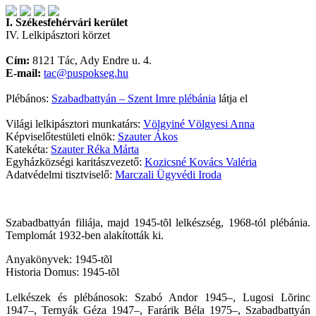
I. Székesfehérvári kerület
IV. Lelkipásztori körzet
Cím:
8121 Tác, Ady Endre u. 4.
E-mail:
tac@puspokseg.hu
Plébános:
Szabadbattyán – Szent Imre plébánia
látja el
Világi lelkipásztori munkatárs:
Völgyiné Völgyesi Anna
Képviselőtestületi elnök:
Szauter Ákos
Katekéta:
Szauter Réka Márta
Egyházközségi karitászvezető:
Kozicsné Kovács Valéria
Adatvédelmi tisztviselő:
Marczali Ügyvédi Iroda
Szabadbattyán filiája, majd 1945-tõl lelkészség, 1968-tól plébánia.
Templomát 1932-ben alakították ki.
Anyakönyvek: 1945-tõl
Historia Domus: 1945-tõl
Lelkészek és plébánosok: Szabó Andor 1945–, Lugosi Lõrinc
1947–, Ternyák Géza 1947–, Farárik Béla 1975–, Szabadbattyán