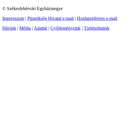
© Székesfehérvári Egyházmegye
Impresszum
|
Püspökség Hivatal e-mail
|
Honlapreferens e-mail
Híreink
|
Média
|
Adattár
|
Gyűjteményeink
|
Történelmünk