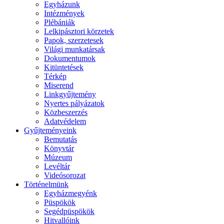
Egyházunk
Intézmények
Plébániák
Lelkipásztori körzetek
Papok, szerzetesek
Világi munkatársak
Dokumentumok
Kitüntetések
Térkép
Miserend
Linkgyűjtemény
Nyertes pályázatok
Közbeszerzés
Adatvédelem
Gyűjteményeink
Bemutatás
Könyvtár
Múzeum
Levéltár
Videósorozat
Történelmünk
Egyházmegyénk
Püspökök
Segédpüspökök
Hitvallóink