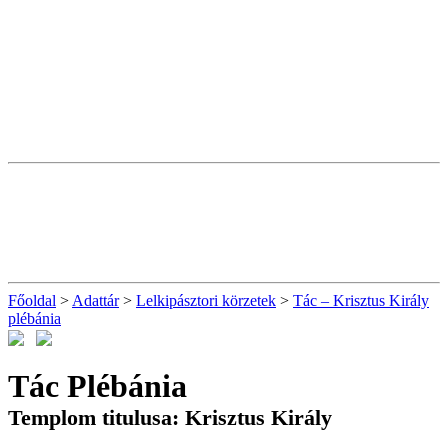
Főoldal
>
Adattár
>
Lelkipásztori körzetek
>
Tác – Krisztus Király
plébánia
Tác Plébánia
Templom titulusa: Krisztus Király