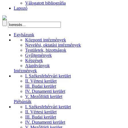
Válogatott bibliográfia
Lapozó
Egyházunk
Központi intézmények
Nevelési, oktatási intézmények
Testületek, bizottságok
Gyűjtemények
Képzések
Alapítványok
Intézmények
I. Székesfehérvári kerület
II. Vértesi kerület
III. Budai kerület
IV. Dunamenti kerület
V. Mezőföldi kerület
Plébániák
I. Székesfehérvári kerület
II. Vértesi kerület
III. Budai kerület
IV. Dunamenti kerület
V. Mezőföldi kerület