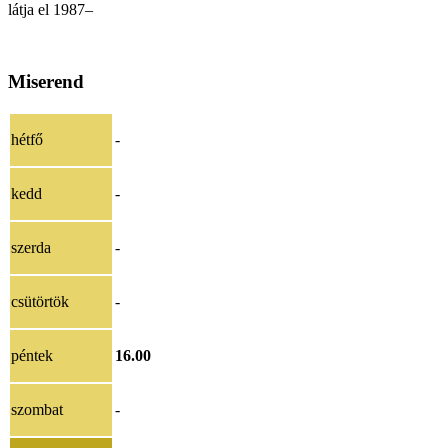
látja el 1987–
Miserend
hétfő
-
kedd
-
szerda
-
csütörtök
-
péntek
16.00
szombat
-