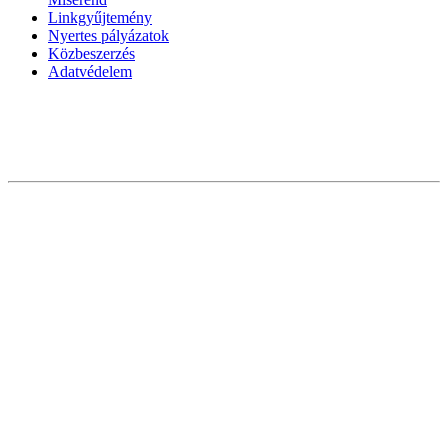
Linkgyűjtemény
Nyertes pályázatok
Közbeszerzés
Adatvédelem