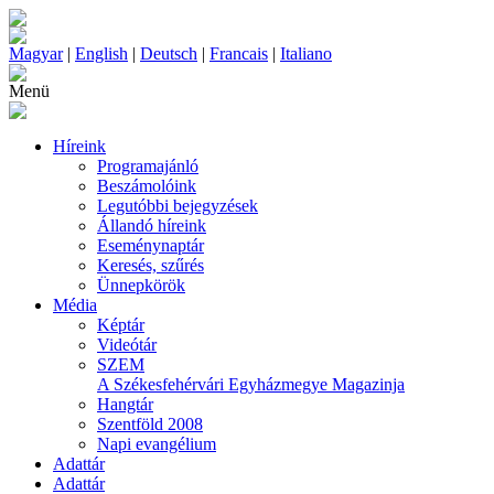
Magyar
|
English
|
Deutsch
|
Francais
|
Italiano
Menü
Híreink
Programajánló
Beszámolóink
Legutóbbi bejegyzések
Állandó híreink
Eseménynaptár
Keresés, szűrés
Ünnepkörök
Média
Képtár
Videótár
SZEM
A Székesfehérvári Egyházmegye Magazinja
Hangtár
Szentföld 2008
Napi evangélium
Adattár
Adattár