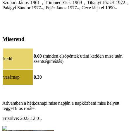
Szopori János 1961–, Trimmer Elek 1969–, Tihanyi József 1972–,
Palágyi Sándor 1977–, Fejér János 1977–, Cece látja el 1990–
Miserend
8.00
(minden elsőpéntek utáni kedden mise után
kedd
szentségimádás)
vasárnap
8.30
Adventben a hétköznapi mise napján a napközbeni mise helyett
reggel 6-os roráté.
Frissítve:
202
3.12.01
.