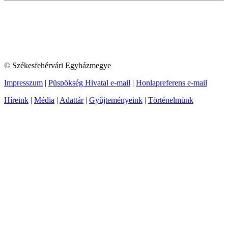
© Székesfehérvári Egyházmegye
Impresszum
|
Püspökség Hivatal e-mail
|
Honlapreferens e-mail
Híreink
|
Média
|
Adattár
|
Gyűjteményeink
|
Történelmünk