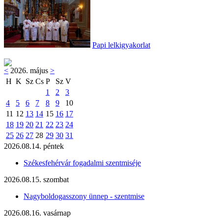
Papi lelkigyakorlat
<
2026. május
>
H
K
Sz
Cs
P
Sz
V
1
2
3
4
5
6
7
8
9
10
11
12
13
14
15
16
17
18
19
20
21
22
23
24
25
26
27
28
29
30
31
2026.08.14. péntek
Székesfehérvár fogadalmi szentmiséje
2026.08.15. szombat
Nagyboldogasszony ünnep - szentmise
2026.08.16. vasárnap