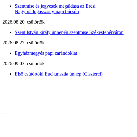
Szentmise és jegyesek megáldása az Ercsi
Nagyboldogasszony-napi búcsún
2026.08.20. csütörtök
Szent István király ünnepén szentmise Székesfehérváron
2026.08.27. csütörtök
Egyházmegyés papi zarándoklat
2026.09.03. csütörtök
Első csütörtöki Eucharisztia ünnep (Ciszterci)