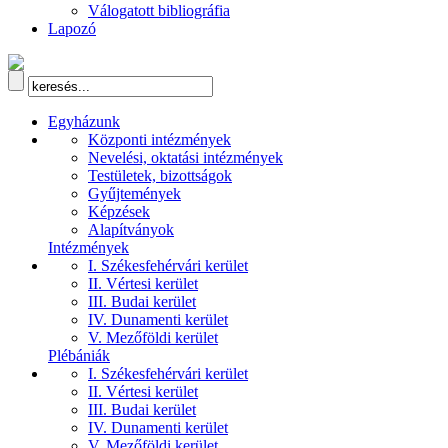
Válogatott bibliográfia
Lapozó
Egyházunk
Központi intézmények
Nevelési, oktatási intézmények
Testületek, bizottságok
Gyűjtemények
Képzések
Alapítványok
Intézmények
I. Székesfehérvári kerület
II. Vértesi kerület
III. Budai kerület
IV. Dunamenti kerület
V. Mezőföldi kerület
Plébániák
I. Székesfehérvári kerület
II. Vértesi kerület
III. Budai kerület
IV. Dunamenti kerület
V. Mezőföldi kerület