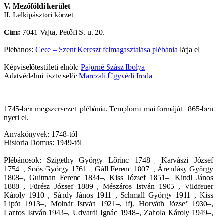
V. Mezőföldi kerület
II. Lelkipásztori körzet
Cím:
7041 Vajta, Petőfi S. u. 20.
Plébános:
Cece – Szent Kereszt felmagasztalása plébánia
látja el
Képviselőtestületi elnök:
Pajorné Szász Ibolya
Adatvédelmi tisztviselő:
Marczali Ügyvédi Iroda
1745-ben megszervezett plébánia. Temploma mai formáját 1865-ben
nyeri el.
Anyakönyvek: 1748-tól
Historia Domus: 1949-tõl
Plébánosok: Szigethy György Lõrinc 1748–, Karvászi József
1754–, Soós György 1761–, Gáll Ferenc 1807–, Árendásy György
1808–, Guitman Ferenc 1834–, Kiss József 1851–, Kindl János
1888–, Fürész József 1889–, Mészáros István 1905–, Vildfeuer
Károly 1910–, Sándy János 1911–, Schmall György 1911–, Kiss
Lipót 1913–, Molnár István 1921–, ifj. Horváth József 1930–,
Lantos István 1943–, Udvardi Ignác 1948–, Zahola Károly 1949–,