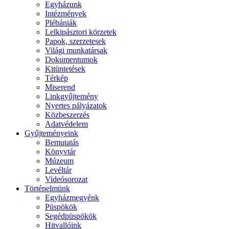
Egyházunk
Intézmények
Plébániák
Lelkipásztori körzetek
Papok, szerzetesek
Világi munkatársak
Dokumentumok
Kitüntetések
Térkép
Miserend
Linkgyűjtemény
Nyertes pályázatok
Közbeszerzés
Adatvédelem
Gyűjteményeink
Bemutatás
Könyvtár
Múzeum
Levéltár
Videósorozat
Történelmünk
Egyházmegyénk
Püspökök
Segédpüspökök
Hitvallóink