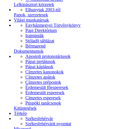
Lelkipásztori körzetek
Elhunytak 2003-tól
Papok, szerzetesek
Világi munkatársak
Egyházmegyei Törvénykönyv
Papi Direktórium
Iratminták
Stóladíj táblázat
Bérmarend
Dokumentumok
Apostoli protonotáriusok
Pápai prelátusok
Pápai káplánok
Címzetes kanonokok
Címzetes apátok
Címzetes prépostok
Érdemesült főesperesek
Érdemesült esperesek
Címzetes esperesek
Püspöki tanácsosok
Kitüntetések
Térkép
Székesfehérvár
Székesfehérvárit nyomtat
Miserend