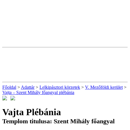
Főoldal
>
Adattár
>
Lelkipásztori körzetek
>
V. Mezőföldi kerület
>
Vajta – Szent Mihály főangyal plébánia
Vajta Plébánia
Templom titulusa: Szent Mihály főangyal