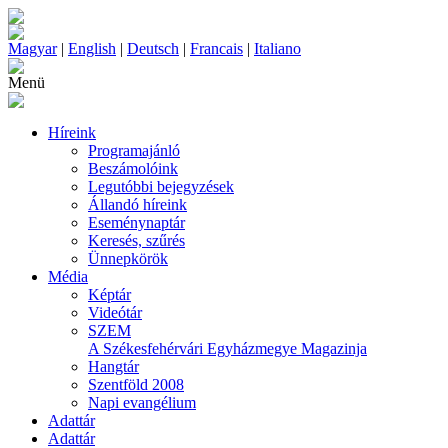
Magyar
|
English
|
Deutsch
|
Francais
|
Italiano
Menü
Híreink
Programajánló
Beszámolóink
Legutóbbi bejegyzések
Állandó híreink
Eseménynaptár
Keresés, szűrés
Ünnepkörök
Média
Képtár
Videótár
SZEM
A Székesfehérvári Egyházmegye Magazinja
Hangtár
Szentföld 2008
Napi evangélium
Adattár
Adattár