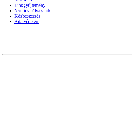
Linkgyűjtemény
Nyertes pályázatok
Közbeszerzés
Adatvédelem