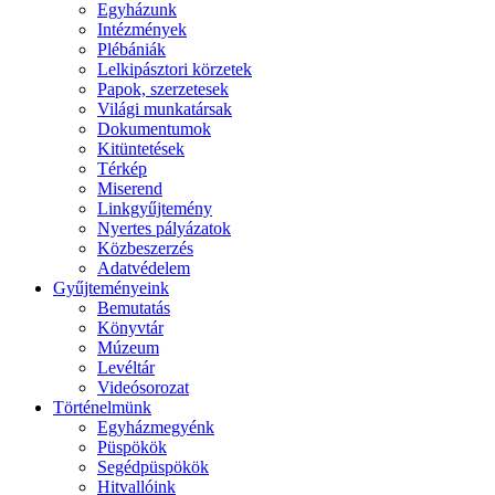
Egyházunk
Intézmények
Plébániák
Lelkipásztori körzetek
Papok, szerzetesek
Világi munkatársak
Dokumentumok
Kitüntetések
Térkép
Miserend
Linkgyűjtemény
Nyertes pályázatok
Közbeszerzés
Adatvédelem
Gyűjteményeink
Bemutatás
Könyvtár
Múzeum
Levéltár
Videósorozat
Történelmünk
Egyházmegyénk
Püspökök
Segédpüspökök
Hitvallóink