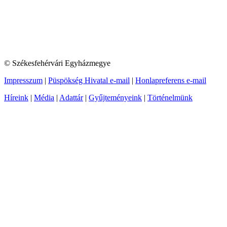
© Székesfehérvári Egyházmegye
Impresszum
|
Püspökség Hivatal e-mail
|
Honlapreferens e-mail
Híreink
|
Média
|
Adattár
|
Gyűjteményeink
|
Történelmünk