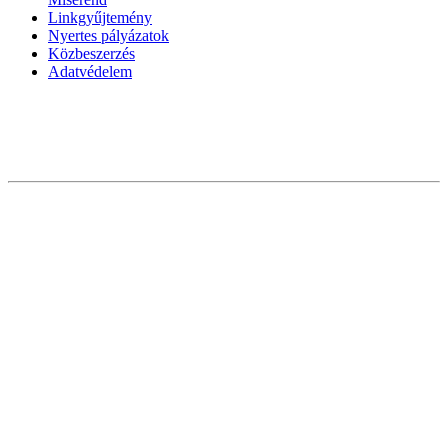
Linkgyűjtemény
Nyertes pályázatok
Közbeszerzés
Adatvédelem