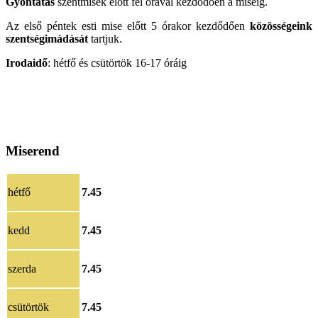
Gyóntatás
szentmisék előtt fél órával kezdődően a miséig.
Az első péntek esti mise előtt 5 órakor kezdődően
közösségeink
szentségimádását
tartjuk.
Irodaidő
: hétfő és csütörtök 16-17 óráig
Miserend
hétfő
7.45
kedd
7.45
szerda
7.45
csütörtök
7.45