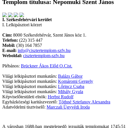
Templom titulusa: Nepomuki Szent János
I. Székesfehérvári kerület
I. Lelkipásztori körzet
Cím:
8000 Székesfehérvár, Szent János köz 1.
Telefon:
(22) 315 447
Mobil:
(30) 164 7857
E-mail:
info@cisztertemplom-szfv.hu
Weboldal:
cisztertemplom-szfv.hu
Plébános:
Brückner Ákos Előd O.Cist.
Világi lelkipásztori munkatárs:
Balázs Gábor
Világi lelkipásztori munkatárs:
Komáromi Gergely
Világi lelkipásztori munkatárs:
Lőrincz Csaba
Világi lelkipásztori munkatárs:
Mihály Gyula
Képviselőtestületi elnök:
Herbst Rudolf
Egyházközségi karitászvezető:
Tóthné Sztefanov Alexandra
Adatvédelmi tisztviselő:
Marczali Ügyvédi Iroda
A városban 1688-ban megtelepedõ jezsuiták templomukat 1745-51