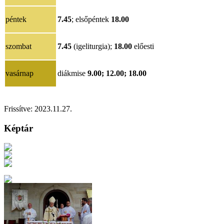
péntek
7.45
; elsőpéntek
18.00
szombat
7.45
(igeliturgia);
18.00
előesti
vasárnap
diákmise
9.00; 12.00; 18.00
Frissítve: 2023.11.27.
Képtár