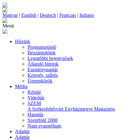
Magyar
|
English
|
Deutsch
|
Francais
|
Italiano
Menü
Híreink
Programajánló
Beszámolóink
Legutóbbi bejegyzések
Állandó híreink
Eseménynaptár
Keresés, szűrés
Ünnepkörök
Média
Képtár
Videótár
SZEM
A Székesfehérvári Egyházmegye Magazinja
Hangtár
Szentföld 2008
Napi evangélium
Adattár
Adattár