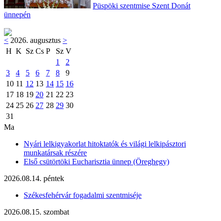
Püspöki szentmise Szent Donát
ünnepén
<
2026. augusztus
>
H
K
Sz
Cs
P
Sz
V
1
2
3
4
5
6
7
8
9
10
11
12
13
14
15
16
17
18
19
20
21
22
23
24
25
26
27
28
29
30
31
Ma
Nyári lelkigyakorlat hitoktatók és világi lelkipásztori
munkatársak részére
Első csütörtöki Eucharisztia ünnep (Öreghegy)
2026.08.14. péntek
Székesfehérvár fogadalmi szentmiséje
2026.08.15. szombat