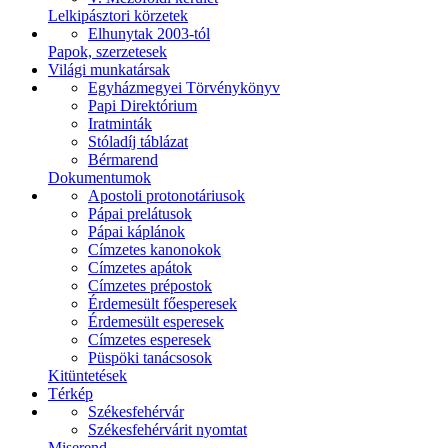
Lelkipásztori körzetek
Elhunytak 2003-tól
Papok, szerzetesek
Világi munkatársak
Egyházmegyei Törvénykönyv
Papi Direktórium
Iratminták
Stóladíj táblázat
Bérmarend
Dokumentumok
Apostoli protonotáriusok
Pápai prelátusok
Pápai káplánok
Címzetes kanonokok
Címzetes apátok
Címzetes prépostok
Érdemesült főesperesek
Érdemesült esperesek
Címzetes esperesek
Püspöki tanácsosok
Kitüntetések
Térkép
Székesfehérvár
Székesfehérvárit nyomtat
Miserend