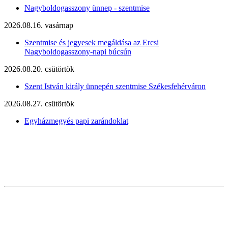
Nagyboldogasszony ünnep - szentmise
2026.08.16. vasárnap
Szentmise és jegyesek megáldása az Ercsi
Nagyboldogasszony-napi búcsún
2026.08.20. csütörtök
Szent István király ünnepén szentmise Székesfehérváron
2026.08.27. csütörtök
Egyházmegyés papi zarándoklat