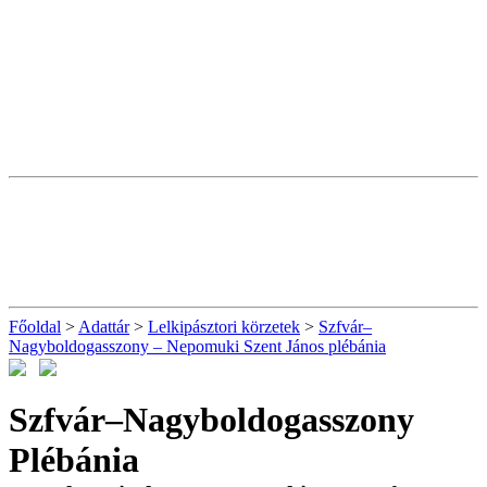
Főoldal
>
Adattár
>
Lelkipásztori körzetek
>
Szfvár–
Nagyboldogasszony – Nepomuki Szent János plébánia
Szfvár–Nagyboldogasszony
Plébánia