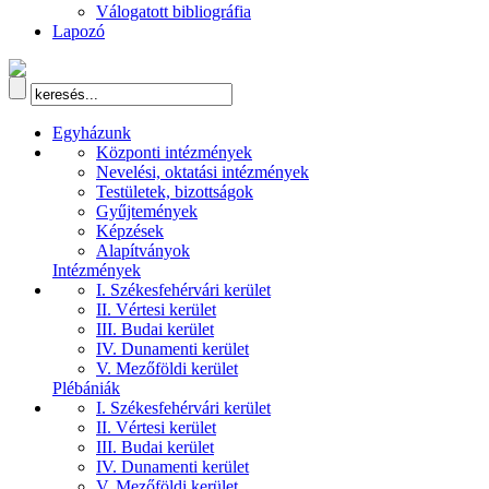
Válogatott bibliográfia
Lapozó
Egyházunk
Központi intézmények
Nevelési, oktatási intézmények
Testületek, bizottságok
Gyűjtemények
Képzések
Alapítványok
Intézmények
I. Székesfehérvári kerület
II. Vértesi kerület
III. Budai kerület
IV. Dunamenti kerület
V. Mezőföldi kerület
Plébániák
I. Székesfehérvári kerület
II. Vértesi kerület
III. Budai kerület
IV. Dunamenti kerület
V. Mezőföldi kerület