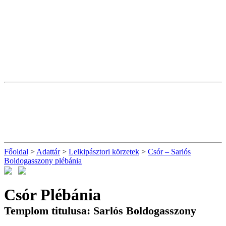
Főoldal
>
Adattár
>
Lelkipásztori körzetek
>
Csór – Sarlós
Boldogasszony plébánia
Csór Plébánia
Templom titulusa: Sarlós Boldogasszony