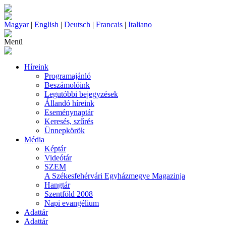
Magyar
|
English
|
Deutsch
|
Francais
|
Italiano
Menü
Híreink
Programajánló
Beszámolóink
Legutóbbi bejegyzések
Állandó híreink
Eseménynaptár
Keresés, szűrés
Ünnepkörök
Média
Képtár
Videótár
SZEM
A Székesfehérvári Egyházmegye Magazinja
Hangtár
Szentföld 2008
Napi evangélium
Adattár
Adattár