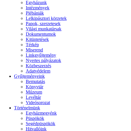
Egyházunk
Intézmények
Plébániák
Lelkipásztori körzetek
Papok, szerzetesek
Világi munkatársak
Dokumentumok
Kitüntetések
Térkép
Miserend
Linkgyűjtemény
Nyertes pályázatok
Közbeszerzés
Adatvédelem
Gyűjteményeink
Bemutatás
Könyvtár
Múzeum
Levéltár
Videósorozat
Történelmünk
Egyházmegyénk
Püspökök
Segédpüspökök
Hitvallóink