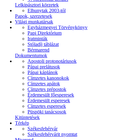
Lelkipásztori körzetek
Elhunytak 2003-tól
Papok, szerzetesek
Világi munkatársak
Egyházmegyei Törvénykönyv
Papi Direktórium
Iratminták
Stóladíj táblázat
Bérmarend
Dokumentumok
Apostoli protonotáriusok
Pápai prelátusok
Pápai káplánok
Címzetes kanonokok
Címzetes apátok
Címzetes prépostok
Érdemesült főesperesek
Érdemesült esperesek
Címzetes esperesek
Püspöki tanácsosok
Kitüntetések
Térkép
Székesfehérvár
Székesfehérvárit nyomtat
Miserend