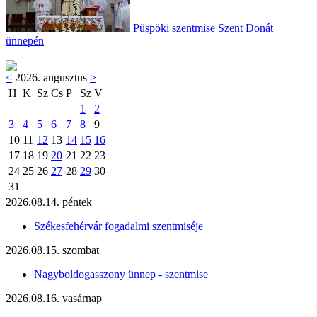
Püspöki szentmise Szent Donát
ünnepén
<
2026. augusztus
>
H
K
Sz
Cs
P
Sz
V
1
2
3
4
5
6
7
8
9
10
11
12
13
14
15
16
17
18
19
20
21
22
23
24
25
26
27
28
29
30
31
2026.08.14. péntek
Székesfehérvár fogadalmi szentmiséje
2026.08.15. szombat
Nagyboldogasszony ünnep - szentmise
2026.08.16. vasárnap