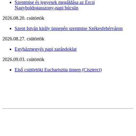
Szentmise és jegyesek megáldása az Ercsi
Nagyboldogasszony-napi búcsún
2026.08.20. csütörtök
Szent István király ünnepén szentmise Székesfehérváron
2026.08.27. csütörtök
Egyházmegyés papi zarándoklat
2026.09.03. csütörtök
Első csütörtöki Eucharisztia ünnep (Ciszterci)