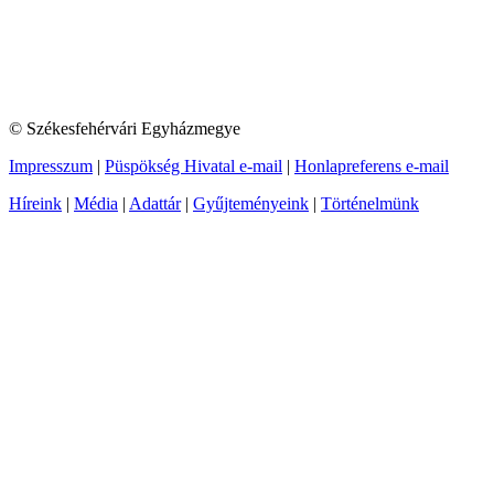
© Székesfehérvári Egyházmegye
Impresszum
|
Püspökség Hivatal e-mail
|
Honlapreferens e-mail
Híreink
|
Média
|
Adattár
|
Gyűjteményeink
|
Történelmünk