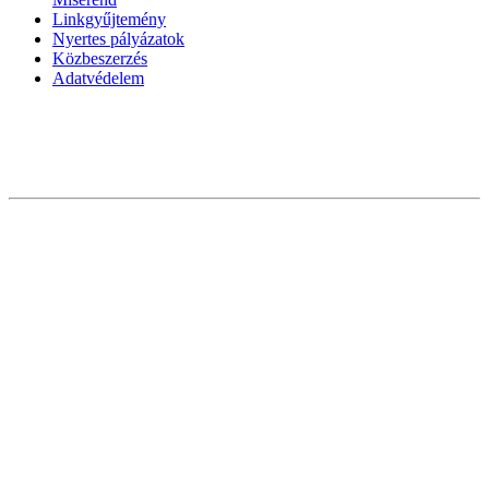
Linkgyűjtemény
Nyertes pályázatok
Közbeszerzés
Adatvédelem