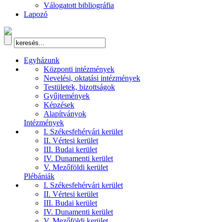
Válogatott bibliográfia
Lapozó
Egyházunk
Központi intézmények
Nevelési, oktatási intézmények
Testületek, bizottságok
Gyűjtemények
Képzések
Alapítványok
Intézmények
I. Székesfehérvári kerület
II. Vértesi kerület
III. Budai kerület
IV. Dunamenti kerület
V. Mezőföldi kerület
Plébániák
I. Székesfehérvári kerület
II. Vértesi kerület
III. Budai kerület
IV. Dunamenti kerület
V. Mezőföldi kerület