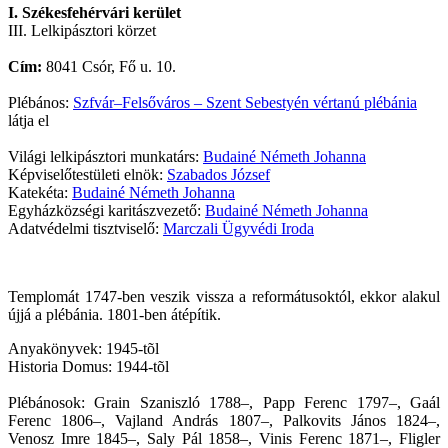
I. Székesfehérvári kerület
III. Lelkipásztori körzet
Cím:
8041 Csór, Fő u. 10.
Plébános:
Szfvár–Felsőváros – Szent Sebestyén vértanú plébánia
látja el
Világi lelkipásztori munkatárs:
Budainé Németh Johanna
Képviselőtestületi elnök:
Szabados József
Katekéta:
Budainé Németh Johanna
Egyházközségi karitászvezető:
Budainé Németh Johanna
Adatvédelmi tisztviselő:
Marczali Ügyvédi Iroda
Templomát 1747-ben veszik vissza a reformátusoktól, ekkor alakul
újjá a plébánia. 1801-ben átépítik.
Anyakönyvek: 1945-tõl
Historia Domus: 1944-tõl
Plébánosok: Grain Szaniszló 1788–, Papp Ferenc 1797–, Gaál
Ferenc 1806–, Vajland András 1807–, Palkovits János 1824–,
Venosz Imre 1845–, Saly Pál 1858–, Vinis Ferenc 1871–, Fligler