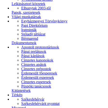
Lelkipásztori körzetek
Elhunytak 2003-tól
Papok, szerzetesek
Világi munkatársak
Egyházmegyei Törvénykönyv
Papi Direktórium
Iratminták
Stóladíj táblázat
Bérmarend
Dokumentumok
Apostoli protonotáriusok
Pápai prelátusok
Pápai káplánok
Címzetes kanonokok
Címzetes apátok
Címzetes prépostok
Érdemesült főesperesek
Érdemesült esperesek
Címzetes esperesek
Püspöki tanácsosok
Kitüntetések
Térkép
Székesfehérvár
Székesfehérvárit nyomtat
Miserend