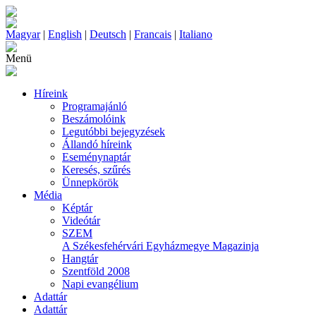
Magyar
|
English
|
Deutsch
|
Francais
|
Italiano
Menü
Híreink
Programajánló
Beszámolóink
Legutóbbi bejegyzések
Állandó híreink
Eseménynaptár
Keresés, szűrés
Ünnepkörök
Média
Képtár
Videótár
SZEM
A Székesfehérvári Egyházmegye Magazinja
Hangtár
Szentföld 2008
Napi evangélium
Adattár
Adattár