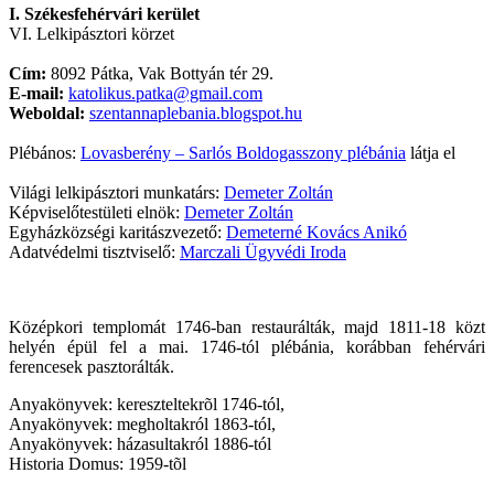
I. Székesfehérvári kerület
VI. Lelkipásztori körzet
Cím:
8092 Pátka, Vak Bottyán tér 29.
E-mail:
katolikus.patka@gmail.com
Weboldal:
szentannaplebania.blogspot.hu
Plébános:
Lovasberény – Sarlós Boldogasszony plébánia
látja el
Világi lelkipásztori munkatárs:
Demeter Zoltán
Képviselőtestületi elnök:
Demeter Zoltán
Egyházközségi karitászvezető:
Demeterné Kovács Anikó
Adatvédelmi tisztviselő:
Marczali Ügyvédi Iroda
Középkori templomát 1746-ban restaurálták, majd 1811-18 közt
helyén épül fel a mai. 1746-tól plébánia, korábban fehérvári
ferencesek pasztorálták.
Anyakönyvek: kereszteltekrõl 1746-tól,
Anyakönyvek: megholtakról 1863-tól,
Anyakönyvek: házasultakról 1886-tól
Historia Domus: 1959-tõl