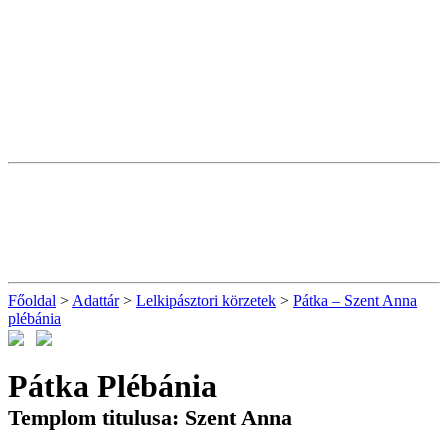
Főoldal
>
Adattár
>
Lelkipásztori körzetek
>
Pátka – Szent Anna
plébánia
Pátka Plébánia
Templom titulusa: Szent Anna