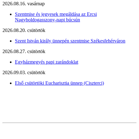
2026.08.16. vasárnap
Szentmise és jegyesek megáldása az Ercsi
Nagyboldogasszony-napi búcsún
2026.08.20. csütörtök
Szent István király ünnepén szentmise Székesfehérváron
2026.08.27. csütörtök
Egyházmegyés papi zarándoklat
2026.09.03. csütörtök
Első csütörtöki Eucharisztia ünnep (Ciszterci)