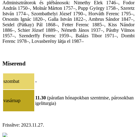
Adminisztrátorok és plébánosok: Nimethy Elek 1746–, Fodor
András 1750–, Molnár Márton 1757–, Pupp György 1758–, Szeretz
István 1774–, Szombathelyi József 1790–, Horváth Ferenc 1795–,
Orsonits Ignác 1820–, Galla István 1822–, Ambrus Sándor 1847–,
Seidel (Pátkay) Pál 1868–, Fetter Ferenc 1885–, Kiss Nándor
1886–, Schier József 1889–, Németh János 1937–, Pásthy Vilmos
1957–, Szenderffy Ferenc 1959–, Balázs Tibor 1971–, Dombi
Ferenc 1978–, Lovasberény látja el 1987–
Miserend
szombat
-
11.30
(páratlan hónapokban szentmise, párosokban
vasárnap
igeliturgia)
Frissítve:
2023.11.27.