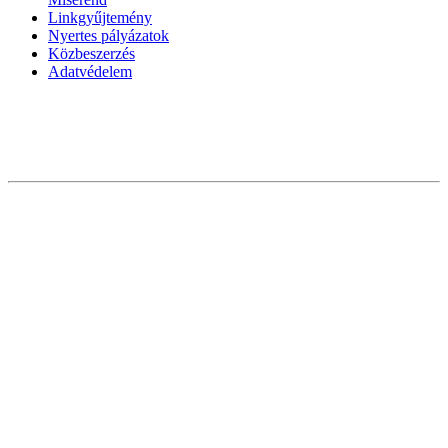
Linkgyűjtemény
Nyertes pályázatok
Közbeszerzés
Adatvédelem