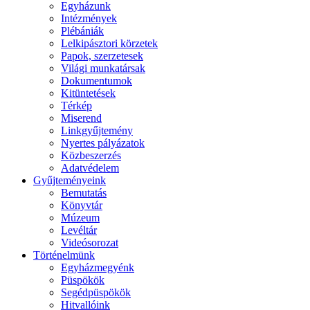
Egyházunk
Intézmények
Plébániák
Lelkipásztori körzetek
Papok, szerzetesek
Világi munkatársak
Dokumentumok
Kitüntetések
Térkép
Miserend
Linkgyűjtemény
Nyertes pályázatok
Közbeszerzés
Adatvédelem
Gyűjteményeink
Bemutatás
Könyvtár
Múzeum
Levéltár
Videósorozat
Történelmünk
Egyházmegyénk
Püspökök
Segédpüspökök
Hitvallóink