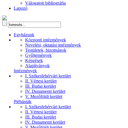
Válogatott bibliográfia
Lapozó
Egyházunk
Központi intézmények
Nevelési, oktatási intézmények
Testületek, bizottságok
Gyűjtemények
Képzések
Alapítványok
Intézmények
I. Székesfehérvári kerület
II. Vértesi kerület
III. Budai kerület
IV. Dunamenti kerület
V. Mezőföldi kerület
Plébániák
I. Székesfehérvári kerület
II. Vértesi kerület
III. Budai kerület
IV. Dunamenti kerület
V. Mezőföldi kerület