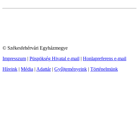
© Székesfehérvári Egyházmegye
Impresszum
|
Püspökség Hivatal e-mail
|
Honlapreferens e-mail
Híreink
|
Média
|
Adattár
|
Gyűjteményeink
|
Történelmünk