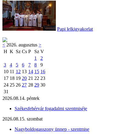
Papi lelkigyakorlat
<
2026. augusztus
>
H
K
Sz
Cs
P
Sz
V
1
2
3
4
5
6
7
8
9
10
11
12
13
14
15
16
17
18
19
20
21
22
23
24
25
26
27
28
29
30
31
2026.08.14. péntek
Székesfehérvár fogadalmi szentmiséje
2026.08.15. szombat
Nagyboldogasszony ünnep - szentmise