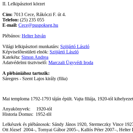
II. Lelkipásztori körzet
Cím:
7013 Cece, Rákóczi F. út 4.
Telefon:
(25) 235 055
E-mail:
Cece@puspokseg.hu
Plébános:
Helter István
Világi lelkipásztori munkatárs:
Szijjártó László
Képviselőtestületi elnök:
Szijjártó László
Katekéta:
Simon Andrea
Adatvédelmi tisztviselő:
Marczali Ügyvédi Iroda
A plébániához tartozik:
Sáregres - Szent Lajos király (filia)
Mai temploma 1792-1793 táján épült. Vajta filiája, 1920-tól kihelyezet
Anyakönyvek: 1920-tól
Historia Domus: 1952-tõl
Lelkészek és plébánosok: Sándy János 1920, Stermeczky Vince 19
Ott József 2004–, Tornyai Gábor 2005–, Kallós Péter 2007–, Helter 