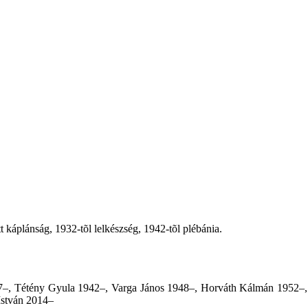
t káplánság, 1932-tõl lelkészség, 1942-tõl plébánia.
27–, Tétény Gyula 1942–, Varga János 1948–, Horváth Kálmán 1952–,
István 2014–