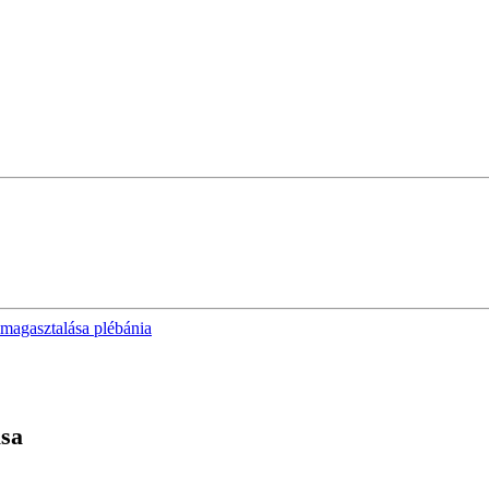
lmagasztalása plébánia
ása