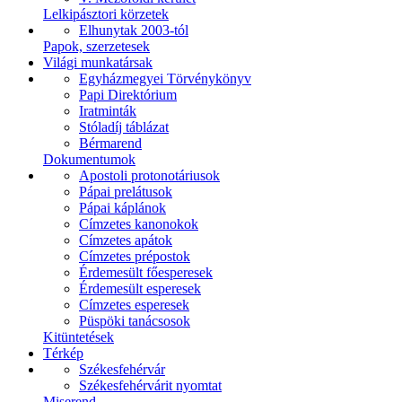
Lelkipásztori körzetek
Elhunytak 2003-tól
Papok, szerzetesek
Világi munkatársak
Egyházmegyei Törvénykönyv
Papi Direktórium
Iratminták
Stóladíj táblázat
Bérmarend
Dokumentumok
Apostoli protonotáriusok
Pápai prelátusok
Pápai káplánok
Címzetes kanonokok
Címzetes apátok
Címzetes prépostok
Érdemesült főesperesek
Érdemesült esperesek
Címzetes esperesek
Püspöki tanácsosok
Kitüntetések
Térkép
Székesfehérvár
Székesfehérvárit nyomtat
Miserend