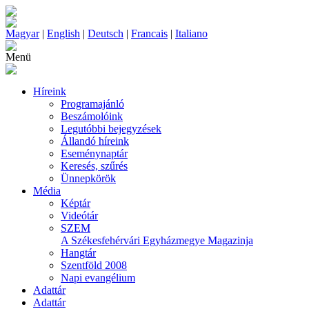
Magyar
|
English
|
Deutsch
|
Francais
|
Italiano
Menü
Híreink
Programajánló
Beszámolóink
Legutóbbi bejegyzések
Állandó híreink
Eseménynaptár
Keresés, szűrés
Ünnepkörök
Média
Képtár
Videótár
SZEM
A Székesfehérvári Egyházmegye Magazinja
Hangtár
Szentföld 2008
Napi evangélium
Adattár
Adattár