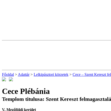
Főoldal
>
Adattár
>
Lelkipásztori körzetek
>
Cece – Szent Kereszt fe
Cece Plébánia
Templom titulusa: Szent Kereszt felmagasztal
V. Mezőföldi kerület