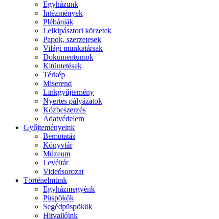
Egyházunk
Intézmények
Plébániák
Lelkipásztori körzetek
Papok, szerzetesek
Világi munkatársak
Dokumentumok
Kitüntetések
Térkép
Miserend
Linkgyűjtemény
Nyertes pályázatok
Közbeszerzés
Adatvédelem
Gyűjteményeink
Bemutatás
Könyvtár
Múzeum
Levéltár
Videósorozat
Történelmünk
Egyházmegyénk
Püspökök
Segédpüspökök
Hitvallóink