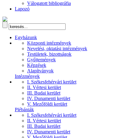
Válogatott bibliográfia
Lapozó
Egyházunk
Központi intézmények
Nevelési, oktatási intézmények
Testületek, bizottságok
Gyűjtemények
Képzések
Alapítványok
Intézmények
I. Székesfehérvári kerület
II. Vértesi kerület
III. Budai kerület
IV. Dunamenti kerület
V. Mezőföldi kerület
Plébániák
I. Székesfehérvári kerület
II. Vértesi kerület
III. Budai kerület
IV. Dunamenti kerület
V. Mezőföldi kerület