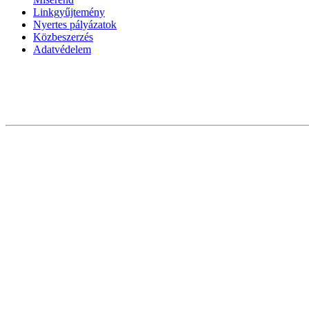
Linkgyűjtemény
Nyertes pályázatok
Közbeszerzés
Adatvédelem