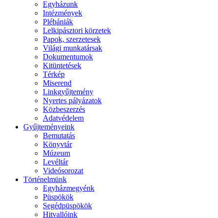
Egyházunk
Intézmények
Plébániák
Lelkipásztori körzetek
Papok, szerzetesek
Világi munkatársak
Dokumentumok
Kitüntetések
Térkép
Miserend
Linkgyűjtemény
Nyertes pályázatok
Közbeszerzés
Adatvédelem
Gyűjteményeink
Bemutatás
Könyvtár
Múzeum
Levéltár
Videósorozat
Történelmünk
Egyházmegyénk
Püspökök
Segédpüspökök
Hitvallóink