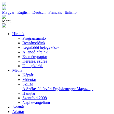
Magyar
|
English
|
Deutsch
|
Francais
|
Italiano
Menü
Híreink
Programajánló
Beszámolóink
Legutóbbi bejegyzések
Állandó híreink
Eseménynaptár
Keresés, szűrés
Ünnepkörök
Média
Képtár
Videótár
SZEM
A Székesfehérvári Egyházmegye Magazinja
Hangtár
Szentföld 2008
Napi evangélium
Adattár
Adattár