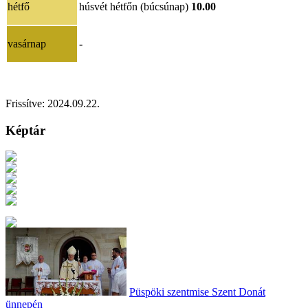
hétfő
húsvét hétfőn (búcsúnap)
10.00
vasárnap
-
Frissítve: 2024.09.22.
Képtár
Püspöki szentmise Szent Donát
ünnepén