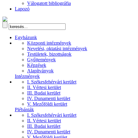
Válogatott bibliográfia
Lapozó
Egyházunk
Központi intézmények
Nevelési, oktatási intézmények
Testületek, bizottságok
Gyűjtemények
Képzések
Alapítványok
Intézmények
I. Székesfehérvári kerület
II. Vértesi kerület
III. Budai kerület
IV. Dunamenti kerület
V. Mezőföldi kerület
Plébániák
I. Székesfehérvári kerület
II. Vértesi kerület
III. Budai kerület
IV. Dunamenti kerület
V. Mezőföldi kerület