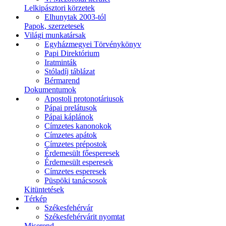
Lelkipásztori körzetek
Elhunytak 2003-tól
Papok, szerzetesek
Világi munkatársak
Egyházmegyei Törvénykönyv
Papi Direktórium
Iratminták
Stóladíj táblázat
Bérmarend
Dokumentumok
Apostoli protonotáriusok
Pápai prelátusok
Pápai káplánok
Címzetes kanonokok
Címzetes apátok
Címzetes prépostok
Érdemesült főesperesek
Érdemesült esperesek
Címzetes esperesek
Püspöki tanácsosok
Kitüntetések
Térkép
Székesfehérvár
Székesfehérvárit nyomtat
Miserend