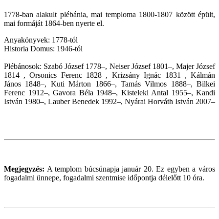
1778-ban alakult plébánia, mai temploma 1800-1807 között épült,
mai formáját 1864-ben nyerte el.
Anyakönyvek: 1778-tól
Historia Domus: 1946-tól
Plébánosok: Szabó József 1778–, Neiser József 1801–, Majer József
1814–, Orsonics Ferenc 1828–, Krizsány Ignác 1831–, Kálmán
János 1848–, Kuti Márton 1866–, Tamás Vilmos 1888–, Bilkei
Ferenc 1912–, Gavora Béla 1948–, Kisteleki Antal 1955–, Kandi
István 1980–, Lauber Benedek 1992–, Nyárai Horváth István 2007–
Megjegyzés:
A templom búcsúnapja január 20. Ez egyben a város
fogadalmi ünnepe, fogadalmi szentmise időpontja délelőtt 10 óra.