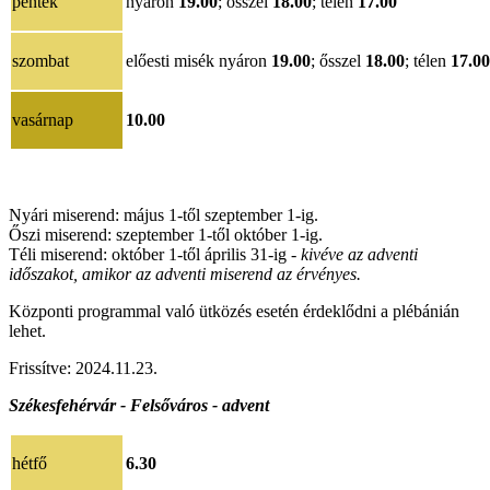
péntek
nyáron
19.00
; ősszel
18.00
; télen
17.00
szombat
előesti misék
nyáron
19.00
; ősszel
18.00
; télen
17.00
vasárnap
10.00
Nyári miserend: május 1-től szeptember 1-ig.
Őszi miserend: szeptember 1-től október 1-ig.
Téli miserend: október 1-től április 31-ig -
kivéve az adventi
időszakot, amikor az adventi miserend az érvényes.
Központi programmal való ütközés esetén érdeklődni a plébánián
lehet.
Frissítve: 2024.11.23.
Székesfehérvár - Felsőváros - advent
hétfő
6.30