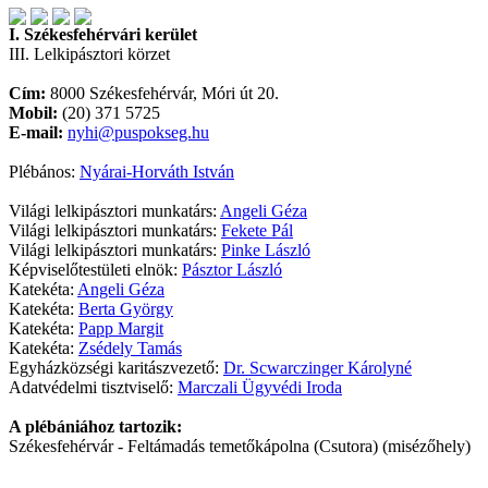
I. Székesfehérvári kerület
III. Lelkipásztori körzet
Cím:
8000 Székesfehérvár, Móri út 20.
Mobil:
(20) 371 5725
E-mail:
nyhi@puspokseg.hu
Plébános:
Nyárai-Horváth István
Világi lelkipásztori munkatárs:
Angeli Géza
Világi lelkipásztori munkatárs:
Fekete Pál
Világi lelkipásztori munkatárs:
Pinke László
Képviselőtestületi elnök:
Pásztor László
Katekéta:
Angeli Géza
Katekéta:
Berta György
Katekéta:
Papp Margit
Katekéta:
Zsédely Tamás
Egyházközségi karitászvezető:
Dr. Scwarczinger Károlyné
Adatvédelmi tisztviselő:
Marczali Ügyvédi Iroda
A plébániához tartozik:
Székesfehérvár - Feltámadás temetőkápolna (Csutora) (misézőhely)