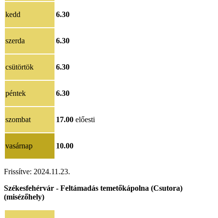
kedd
6.30
szerda
6.30
csütörtök
6.30
péntek
6.30
szombat
17.00
előesti
vasárnap
10.00
Frissítve: 2024.11.23.
Székesfehérvár - Feltámadás temetőkápolna (Csutora)
(misézőhely)