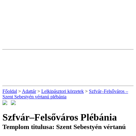
Főoldal
>
Adattár
>
Lelkipásztori körzetek
>
Szfvár–Felsőváros –
Szent Sebestyén vértanú plébánia
Szfvár–Felsőváros Plébánia
Templom titulusa: Szent Sebestyén vértanú