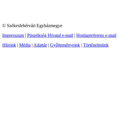
© Székesfehérvári Egyházmegye
Impresszum
|
Püspökség Hivatal e-mail
|
Honlapreferens e-mail
Híreink
|
Média
|
Adattár
|
Gyűjteményeink
|
Történelmünk