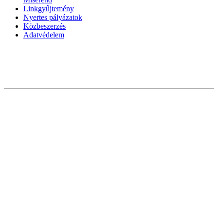
Linkgyűjtemény
Nyertes pályázatok
Közbeszerzés
Adatvédelem