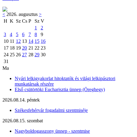
<
2026. augusztus
>
H
K
Sz
Cs
P
Sz
V
1
2
3
4
5
6
7
8
9
10
11
12
13
14
15
16
17
18
19
20
21
22
23
24
25
26
27
28
29
30
31
Ma
Nyári lelkigyakorlat hitoktatók és világi lelkipásztori
munkatársak részére
Első csütörtöki Eucharisztia ünnep (Öreghegy)
2026.08.14. péntek
Székesfehérvár fogadalmi szentmiséje
2026.08.15. szombat
Nagyboldogasszony ünnep - szentmise