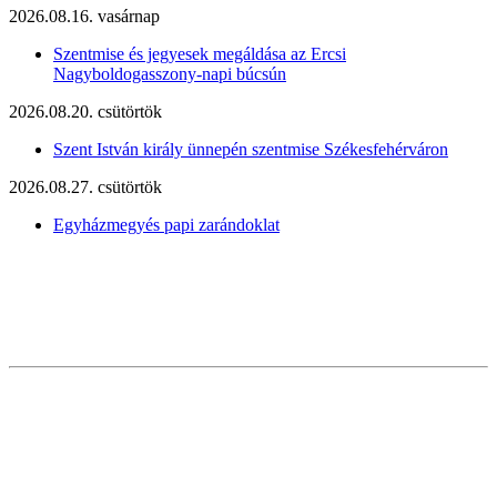
2026.08.16. vasárnap
Szentmise és jegyesek megáldása az Ercsi
Nagyboldogasszony-napi búcsún
2026.08.20. csütörtök
Szent István király ünnepén szentmise Székesfehérváron
2026.08.27. csütörtök
Egyházmegyés papi zarándoklat