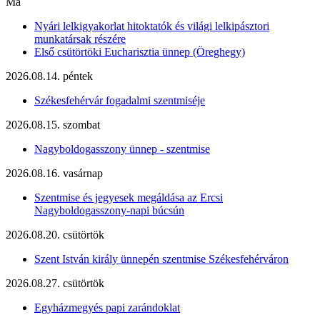
Ma
Nyári lelkigyakorlat hitoktatók és világi lelkipásztori
munkatársak részére
Első csütörtöki Eucharisztia ünnep (Öreghegy)
2026.08.14. péntek
Székesfehérvár fogadalmi szentmiséje
2026.08.15. szombat
Nagyboldogasszony ünnep - szentmise
2026.08.16. vasárnap
Szentmise és jegyesek megáldása az Ercsi
Nagyboldogasszony-napi búcsún
2026.08.20. csütörtök
Szent István király ünnepén szentmise Székesfehérváron
2026.08.27. csütörtök
Egyházmegyés papi zarándoklat