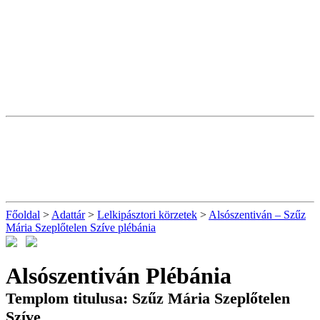
Főoldal
>
Adattár
>
Lelkipásztori körzetek
>
Alsószentiván – Szűz
Mária Szeplőtelen Szíve plébánia
Alsószentiván Plébánia
Templom titulusa: Szűz Mária Szeplőtelen
Szíve