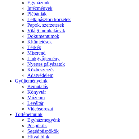
Egyházunk
Intézmények
Plébániák
Lelkipásztori körzetek
Papok, szerzetesek
Világi munkatársak
Dokumentumok
Kitüntetések
Térkép
Miserend
Linkgyűjtemény
Nyertes pályázatok
Közbeszerzés
Adatvédelem
Gyűjteményeink
Bemutatás
Könyvtár
Múzeum
Levéltár
Videósorozat
Történelmünk
Egyházmegyénk
Püspökök
Segédpüspökök
Hitvallóink