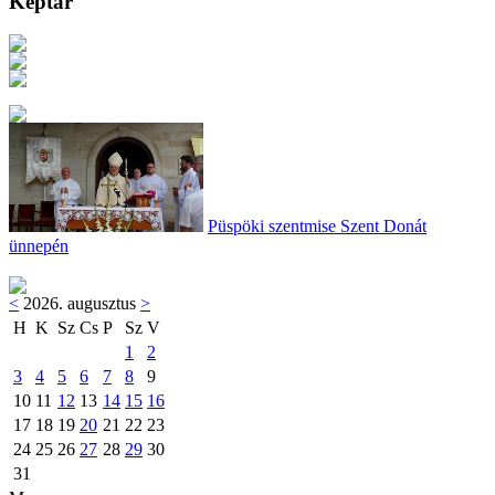
Képtár
Püspöki szentmise Szent Donát
ünnepén
<
2026. augusztus
>
H
K
Sz
Cs
P
Sz
V
1
2
3
4
5
6
7
8
9
10
11
12
13
14
15
16
17
18
19
20
21
22
23
24
25
26
27
28
29
30
31