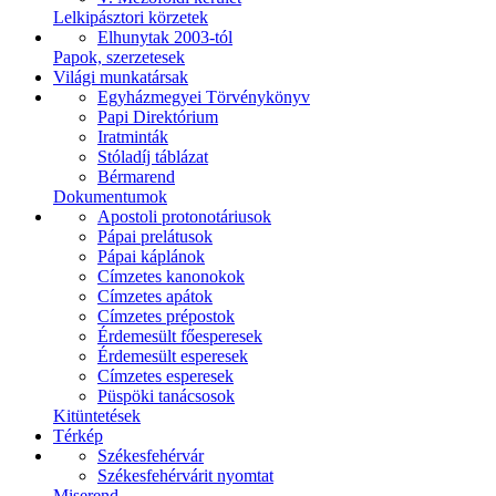
Lelkipásztori körzetek
Elhunytak 2003-tól
Papok, szerzetesek
Világi munkatársak
Egyházmegyei Törvénykönyv
Papi Direktórium
Iratminták
Stóladíj táblázat
Bérmarend
Dokumentumok
Apostoli protonotáriusok
Pápai prelátusok
Pápai káplánok
Címzetes kanonokok
Címzetes apátok
Címzetes prépostok
Érdemesült főesperesek
Érdemesült esperesek
Címzetes esperesek
Püspöki tanácsosok
Kitüntetések
Térkép
Székesfehérvár
Székesfehérvárit nyomtat
Miserend