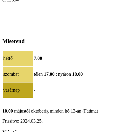
Miserend
hétfő
7.00
szombat
télen
17.00
; nyáron
18.00
vasárnap
-
10.00
májustól októberig minden hó 13-án (Fatima)
Frissítve:
202
4.03.25
.