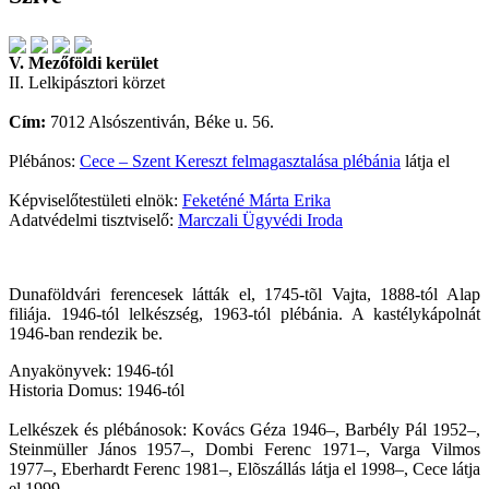
V. Mezőföldi kerület
II. Lelkipásztori körzet
Cím:
7012 Alsószentiván, Béke u. 56.
Plébános:
Cece – Szent Kereszt felmagasztalása plébánia
látja el
Képviselőtestületi elnök:
Feketéné Márta Erika
Adatvédelmi tisztviselő:
Marczali Ügyvédi Iroda
Dunaföldvári ferencesek látták el, 1745-tõl Vajta, 1888-tól Alap
filiája. 1946-tól lelkészség, 1963-tól plébánia. A kastélykápolnát
1946-ban rendezik be.
Anyakönyvek: 1946-tól
Historia Domus: 1946-tól
Lelkészek és plébánosok: Kovács Géza 1946–, Barbély Pál 1952–,
Steinmüller János 1957–, Dombi Ferenc 1971–, Varga Vilmos
1977–, Eberhardt Ferenc 1981–, Elõszállás látja el 1998–, Cece látja
el 1999–