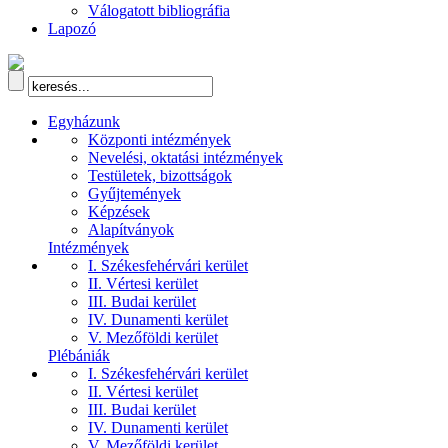
Válogatott bibliográfia
Lapozó
Egyházunk
Központi intézmények
Nevelési, oktatási intézmények
Testületek, bizottságok
Gyűjtemények
Képzések
Alapítványok
Intézmények
I. Székesfehérvári kerület
II. Vértesi kerület
III. Budai kerület
IV. Dunamenti kerület
V. Mezőföldi kerület
Plébániák
I. Székesfehérvári kerület
II. Vértesi kerület
III. Budai kerület
IV. Dunamenti kerület
V. Mezőföldi kerület