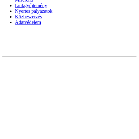
Linkgyűjtemény
Nyertes pályázatok
Közbeszerzés
Adatvédelem