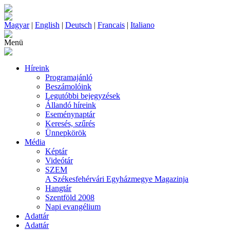
Magyar
|
English
|
Deutsch
|
Francais
|
Italiano
Menü
Híreink
Programajánló
Beszámolóink
Legutóbbi bejegyzések
Állandó híreink
Eseménynaptár
Keresés, szűrés
Ünnepkörök
Média
Képtár
Videótár
SZEM
A Székesfehérvári Egyházmegye Magazinja
Hangtár
Szentföld 2008
Napi evangélium
Adattár
Adattár