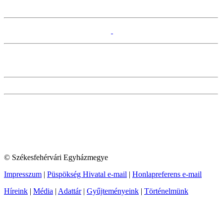
© Székesfehérvári Egyházmegye
Impresszum
|
Püspökség Hivatal e-mail
|
Honlapreferens e-mail
Híreink
|
Média
|
Adattár
|
Gyűjteményeink
|
Történelmünk