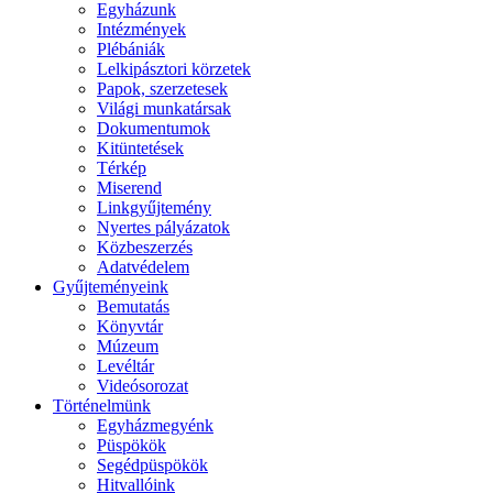
Egyházunk
Intézmények
Plébániák
Lelkipásztori körzetek
Papok, szerzetesek
Világi munkatársak
Dokumentumok
Kitüntetések
Térkép
Miserend
Linkgyűjtemény
Nyertes pályázatok
Közbeszerzés
Adatvédelem
Gyűjteményeink
Bemutatás
Könyvtár
Múzeum
Levéltár
Videósorozat
Történelmünk
Egyházmegyénk
Püspökök
Segédpüspökök
Hitvallóink