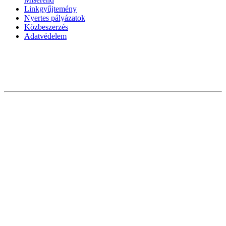
Linkgyűjtemény
Nyertes pályázatok
Közbeszerzés
Adatvédelem