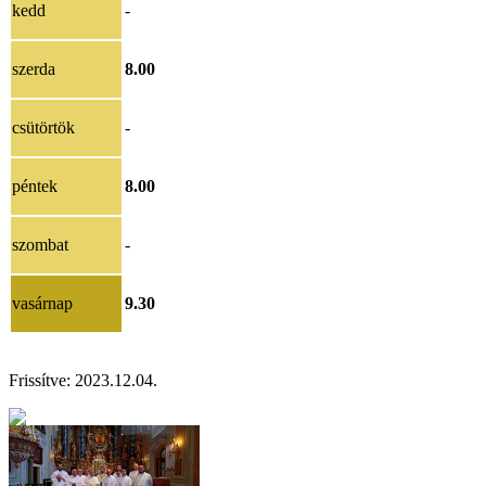
kedd
-
szerda
8.00
csütörtök
-
péntek
8.00
szombat
-
vasárnap
9.30
Frissítve:
2023.12.04.