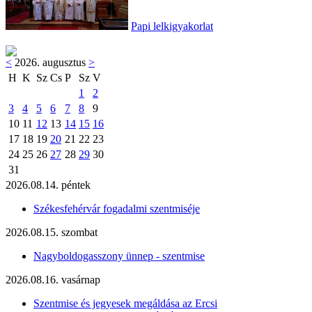
Papi lelkigyakorlat
<
2026. augusztus
>
H
K
Sz
Cs
P
Sz
V
1
2
3
4
5
6
7
8
9
10
11
12
13
14
15
16
17
18
19
20
21
22
23
24
25
26
27
28
29
30
31
2026.08.14. péntek
Székesfehérvár fogadalmi szentmiséje
2026.08.15. szombat
Nagyboldogasszony ünnep - szentmise
2026.08.16. vasárnap
Szentmise és jegyesek megáldása az Ercsi