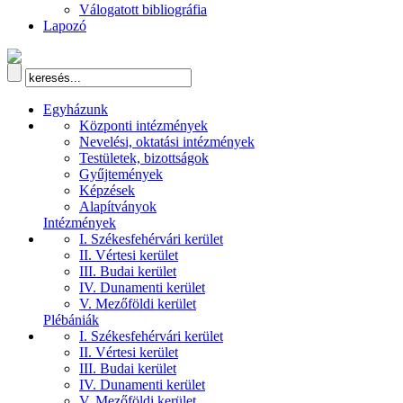
Válogatott bibliográfia
Lapozó
Egyházunk
Központi intézmények
Nevelési, oktatási intézmények
Testületek, bizottságok
Gyűjtemények
Képzések
Alapítványok
Intézmények
I. Székesfehérvári kerület
II. Vértesi kerület
III. Budai kerület
IV. Dunamenti kerület
V. Mezőföldi kerület
Plébániák
I. Székesfehérvári kerület
II. Vértesi kerület
III. Budai kerület
IV. Dunamenti kerület
V. Mezőföldi kerület