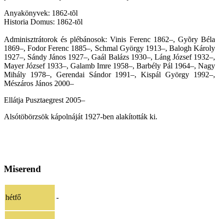
Anyakönyvek: 1862-tõl
Historia Domus: 1862-tõl
Adminisztrátorok és plébánosok: Vinis Ferenc 1862–, Gyõry Béla
1869–, Fodor Ferenc 1885–, Schmal György 1913–, Balogh Károly
1927–, Sándy János 1927–, Gaál Balázs 1930–, Láng József 1932–,
Mayer József 1933–, Galamb Imre 1958–, Barbély Pál 1964–, Nagy
Mihály 1978–, Gerendai Sándor 1991–, Kispál György 1992–,
Mészáros János 2000–
Ellátja Pusztaegrest 2005–
Alsótöbörzsök kápolnáját 1927-ben alakították ki.
Miserend
hétfő
-