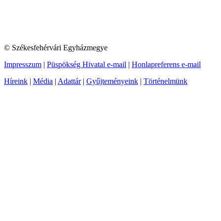
© Székesfehérvári Egyházmegye
Impresszum
|
Püspökség Hivatal e-mail
|
Honlapreferens e-mail
Híreink
|
Média
|
Adattár
|
Gyűjteményeink
|
Történelmünk