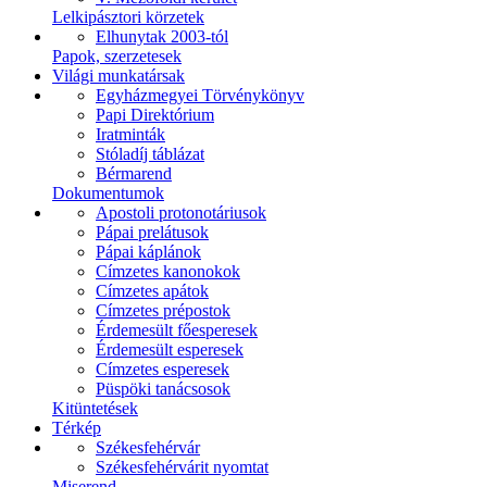
Lelkipásztori körzetek
Elhunytak 2003-tól
Papok, szerzetesek
Világi munkatársak
Egyházmegyei Törvénykönyv
Papi Direktórium
Iratminták
Stóladíj táblázat
Bérmarend
Dokumentumok
Apostoli protonotáriusok
Pápai prelátusok
Pápai káplánok
Címzetes kanonokok
Címzetes apátok
Címzetes prépostok
Érdemesült főesperesek
Érdemesült esperesek
Címzetes esperesek
Püspöki tanácsosok
Kitüntetések
Térkép
Székesfehérvár
Székesfehérvárit nyomtat
Miserend