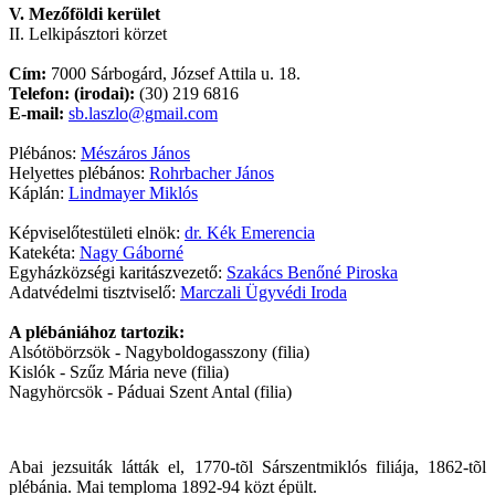
V. Mezőföldi kerület
II. Lelkipásztori körzet
Cím:
7000 Sárbogárd, József Attila u. 18.
Telefon:
(irodai):
(30) 219 6816
E-mail:
sb.laszlo@gmail.com
Plébános:
Mészáros János
Helyettes plébános:
Rohrbacher János
Káplán:
Lindmayer Miklós
Képviselőtestületi elnök:
dr. Kék Emerencia
Katekéta:
Nagy Gáborné
Egyházközségi karitászvezető:
Szakács Benőné Piroska
Adatvédelmi tisztviselő:
Marczali Ügyvédi Iroda
A plébániához tartozik:
Alsótöbörzsök - Nagyboldogasszony (filia)
Kislók - Szűz Mária neve (filia)
Nagyhörcsök - Páduai Szent Antal (filia)
Abai jezsuiták látták el, 1770-tõl Sárszentmiklós filiája, 1862-tõl
plébánia. Mai temploma 1892-94 közt épült.