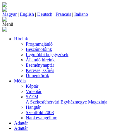
Magyar
|
English
|
Deutsch
|
Francais
|
Italiano
Menü
Híreink
Programajánló
Beszámolóink
Legutóbbi bejegyzések
Állandó híreink
Eseménynaptár
Keresés, szűrés
Ünnepkörök
Média
Képtár
Videótár
SZEM
A Székesfehérvári Egyházmegye Magazinja
Hangtár
Szentföld 2008
Napi evangélium
Adattár
Adattár