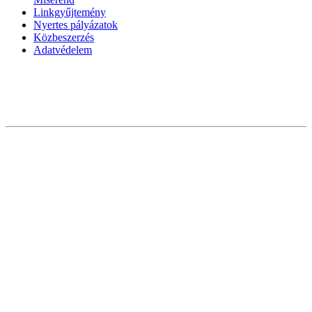
Linkgyűjtemény
Nyertes pályázatok
Közbeszerzés
Adatvédelem