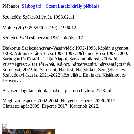
Plébános:
Sárbogárd – Szent László király plébánia
Szentelés: Székesfehérvár, 1993.02.11.
Mobil: (20) 935 5570 és (30) 219 6812
Született Székesfehérvár, 1961. október 17.
Diakónus Székesfehérvár–Vasútvidék 1992-1993, káplán ugyanott
1993. Adminisztrátor Ercsi 1993-1998. Plébános Ercsi 1998-2000,
Sárbogárd 2000-től. Ellátja Alapot, Sárszentmiklóst, 2005-től
Pusztaegrest; 2021-től Abát,
Kálozt,
Sárkeresztúrt, Sárszentágotát és
Soponyát; 2022-től
Sárosdot, Hantost, Nagylókot, Seregélyest és
Szabadegyházát
is. 2021-2022 közt ellátta Enyinget, Kislángot és
Lepsényt
.
A sárszentágotai katolikus iskola püspöki biztosa 2023-tól.
Megbízott esperes 2002-2004. Helyettes esperes 2006-2017.
Címzetes apát 2009. Esperes 2017.
Kanonok 2022.