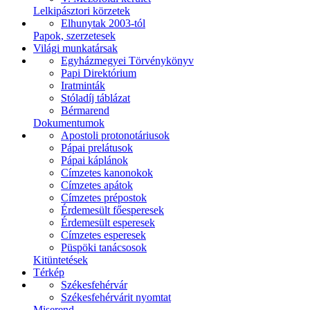
Lelkipásztori körzetek
Elhunytak 2003-tól
Papok, szerzetesek
Világi munkatársak
Egyházmegyei Törvénykönyv
Papi Direktórium
Iratminták
Stóladíj táblázat
Bérmarend
Dokumentumok
Apostoli protonotáriusok
Pápai prelátusok
Pápai káplánok
Címzetes kanonokok
Címzetes apátok
Címzetes prépostok
Érdemesült főesperesek
Érdemesült esperesek
Címzetes esperesek
Püspöki tanácsosok
Kitüntetések
Térkép
Székesfehérvár
Székesfehérvárit nyomtat
Miserend