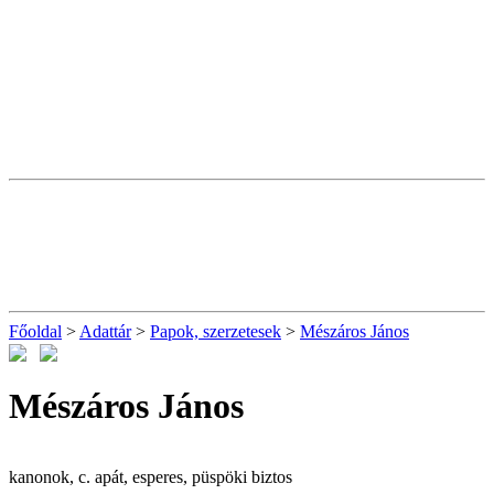
Főoldal
>
Adattár
>
Papok, szerzetesek
>
Mészáros János
Mészáros János
kanonok, c. apát, esperes, püspöki biztos