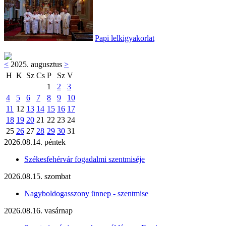
Papi lelkigyakorlat
<
2025. augusztus
>
H
K
Sz
Cs
P
Sz
V
1
2
3
4
5
6
7
8
9
10
11
12
13
14
15
16
17
18
19
20
21
22
23
24
25
26
27
28
29
30
31
2026.08.14. péntek
Székesfehérvár fogadalmi szentmiséje
2026.08.15. szombat
Nagyboldogasszony ünnep - szentmise
2026.08.16. vasárnap