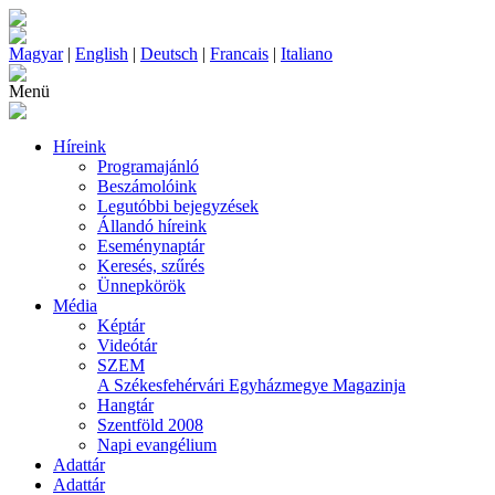
Magyar
|
English
|
Deutsch
|
Francais
|
Italiano
Menü
Híreink
Programajánló
Beszámolóink
Legutóbbi bejegyzések
Állandó híreink
Eseménynaptár
Keresés, szűrés
Ünnepkörök
Média
Képtár
Videótár
SZEM
A Székesfehérvári Egyházmegye Magazinja
Hangtár
Szentföld 2008
Napi evangélium
Adattár
Adattár