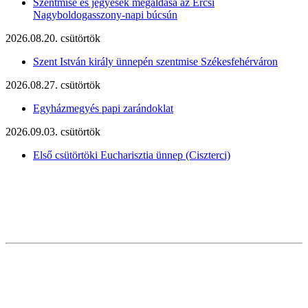
Szentmise és jegyesek megáldása az Ercsi
Nagyboldogasszony-napi búcsún
2026.08.20. csütörtök
Szent István király ünnepén szentmise Székesfehérváron
2026.08.27. csütörtök
Egyházmegyés papi zarándoklat
2026.09.03. csütörtök
Első csütörtöki Eucharisztia ünnep (Ciszterci)