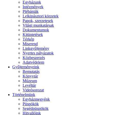
Egyházunk
Intézmények
Plébániák
Lelkipásztori körzetek
Papok, szerzetesek
Világi munkatársak
Dokumentumok
Kitüntetések
Térkép
Miserend
Linkgyűjtemény
Nyertes pályázatok
Közbeszerzés
Adatvédelem
Gyűjteményeink
Bemutatás
Könyvtár
Múzeum
Levéltár
Videósorozat
Történelmünk
Egyházmegyénk
Püspökök
Segédpüspökök
Hitvallóink