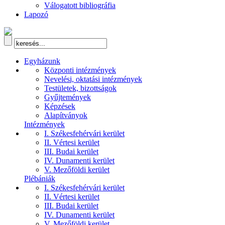
Válogatott bibliográfia
Lapozó
Egyházunk
Központi intézmények
Nevelési, oktatási intézmények
Testületek, bizottságok
Gyűjtemények
Képzések
Alapítványok
Intézmények
I. Székesfehérvári kerület
II. Vértesi kerület
III. Budai kerület
IV. Dunamenti kerület
V. Mezőföldi kerület
Plébániák
I. Székesfehérvári kerület
II. Vértesi kerület
III. Budai kerület
IV. Dunamenti kerület
V. Mezőföldi kerület