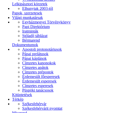
Lelkipásztori körzetek
Elhunytak 2003-tól
Papok, szerzetesek
Világi munkatársak
Egyházmegyei Törvénykönyv
Papi Direktórium
Iratminták
Stóladíj táblázat
Bérmarend
Dokumentumok
Apostoli protonotáriusok
Pápai prelátusok
Pápai káplánok
Címzetes kanonokok
Címzetes apátok
Címzetes prépostok
Érdemesült főesperesek
Érdemesült esperesek
Címzetes esperesek
Püspöki tanácsosok
Kitüntetések
Térkép
Székesfehérvár
Székesfehérvárit nyomtat
Miserend