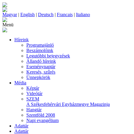
Magyar
|
English
|
Deutsch
|
Francais
|
Italiano
Menü
Híreink
Programajánló
Beszámolóink
Legutóbbi bejegyzések
Állandó híreink
Eseménynaptár
Keresés, szűrés
Ünnepkörök
Média
Képtár
Videótár
SZEM
A Székesfehérvári Egyházmegye Magazinja
Hangtár
Szentföld 2008
Napi evangélium
Adattár
Adattár