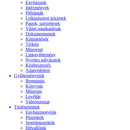
Egyházunk
Intézmények
Plébániák
Lelkipásztori körzetek
Papok, szerzetesek
Világi munkatársak
Dokumentumok
Kitüntetések
Térkép
Miserend
Linkgyűjtemény
Nyertes pályázatok
Közbeszerzés
Adatvédelem
Gyűjteményeink
Bemutatás
Könyvtár
Múzeum
Levéltár
Videósorozat
Történelmünk
Egyházmegyénk
Püspökök
Segédpüspökök
Hitvallóink