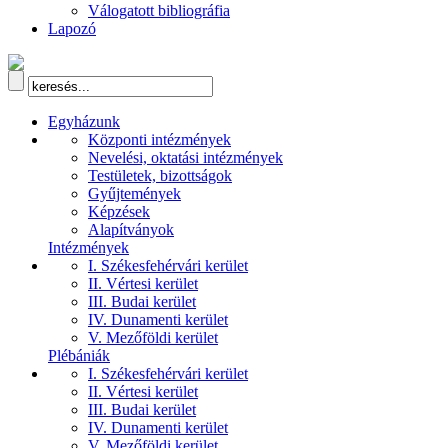
Válogatott bibliográfia
Lapozó
Egyházunk
Központi intézmények
Nevelési, oktatási intézmények
Testületek, bizottságok
Gyűjtemények
Képzések
Alapítványok
Intézmények
I. Székesfehérvári kerület
II. Vértesi kerület
III. Budai kerület
IV. Dunamenti kerület
V. Mezőföldi kerület
Plébániák
I. Székesfehérvári kerület
II. Vértesi kerület
III. Budai kerület
IV. Dunamenti kerület
V. Mezőföldi kerület