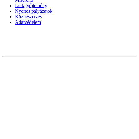
Linkgyűjtemény
Nyertes pályázatok
Közbeszerzés
Adatvédelem