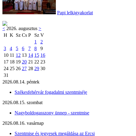
Papi lelkigyakorlat
<
2026. augusztus
>
H
K
Sz
Cs
P
Sz
V
1
2
3
4
5
6
7
8
9
10
11
12
13
14
15
16
17
18
19
20
21
22
23
24
25
26
27
28
29
30
31
2026.08.14. péntek
Székesfehérvár fogadalmi szentmiséje
2026.08.15. szombat
Nagyboldogasszony ünnep - szentmise
2026.08.16. vasárnap
Szentmise és jegyesek megáldása az Ercsi