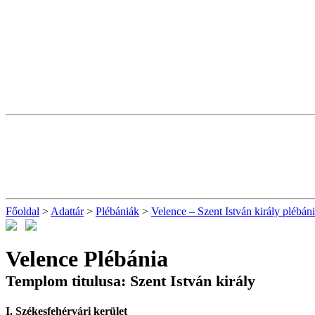
Főoldal
>
Adattár
>
Plébániák
>
Velence – Szent István király plébán
Velence Plébánia
Templom titulusa: Szent István király
I. Székesfehérvári kerület