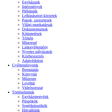
Egyházunk
Intézmények
Plébániák
Lelkipásztori körzetek
Papok, szerzetesek
Világi munkatársak
Dokumentumok
Kitüntetések
Térkép
Miserend
Linkgyűjtemény
Nyertes pályázatok
Közbeszerzés
Adatvédelem
Gyűjteményeink
Bemutatás
Könyvtár
Múzeum
Levéltár
Videósorozat
Történelmünk
Egyházmegyénk
Püspökök
Segédpüspökök
Hitvallóink