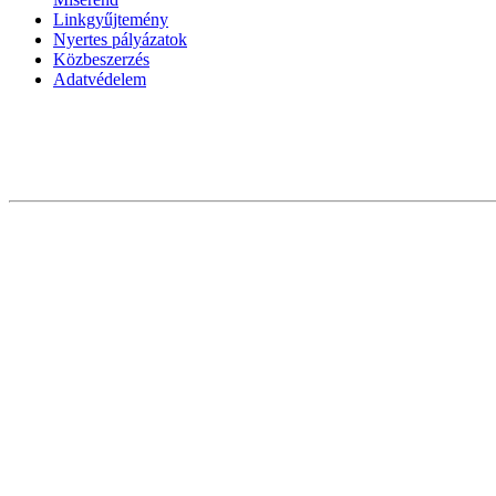
Linkgyűjtemény
Nyertes pályázatok
Közbeszerzés
Adatvédelem