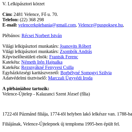
V. Lelkipásztori körzet
Cím:
2481 Velence, Fő u. 70.
Telefon:
(22) 368 298
E-mail:
velencerkplebania@gmail.com
,
Velence@puspokseg.hu
,
Plébános:
Récsei Norbert István
Világi lelkipásztori munkatárs:
Joanovits Róbert
Világi lelkipásztori munkatárs:
Zsombók András
Képviselőtestületi elnök:
Frantsik Ferenc
Katekéta:
Németh Irén Hajnalka
Katekéta:
Rezsnyákné Fenyvesi Csilla
Egyházközségi karitászvezető:
Borbélyné Somogyi Szilvia
Adatvédelmi tisztviselő:
Marczali Ügyvédi Iroda
A plébániához tartozik:
Velence-Újtelep - Kalazanci Szent József (fília)
1722-tõl Pázmánd filiája, 1774-tõl helyben lakó lelkésze van. 1788-b
Filiájának, Velence-Újtelepnek új temploma 1995-ben épült fel.