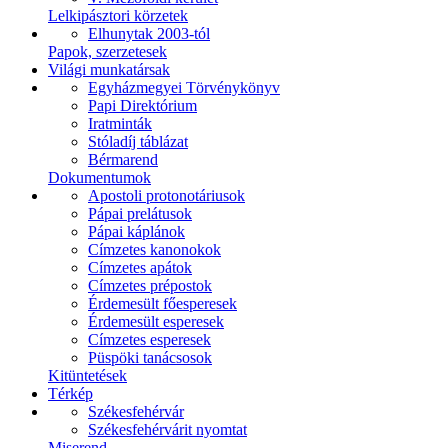
Lelkipásztori körzetek
Elhunytak 2003-tól
Papok, szerzetesek
Világi munkatársak
Egyházmegyei Törvénykönyv
Papi Direktórium
Iratminták
Stóladíj táblázat
Bérmarend
Dokumentumok
Apostoli protonotáriusok
Pápai prelátusok
Pápai káplánok
Címzetes kanonokok
Címzetes apátok
Címzetes prépostok
Érdemesült főesperesek
Érdemesült esperesek
Címzetes esperesek
Püspöki tanácsosok
Kitüntetések
Térkép
Székesfehérvár
Székesfehérvárit nyomtat
Miserend