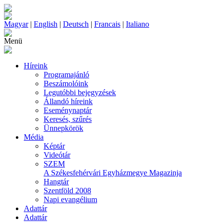
Magyar
|
English
|
Deutsch
|
Francais
|
Italiano
Menü
Híreink
Programajánló
Beszámolóink
Legutóbbi bejegyzések
Állandó híreink
Eseménynaptár
Keresés, szűrés
Ünnepkörök
Média
Képtár
Videótár
SZEM
A Székesfehérvári Egyházmegye Magazinja
Hangtár
Szentföld 2008
Napi evangélium
Adattár
Adattár