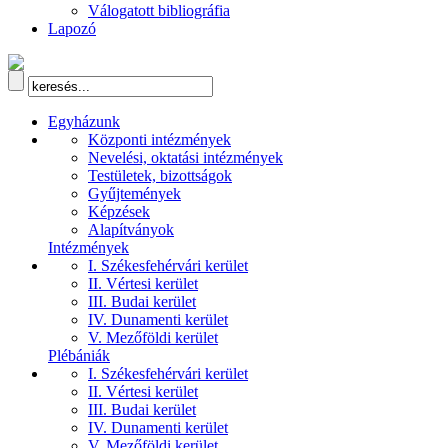
Válogatott bibliográfia
Lapozó
Egyházunk
Központi intézmények
Nevelési, oktatási intézmények
Testületek, bizottságok
Gyűjtemények
Képzések
Alapítványok
Intézmények
I. Székesfehérvári kerület
II. Vértesi kerület
III. Budai kerület
IV. Dunamenti kerület
V. Mezőföldi kerület
Plébániák
I. Székesfehérvári kerület
II. Vértesi kerület
III. Budai kerület
IV. Dunamenti kerület
V. Mezőföldi kerület