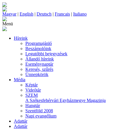
Magyar
|
English
|
Deutsch
|
Francais
|
Italiano
Menü
Híreink
Programajánló
Beszámolóink
Legutóbbi bejegyzések
Állandó híreink
Eseménynaptár
Keresés, szűrés
Ünnepkörök
Média
Képtár
Videótár
SZEM
A Székesfehérvári Egyházmegye Magazinja
Hangtár
Szentföld 2008
Napi evangélium
Adattár
Adattár