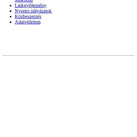
Linkgyűjtemény
Nyertes pályázatok
Közbeszerzés
Adatvédelem