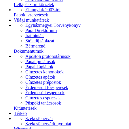
Lelkipásztori körzetek
Elhunytak 2003-tól
Papok, szerzetesek
Világi munkatársak
Egyházmegyei Törvénykönyv
Papi Direktórium
Iratminták
Stóladíj táblázat
Bérmarend
Dokumentumok
Apostoli protonotáriusok
Pápai prelátusok
Pápai káplánok
Címzetes kanonokok
Címzetes apátok
Címzetes prépostok
Érdemesült főesperesek
Érdemesült esperesek
Címzetes esperesek
Püspöki tanácsosok
Kitüntetések
Térkép
Székesfehérvár
Székesfehérvárit nyomtat
Miserend