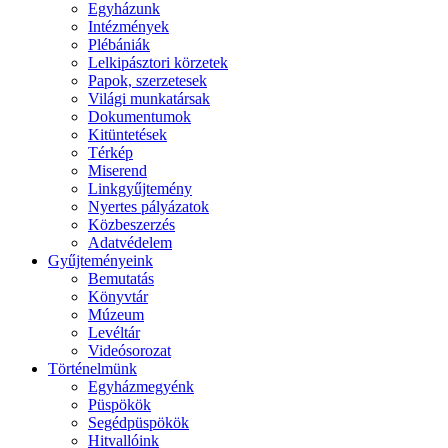
Egyházunk
Intézmények
Plébániák
Lelkipásztori körzetek
Papok, szerzetesek
Világi munkatársak
Dokumentumok
Kitüntetések
Térkép
Miserend
Linkgyűjtemény
Nyertes pályázatok
Közbeszerzés
Adatvédelem
Gyűjteményeink
Bemutatás
Könyvtár
Múzeum
Levéltár
Videósorozat
Történelmünk
Egyházmegyénk
Püspökök
Segédpüspökök
Hitvallóink