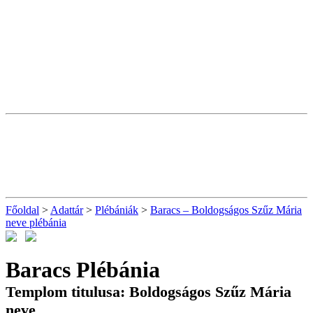
Főoldal
>
Adattár
>
Plébániák
>
Baracs – Boldogságos Szűz Mária
neve plébánia
Baracs Plébánia
Templom titulusa: Boldogságos Szűz Mária
neve