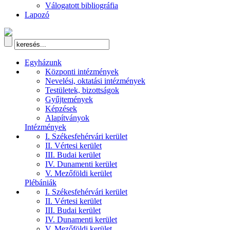
Válogatott bibliográfia
Lapozó
Egyházunk
Központi intézmények
Nevelési, oktatási intézmények
Testületek, bizottságok
Gyűjtemények
Képzések
Alapítványok
Intézmények
I. Székesfehérvári kerület
II. Vértesi kerület
III. Budai kerület
IV. Dunamenti kerület
V. Mezőföldi kerület
Plébániák
I. Székesfehérvári kerület
II. Vértesi kerület
III. Budai kerület
IV. Dunamenti kerület
V. Mezőföldi kerület