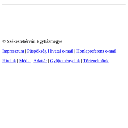
© Székesfehérvári Egyházmegye
Impresszum
|
Püspökség Hivatal e-mail
|
Honlapreferens e-mail
Híreink
|
Média
|
Adattár
|
Gyűjteményeink
|
Történelmünk