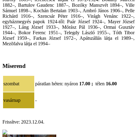
1882–, Bartulov Gaudenc 1887–, Bozóky Manszvét 1894–, Ville
Sámuel 1898–, Kochán Bertalan 1903–, Ambró János 1906–, Pelle
Richárd 1916–, Szencsár Péter 1916–, Virágh Venánc 1922–,
egyházmegyés papok 1924-től: Paár József 1924–, Mayer József
1927–, Láng József 1933–, Mórász Pál 1936–, Ormai Gusztáv
1944–, Bokor Ferenc 1951–, Telegdy László 1955–, Tóth Tibor
József 1959–, Farkas József 1972–, Apátszállás látja el 1989–,
Mezõfalva látja el 1994–
Miserend
szombat
páratlan héten: nyáron
17.00 ;
télen
16.00
vasárnap
-
Frissítve:
2023.12.04
.