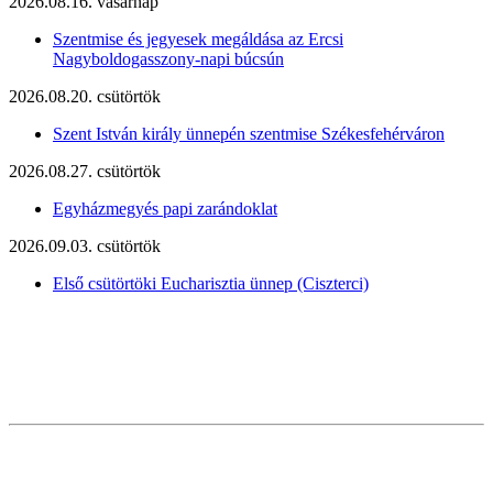
2026.08.16. vasárnap
Szentmise és jegyesek megáldása az Ercsi
Nagyboldogasszony-napi búcsún
2026.08.20. csütörtök
Szent István király ünnepén szentmise Székesfehérváron
2026.08.27. csütörtök
Egyházmegyés papi zarándoklat
2026.09.03. csütörtök
Első csütörtöki Eucharisztia ünnep (Ciszterci)