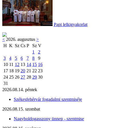
Papi lelkigyakorlat
<
2026. augusztus
>
H
K
Sz
Cs
P
Sz
V
1
2
3
4
5
6
7
8
9
10
11
12
13
14
15
16
17
18
19
20
21
22
23
24
25
26
27
28
29
30
31
2026.08.14. péntek
Székesfehérvár fogadalmi szentmiséje
2026.08.15. szombat
Nagyboldogasszony ünnep - szentmise