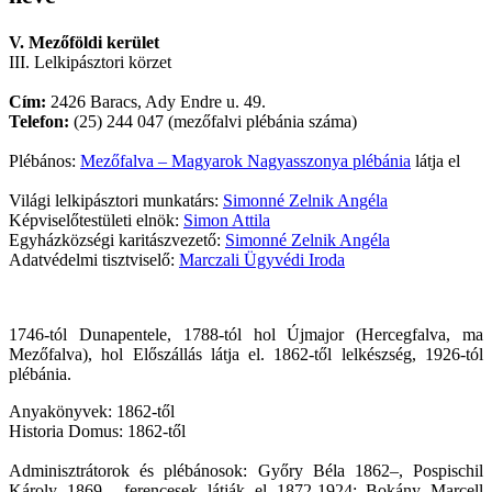
V. Mezőföldi kerület
III. Lelkipásztori körzet
Cím:
2426 Baracs, Ady Endre u. 49.
Telefon:
(25) 244 047 (mezőfalvi plébánia száma)
Plébános:
Mezőfalva – Magyarok Nagyasszonya plébánia
látja el
Világi lelkipásztori munkatárs:
Simonné Zelnik Angéla
Képviselőtestületi elnök:
Simon Attila
Egyházközségi karitászvezető:
Simonné Zelnik Angéla
Adatvédelmi tisztviselő:
Marczali Ügyvédi Iroda
1746-tól Dunapentele, 1788-tól hol Újmajor (Hercegfalva, ma
Mezőfalva), hol Előszállás látja el. 1862-től lelkészség, 1926-tól
plébánia.
Anyakönyvek: 1862-től
Historia Domus: 1862-től
Adminisztrátorok és plébánosok: Győry Béla 1862–, Pospischil
Károly 1869–, ferencesek látják el 1872-1924: Bokány Marcell