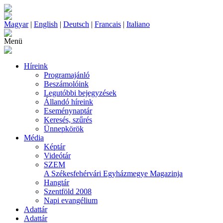
Magyar
|
English
|
Deutsch
|
Francais
|
Italiano
Menü
Híreink
Programajánló
Beszámolóink
Legutóbbi bejegyzések
Állandó híreink
Eseménynaptár
Keresés, szűrés
Ünnepkörök
Média
Képtár
Videótár
SZEM
A Székesfehérvári Egyházmegye Magazinja
Hangtár
Szentföld 2008
Napi evangélium
Adattár
Adattár