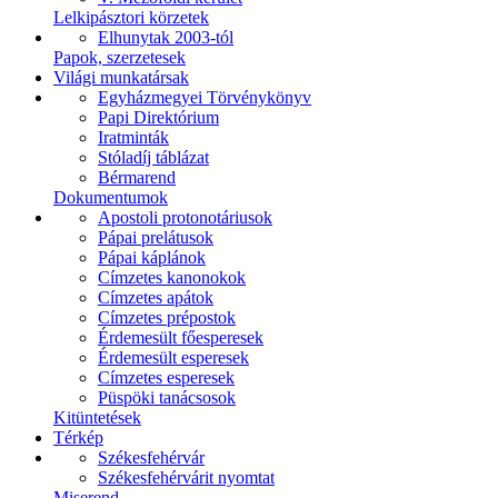
Lelkipásztori körzetek
Elhunytak 2003-tól
Papok, szerzetesek
Világi munkatársak
Egyházmegyei Törvénykönyv
Papi Direktórium
Iratminták
Stóladíj táblázat
Bérmarend
Dokumentumok
Apostoli protonotáriusok
Pápai prelátusok
Pápai káplánok
Címzetes kanonokok
Címzetes apátok
Címzetes prépostok
Érdemesült főesperesek
Érdemesült esperesek
Címzetes esperesek
Püspöki tanácsosok
Kitüntetések
Térkép
Székesfehérvár
Székesfehérvárit nyomtat
Miserend