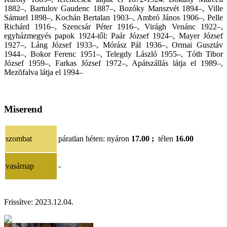
1882–, Bartulov Gaudenc 1887–, Bozóky Manszvét 1894–, Ville
Sámuel 1898–, Kochán Bertalan 1903–, Ambró János 1906–, Pelle
Richárd 1916–, Szencsár Péter 1916–, Virágh Venánc 1922–,
egyházmegyés papok 1924-től: Paár József 1924–, Mayer József
1927–, Láng József 1933–, Mórász Pál 1936–, Ormai Gusztáv
1944–, Bokor Ferenc 1951–, Telegdy László 1955–, Tóth Tibor
József 1959–, Farkas József 1972–, Apátszállás látja el 1989–,
Mezõfalva látja el 1994–
Miserend
szombat
páratlan héten: nyáron
17.00 ;
télen
16.00
vasárnap
-
Frissítve:
2023.12.04
.