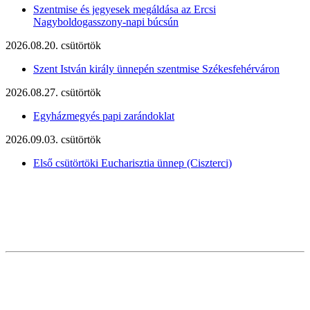
Szentmise és jegyesek megáldása az Ercsi
Nagyboldogasszony-napi búcsún
2026.08.20. csütörtök
Szent István király ünnepén szentmise Székesfehérváron
2026.08.27. csütörtök
Egyházmegyés papi zarándoklat
2026.09.03. csütörtök
Első csütörtöki Eucharisztia ünnep (Ciszterci)