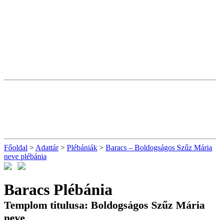
Főoldal
>
Adattár
>
Plébániák
>
Baracs – Boldogságos Szűz Mária
neve plébánia
Baracs Plébánia
Templom titulusa: Boldogságos Szűz Mária
neve