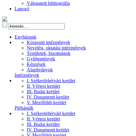
Válogatott bibliográfia
Lapozó
Egyházunk
Központi intézmények
Nevelési, oktatási intézmények
Testületek, bizottságok
Gyűjtemények
Képzések
Alapítványok
Intézmények
I. Székesfehérvári kerület
II. Vértesi kerület
III. Budai kerület
IV. Dunamenti kerület
V. Mezőföldi kerület
Plébániák
I. Székesfehérvári kerület
II. Vértesi kerület
III. Budai kerület
IV. Dunamenti kerület
V. Mezőföldi kerület