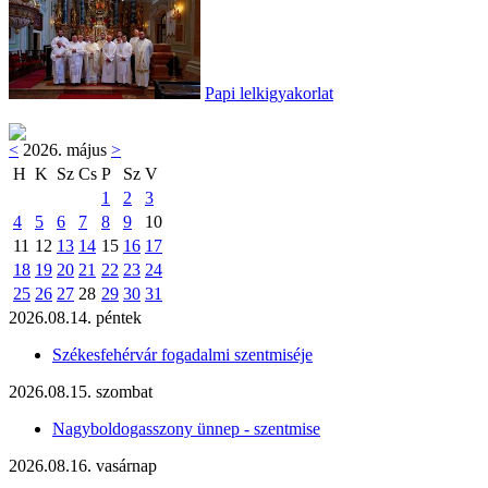
Papi lelkigyakorlat
<
2026. május
>
H
K
Sz
Cs
P
Sz
V
1
2
3
4
5
6
7
8
9
10
11
12
13
14
15
16
17
18
19
20
21
22
23
24
25
26
27
28
29
30
31
2026.08.14. péntek
Székesfehérvár fogadalmi szentmiséje
2026.08.15. szombat
Nagyboldogasszony ünnep - szentmise
2026.08.16. vasárnap