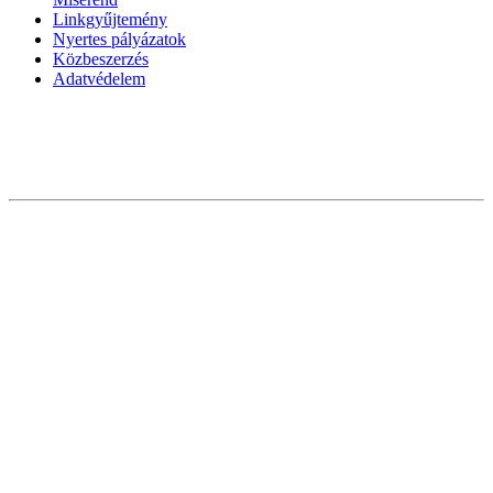
Linkgyűjtemény
Nyertes pályázatok
Közbeszerzés
Adatvédelem