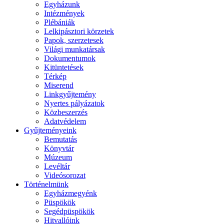
Egyházunk
Intézmények
Plébániák
Lelkipásztori körzetek
Papok, szerzetesek
Világi munkatársak
Dokumentumok
Kitüntetések
Térkép
Miserend
Linkgyűjtemény
Nyertes pályázatok
Közbeszerzés
Adatvédelem
Gyűjteményeink
Bemutatás
Könyvtár
Múzeum
Levéltár
Videósorozat
Történelmünk
Egyházmegyénk
Püspökök
Segédpüspökök
Hitvallóink