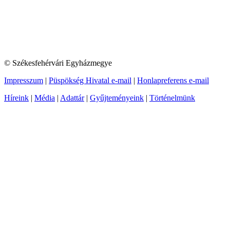
© Székesfehérvári Egyházmegye
Impresszum
|
Püspökség Hivatal e-mail
|
Honlapreferens e-mail
Híreink
|
Média
|
Adattár
|
Gyűjteményeink
|
Történelmünk