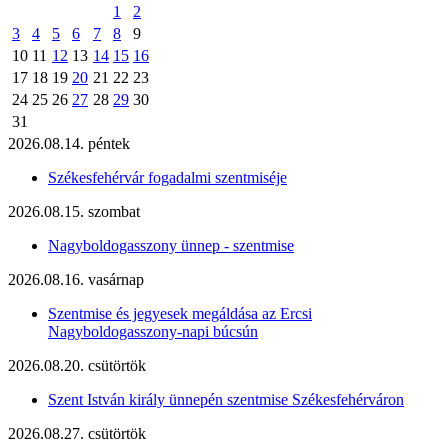
1
2
3
4
5
6
7
8
9
10
11
12
13
14
15
16
17
18
19
20
21
22
23
24
25
26
27
28
29
30
31
2026.08.14. péntek
Székesfehérvár fogadalmi szentmiséje
2026.08.15. szombat
Nagyboldogasszony ünnep - szentmise
2026.08.16. vasárnap
Szentmise és jegyesek megáldása az Ercsi
Nagyboldogasszony-napi búcsún
2026.08.20. csütörtök
Szent István király ünnepén szentmise Székesfehérváron
2026.08.27. csütörtök