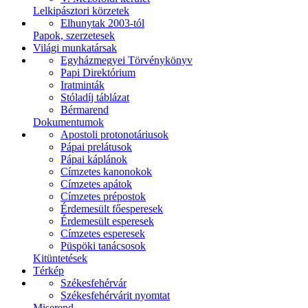
Lelkipásztori körzetek
Elhunytak 2003-tól
Papok, szerzetesek
Világi munkatársak
Egyházmegyei Törvénykönyv
Papi Direktórium
Iratminták
Stóladíj táblázat
Bérmarend
Dokumentumok
Apostoli protonotáriusok
Pápai prelátusok
Pápai káplánok
Címzetes kanonokok
Címzetes apátok
Címzetes prépostok
Érdemesült főesperesek
Érdemesült esperesek
Címzetes esperesek
Püspöki tanácsosok
Kitüntetések
Térkép
Székesfehérvár
Székesfehérvárit nyomtat
Miserend