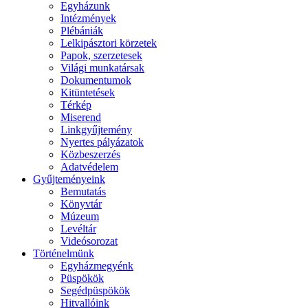
Egyházunk
Intézmények
Plébániák
Lelkipásztori körzetek
Papok, szerzetesek
Világi munkatársak
Dokumentumok
Kitüntetések
Térkép
Miserend
Linkgyűjtemény
Nyertes pályázatok
Közbeszerzés
Adatvédelem
Gyűjteményeink
Bemutatás
Könyvtár
Múzeum
Levéltár
Videósorozat
Történelmünk
Egyházmegyénk
Püspökök
Segédpüspökök
Hitvallóink