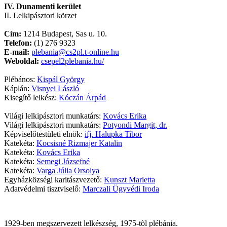
IV. Dunamenti kerület
II. Lelkipásztori körzet
Cím:
1214 Budapest, Sas u. 10.
Telefon:
(1) 276 9323
E-mail:
plebania@cs2pl.t-online.hu
Weboldal:
csepel2plebania.hu/
Plébános:
Kispál György
Káplán:
Visnyei László
Kisegítő lelkész:
Kóczán Árpád
Világi lelkipásztori munkatárs:
Kovács Erika
Világi lelkipásztori munkatárs:
Potyondi Margit, dr.
Képviselőtestületi elnök:
ifj. Halupka Tibor
Katekéta:
Kocsisné Rizmajer Katalin
Katekéta:
Kovács Erika
Katekéta:
Semegi Józsefné
Katekéta:
Varga Júlia Orsolya
Egyházközségi karitászvezető:
Kunszt Marietta
Adatvédelmi tisztviselő:
Marczali Ügyvédi Iroda
1929-ben megszervezett lelkészség, 1975-tõl plébánia.