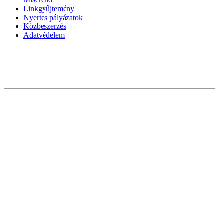
Linkgyűjtemény
Nyertes pályázatok
Közbeszerzés
Adatvédelem