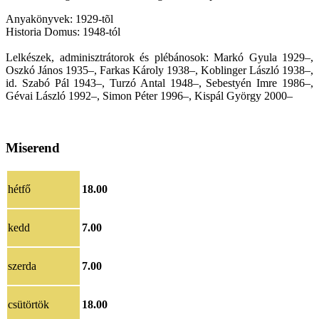
Anyakönyvek: 1929-tõl
Historia Domus: 1948-tól
Lelkészek, adminisztrátorok és plébánosok: Markó Gyula 1929–,
Oszkó János 1935–, Farkas Károly 1938–, Koblinger László 1938–,
id. Szabó Pál 1943–, Turzó Antal 1948–, Sebestyén Imre 1986–,
Gévai László 1992–, Simon Péter 1996–, Kispál György 2000–
Miserend
hétfő
18.00
kedd
7.00
szerda
7.00
csütörtök
18.00