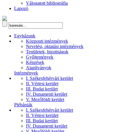
Válogatott bibliográfia
Lapozó
Egyházunk
Központi intézmények
Nevelési, oktatási intézmények
Testületek, bizottságok
Gyűjtemények
Képzések
Alapítványok
Intézmények
I. Székesfehérvári kerület
II. Vértesi kerület
III. Budai kerület
IV. Dunamenti kerület
V. Mezőföldi kerület
Plébániák
I. Székesfehérvári kerület
II. Vértesi kerület
III. Budai kerület
IV. Dunamenti kerület
V. Mezőföldi kerület