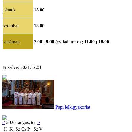
péntek
18.00
szombat
18.00
vasárnap
7.00 ; 9.00
(családi mise) ;
11.00 ; 18.00
Frissítve: 2021.12.01.
Papi lelkigyakorlat
<
2026. augusztus
>
H
K
Sz
Cs
P
Sz
V