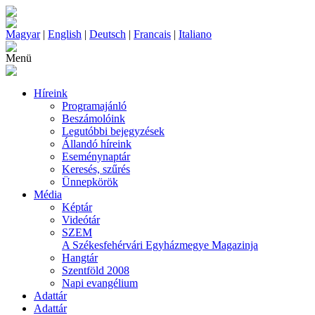
Magyar
|
English
|
Deutsch
|
Francais
|
Italiano
Menü
Híreink
Programajánló
Beszámolóink
Legutóbbi bejegyzések
Állandó híreink
Eseménynaptár
Keresés, szűrés
Ünnepkörök
Média
Képtár
Videótár
SZEM
A Székesfehérvári Egyházmegye Magazinja
Hangtár
Szentföld 2008
Napi evangélium
Adattár
Adattár