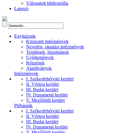
Válogatott bibliográfia
Lapozó
Egyházunk
Központi intézmények
Nevelési, oktatási intézmények
Testületek, bizottságok
Gyűjtemények
Képzések
Alapítványok
Intézmények
I. Székesfehérvári kerület
II. Vértesi kerület
III. Budai kerület
IV. Dunamenti kerület
V. Mezőföldi kerület
Plébániák
I. Székesfehérvári kerület
II. Vértesi kerület
III. Budai kerület
IV. Dunamenti kerület
V. Mezőföldi kerület