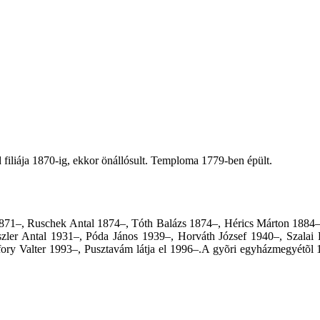
liája 1870-ig, ekkor önállósult. Temploma 1779-ben épült.
l 1871–, Ruschek Antal 1874–, Tóth Balázs 1874–, Hérics Márton 1884
szler Antal 1931–, Póda János 1939–, Horváth József 1940–, Szala
ory Valter 1993–, Pusztavám látja el 1996–.A gyõri egyházmegyétõl 1