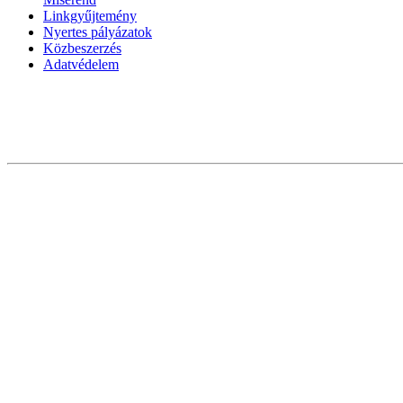
Linkgyűjtemény
Nyertes pályázatok
Közbeszerzés
Adatvédelem