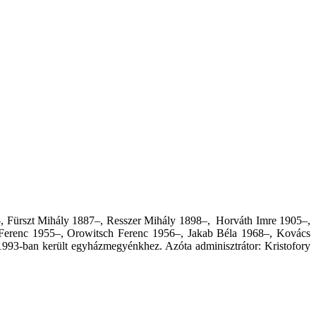
–, Fürszt Mihály 1887–, Resszer Mihály 1898–, Horváth Imre 1905–,
i Ferenc 1955–, Orowitsch Ferenc 1956–, Jakab Béla 1968–, Kovács
993-ban került egyházmegyénkhez. Azóta adminisztrátor: Kristofory