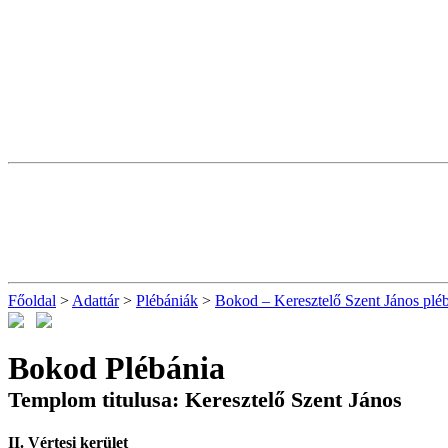
Főoldal
>
Adattár
>
Plébániák
>
Bokod – Keresztelő Szent János plé
Bokod Plébánia
Templom titulusa: Keresztelő Szent János
II. Vértesi kerület