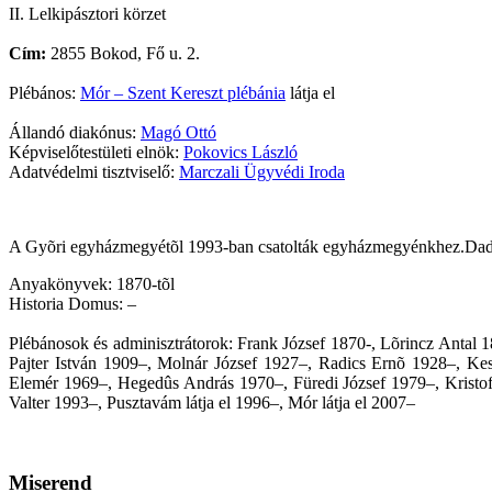
II. Lelkipásztori körzet
Cím:
2855 Bokod, Fő u. 2.
Plébános:
Mór – Szent Kereszt plébánia
látja el
Állandó diakónus:
Magó Ottó
Képviselőtestületi elnök:
Pokovics László
Adatvédelmi tisztviselő:
Marczali Ügyvédi Iroda
A Gyõri egyházmegyétõl 1993-ban csatolták egyházmegyénkhez.Dad fi
Anyakönyvek: 1870-tõl
Historia Domus: –
Plébánosok és adminisztrátorok: Frank József 1870-, Lõrincz Anta
Pajter István 1909–, Molnár József 1927–, Radics Ernõ 1928–, Ke
Elemér 1969–, Hegedûs András 1970–, Füredi József 1979–, Kristof
Valter 1993–, Pusztavám látja el 1996–, Mór látja el 2007–
Miserend