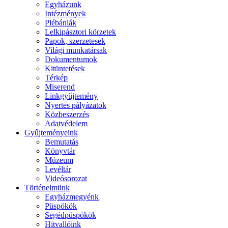
Egyházunk
Intézmények
Plébániák
Lelkipásztori körzetek
Papok, szerzetesek
Világi munkatársak
Dokumentumok
Kitüntetések
Térkép
Miserend
Linkgyűjtemény
Nyertes pályázatok
Közbeszerzés
Adatvédelem
Gyűjteményeink
Bemutatás
Könyvtár
Múzeum
Levéltár
Videósorozat
Történelmünk
Egyházmegyénk
Püspökök
Segédpüspökök
Hitvallóink