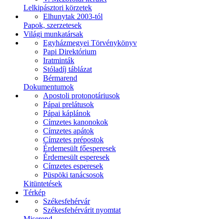
Lelkipásztori körzetek
Elhunytak 2003-tól
Papok, szerzetesek
Világi munkatársak
Egyházmegyei Törvénykönyv
Papi Direktórium
Iratminták
Stóladíj táblázat
Bérmarend
Dokumentumok
Apostoli protonotáriusok
Pápai prelátusok
Pápai káplánok
Címzetes kanonokok
Címzetes apátok
Címzetes prépostok
Érdemesült főesperesek
Érdemesült esperesek
Címzetes esperesek
Püspöki tanácsosok
Kitüntetések
Térkép
Székesfehérvár
Székesfehérvárit nyomtat
Miserend