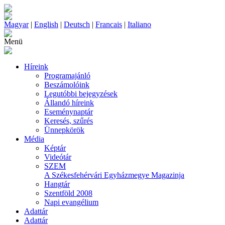
Magyar
|
English
|
Deutsch
|
Francais
|
Italiano
Menü
Híreink
Programajánló
Beszámolóink
Legutóbbi bejegyzések
Állandó híreink
Eseménynaptár
Keresés, szűrés
Ünnepkörök
Média
Képtár
Videótár
SZEM
A Székesfehérvári Egyházmegye Magazinja
Hangtár
Szentföld 2008
Napi evangélium
Adattár
Adattár